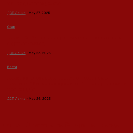
материјалните услови
ДСП Ленка
-
May 27, 2025
Став
Кина – Глобален лидер во зелени технологии и
одржлив развој
ДСП Ленка
-
May 26, 2025
Вести
Кина гради соларен проект од вселенски
размери: “Менхетен проектот” на енергетската
транзиција
ДСП Ленка
-
May 24, 2025
Ленка - Движење за Социјална Правда