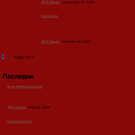
ДСП Ленка
-
November 27, 2023
Екологија
Научниците согласни: Топењето на
мразот на Антартикот е „веќе
неизбежно“
ДСП Ленка
-
October 29, 2023
1
2
3
...
6
Page 1 of 6
Последни
Анти Империјализам
Медиумите како оружје во класната борба
ДСП Ленка
-
May 31, 2025
Uncategorized
Зависноста како феномен предизвикан од