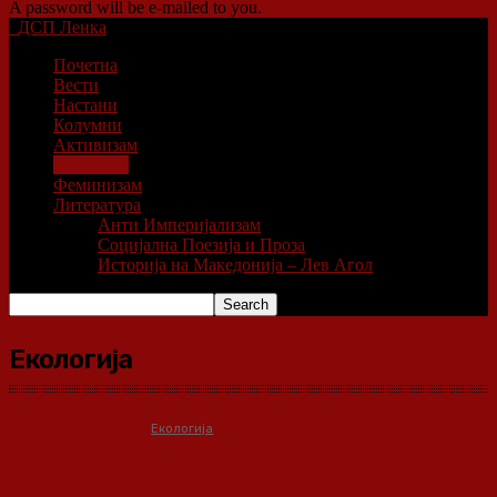
A password will be e-mailed to you.
ДСП Ленка
Почетна
Вести
Настани
Колумни
Активизам
Екологија
Феминизам
Литература
Анти Империјализам
Социјална Поезија и Проза
Историја на Македонија – Лев Агол
Екологија
Екологија
Абрашев и Смилев – Велешкото
езеро Младост е зона на смртта