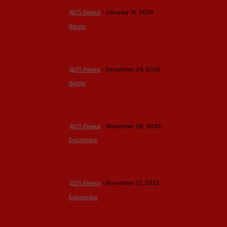
ДСП Ленка
-
January 15, 2024
Вести
Епски говор на Мециновиќ во град
Скопје: Каде ви е совеста за овој
армагедон!
ДСП Ленка
-
December 29, 2023
Вести
Шукова и Касами да одговорат како
издале Б еколошка дозвола за
изгорениот магацин во Тетово
ДСП Ленка
-
November 28, 2023
Екологија
Консумеризмот и екосоцијализмот
[Себастијан Ливингстон] –
Последен дел
ДСП Ленка
-
November 27, 2023
Екологија
Консумеризмот и екосоцијализмот
[Себастијан Ливингстон] – Прв дел