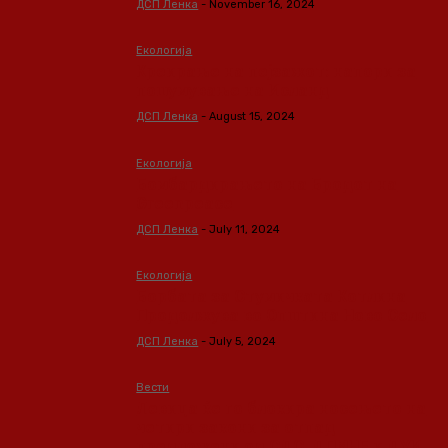
ДСП Ленка
-
November 16, 2024
Екологија
Креирање на пејзажот: напори за
пошумување на Исланд
ДСП Ленка
-
August 15, 2024
Екологија
Бомбардирањето на Бродот на
Greenpeace
ДСП Ленка
-
July 11, 2024
Екологија
Борбата за Стумичката Котлина
Продолжува во Општина Ново Село
ДСП Ленка
-
July 5, 2024
Вести
Левица ќе го блокира носењето на
четири закони за отпад
предложени од СДС, ДПМНЕ и ДУИ