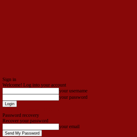
Sign in
Welcome! Log into your account
your username
your password
Forgot your password? Get help
Password recovery
Recover your password
your email