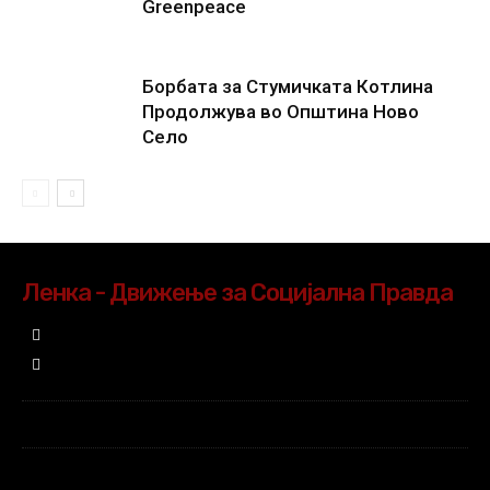
Greenpeace
Борбата за Стумичката Котлина
Продолжува во Општина Ново
Село
Ленка - Движење за Социјална Правда