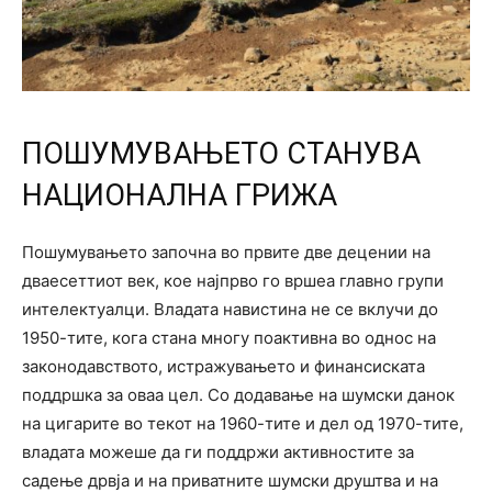
ПОШУМУВАЊЕТО СТАНУВА
НАЦИОНАЛНА ГРИЖА
Пошумувањето започна во првите две децении на
дваесеттиот век, кое најпрво го вршеа главно групи
интелектуалци. Владата навистина не се вклучи до
1950-тите, кога стана многу поактивна во однос на
законодавството, истражувањето и финансиската
поддршка за оваа цел. Со додавање на шумски данок
на цигарите во текот на 1960-тите и дел од 1970-тите,
владата можеше да ги поддржи активностите за
садење дрвја и на приватните шумски друштва и на