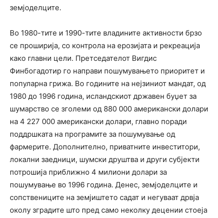
земјоделците.
Во 1980-тите и 1990-тите владините активности брзо
се проширија, со контрола на ерозијата и рекреација
како главни цели. Претседателот Вигдис
Финбогадотир го направи пошумувањето приоритет и
популарна грижа. Во годините на нејзиниот мандат, од
1980 до 1996 година, исландскиот државен буџет за
шумарство се зголеми од 880 000 американски долари
на 4 227 000 американски долари, главно поради
поддршката на програмите за пошумување од
фармерите. Дополнително, приватните инвеститори,
локални заедници, шумски друштва и други субјекти
потрошија приближно 4 милиони долари за
пошумување во 1996 година. Денес, земјоделците и
сопствениците на земјиштето садат и негуваат дрвја
околу зградите што пред само неколку децении стоеја