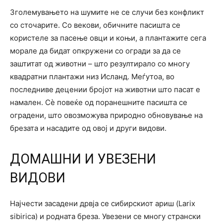
Зголемувањето на шумите не се случи без конфликт
со сточарите. Со векови, обичните пасишта се
користеле за пасење овци и коњи, а плантажите сега
морале да бидат опкружени со огради за да се
заштитат од животни – што резултирало со многу
квадратни плантажи низ Исланд. Меѓутоа, во
последниве децении бројот на животни што пасат е
намален. Сè повеќе од поранешните пасишта се
оградени, што овозможува природно обновување на
брезата и насадите од овој и други видови.
ДОМАШНИ И УВЕЗЕНИ
ВИДОВИ
Најчести засадени дрвја се сибирскиот ариш (Larix
sibirica) и родната бреза. Увезени се многу странски