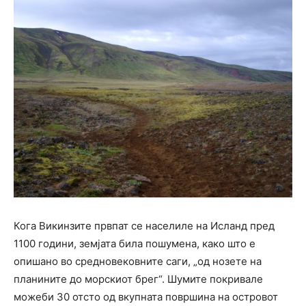
Кога Викинзите првпат се населиле на Исланд пред
1100 години, земјата била пошумена, како што е
опишано во средновековните саги, „од нозете на
планините до морскиот брег“. Шумите покривале
можеби 30 отсто од вкупната површина на островот