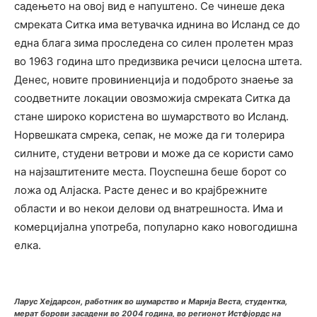
садењето на овој вид е напуштено. Се чинеше дека
смреката Ситка има ветувачка иднина во Исланд се до
една блага зима проследена со силен пролетен мраз
во 1963 година што предизвика речиси целосна штета.
Денес, новите провиниенција и подоброто знаење за
соодветните локации овозможија смреката Ситка да
стане широко користена во шумарството во Исланд.
Норвешката смрека, сепак, не може да ги толерира
силните, студени ветрови и може да се користи само
на најзаштитените места. Поуспешна беше борот со
ложа од Алјаска. Расте денес и во крајбрежните
области и во некои делови од внатрешноста. Има и
комерцијална употреба, популарно како новогодишна
елка.
Ларус Хејдарсон, работник во шумарство и Марија Веста, студентка,
мерат борови засадени во 2004 година, во регионот Истфјордс на