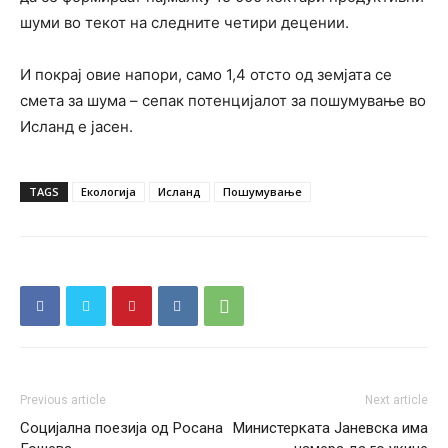
шуми во текот на следните четири децении.
И покрај овие напори, само 1,4 отсто од земјата се
смета за шума – сепак потенцијалот за пошумување во
Исланд е јасен.
TAGS
Екологија
Исланд
Пошумување
Previous article
Next article
Социјална поезија од Росана
Министерката Јаневска има