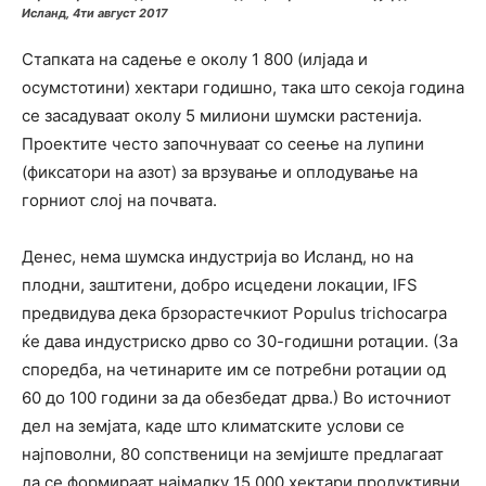
Исланд, 4ти август 2017
Стапката на садење е околу 1 800 (илјада и
осумстотини) хектари годишно, така што секоја година
се засадуваат околу 5 милиони шумски растенија.
Проектите често започнуваат со сеење на лупини
(фиксатори на азот) за врзување и оплодување на
горниот слој на почвата.
Денес, нема шумска индустрија во Исланд, но на
плодни, заштитени, добро исцедени локации, IFS
предвидува дека брзорастечкиот Populus trichocarpa
ќе дава индустриско дрво со 30-годишни ротации. (За
споредба, на четинарите им се потребни ротации од
60 до 100 години за да обезбедат дрва.) Во источниот
дел на земјата, каде што климатските услови се
најповолни, 80 сопственици на земјиште предлагаат
да се формираат најмалку 15 000 хектари продуктивни