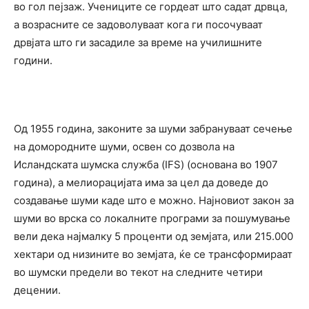
во гол пејзаж. Учениците се гордеат што садат дрвца,
а возрасните се задоволуваат кога ги посочуваат
дрвјата што ги засадиле за време на училишните
години.
Од 1955 година, законите за шуми забрануваат сечење
на домородните шуми, освен со дозвола на
Исландската шумска служба (IFS) (основана во 1907
година), а мелиорацијата има за цел да доведе до
создавање шуми каде што е можно. Најновиот закон за
шуми во врска со локалните програми за пошумување
вели дека најмалку 5 проценти од земјата, или 215.000
хектари од низините во земјата, ќе се трансформираат
во шумски предели во текот на следните четири
децении.