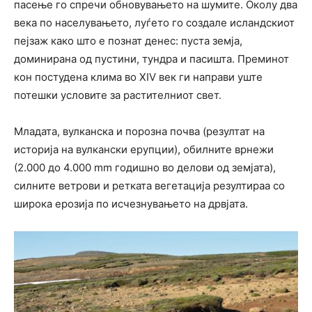
пасење го спречи обновувањето на шумите. Околу два
века по населувањето, луѓето го создале исландскиот
пејзаж како што е познат денес: пуста земја,
доминирана од пустини, тундра и пасишта. Преминот
кон постудена клима во XIV век ги направи уште
потешки условите за растителниот свет.
Младата, вулканска и порозна почва (резултат на
историја на вулкански ерупции), обилните врнежи
(2.000 до 4.000 mm годишно во делови од земјата),
силните ветрови и ретката вегетација резултираа со
широка ерозија по исчезнувањето на дрвјата.