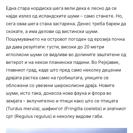
Една стара нордиска шега вели дека е лесно да се
најде излез од исландските шуми – само станете. Но,
сега оваа шега стана застарена. Денес треба барем да
скокате, а има делови од вистински шуми.
Пошумувањето на островот погоден од ерозија почна
да дава резултати: густи, високи до 20 метри
иглолисни шуми се видливи во долините заштитени од
ветерот и на некои планински падини. Во Рејкјавик,
главниот град, каде што пред само неколку децении
дрвјата растеа само на гробиштата, улиците се
обложени со увезени широколисни дрвја. Новите
шуми, исто така, донесоа нова фауна и флора во
земјата – вклучително и птици како што се птицата
(Turdus merula), шафингот (Fringilla coelebs) и златниот
срт (Regulus regulus) и неколку видови габи.