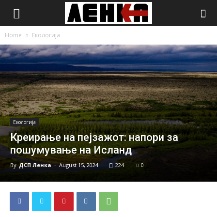
Home
Екологија
Екологија
Креирање на пејзажот: напори за
пошумување на Исланд
By
ДСП Ленка
-
August 15, 2024
224
0