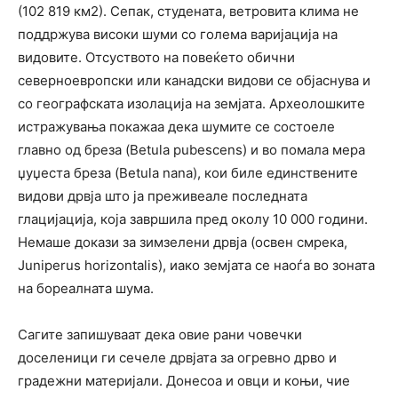
(102 819 км2). Сепак, студената, ветровита клима не
поддржува високи шуми со голема варијација на
видовите. Отсуството на повеќето обични
северноевропски или канадски видови се објаснува и
со географската изолација на земјата. Археолошките
истражувања покажаа дека шумите се состоеле
главно од бреза (Betula pubescens) и во помала мера
џуџеста бреза (Betula nana), кои биле единствените
видови дрвја што ја преживеале последната
глацијација, која завршила пред околу 10 000 години.
Немаше докази за зимзелени дрвја (освен смрека,
Juniperus horizontalis), иако земјата се наоѓа во зоната
на бореалната шума.
Сагите запишуваат дека овие рани човечки
доселеници ги сечеле дрвјата за огревно дрво и
градежни материјали. Донесоа и овци и коњи, чие