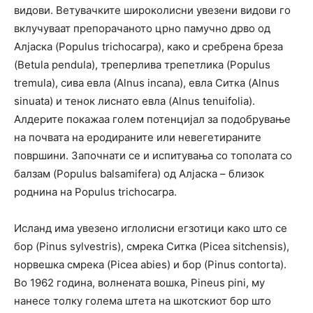
видови. Ветувачките широколисни увезени видови го
вклучуваат препорачаното црно памучно дрво од
Алјаска (Populus trichocarpa), како и сребрена бреза
(Betula pendula), треперлива трепетлика (Populus
tremula), сива евла (Alnus incana), евла Ситка (Alnus
sinuata) и тенок лиснато евла (Alnus tenuifolia).
Алдерите покажаа голем потенцијал за подобрување
на почвата на еродираните или невегетираните
површини. Започнати се и испитувања со тополата со
балзам (Populus balsamifera) од Алјаска – близок
роднина на Populus trichocarpa.
Исланд има увезено иглолисни егзотици како што се
бор (Pinus sylvestris), смрека Ситка (Picea sitchensis),
норвешка смрека (Picea abies) и бор (Pinus contorta).
Во 1962 година, волнената вошка, Pineus pini, му
нанесе толку голема штета на шкотскиот бор што