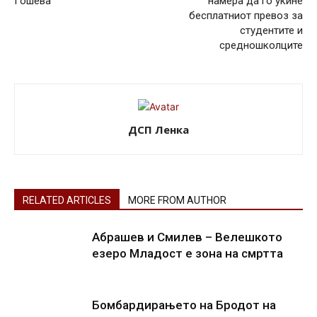
Гошева
намера да го укине
бесплатниот превоз за
студентите и
средношколците
ДСП Ленка
RELATED ARTICLES
MORE FROM AUTHOR
Абрашев и Смилев – Велешкото
езеро Младост е зона на смртта
Бомбардирањето на Бродот на