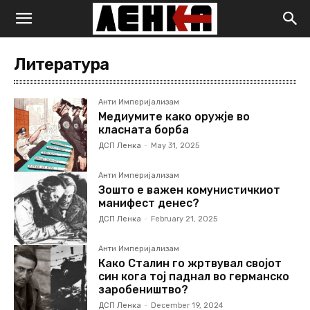
Литература
Анти Империјализам
Медиумите како оружје во
класната борба
ДСП Ленка
-
May 31, 2025
Анти Империјализам
Зошто е важен комунистичкиот
манифест денес?
ДСП Ленка
-
February 21, 2025
Анти Империјализам
Како Сталин го жртвувал својот
син кога тој паднал во германско
заробеништво?
ДСП Ленка
-
December 19, 2024