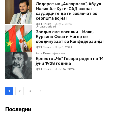
Лидерот на „Ансаралла“, Абдул
Малик Ал-Хути: САД сакаат
саудијците да ги вовлечат во
сеопшта војна!
ДСП Ленка
-
July 9, 2024
Uncategorized
Заедно сме посилни – Мали,
Буркина Фасо и Нигер се
обединуваат во Конфедерација!
ДСП Ленка
-
July 8, 2024
Анти Империјализам
Ернесто „Че“ Гевара роден на 14
јуни 1928 година
ДСП Ленка
-
June 14, 2024
1
2
3
Последни