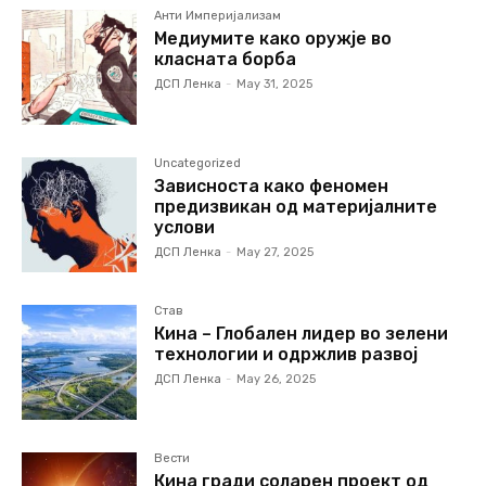
Анти Империјализам
Медиумите како оружје во
класната борба
ДСП Ленка
-
May 31, 2025
Uncategorized
Зависноста како феномен
предизвикан од материјалните
услови
ДСП Ленка
-
May 27, 2025
Став
Кина – Глобален лидер во зелени
технологии и одржлив развој
ДСП Ленка
-
May 26, 2025
Вести
Кина гради соларен проект од