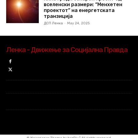
вселенски размери: “Менхетен
проектот” на енергетската
транзиција
ДСП Ленка
-
May 24, 2025
Ленка - Движење за Социјална Правда