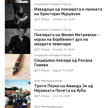
Социјална Поезија и Проза
Извадоци од поезијата и писмата
на Христијан Мурџески
ДСП Ленка
-
October 26, 2024
Социјална Поезија и Проза
Поезијата на Филип Митревски –
израз на борбениот дух на
младите левичари
ДСП Ленка
-
October 16, 2024
Социјална Поезија и Проза
Социјална поезија од Росана
Гошева
ДСП Ленка
-
August 13, 2024
Анти Империјализам
Трите Поуки на Аманда Ји од
Нејзината Посета на Куба
ДСП Ленка
-
July 16, 2024
Анти Империјализам