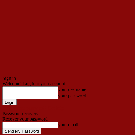
Sign in
Welcome! Log into your account
your username
your password
Forgot your password? Get help
Password recovery
Recover your password
your email