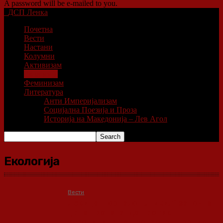
A password will be e-mailed to you.
ДСП Ленка
Почетна
Вести
Настани
Колумни
Активизам
Екологија
Феминизам
Литература
Анти Империјализам
Социјална Поезија и Проза
Историја на Македонија – Лев Агол
Екологија
Вести
Левица: Порталот „Цивил“ започна
црна пропаганда против
учесниците на протестот против