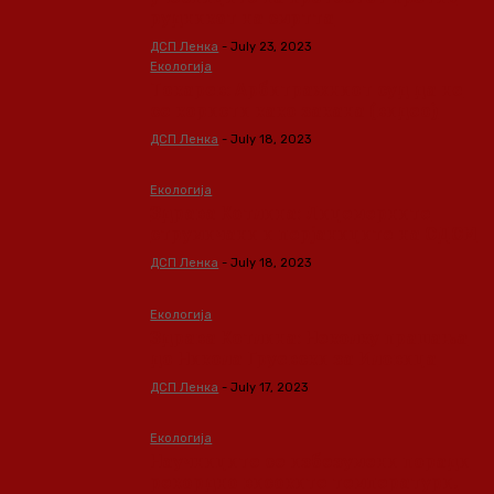
рудникот на смртта
ДСП Ленка
-
July 23, 2023
Екологија
Токарев: Арбитражниот суд да не
се користи како закана (видео)
ДСП Ленка
-
July 18, 2023
Екологија
Здрава Котлина: Лицемерните
струмичани и перјаниците на СДСМ
ДСП Ленка
-
July 18, 2023
Екологија
Здрава Котлина: Неколку прашања
до Никола Груевски за Иловица
ДСП Ленка
-
July 17, 2023
Екологија
Научниците се избезумени поради
рекордно високите температури.