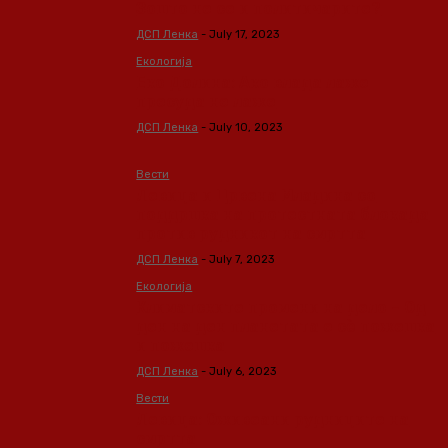
Зошто не се и политичарите?
ДСП Ленка
-
July 17, 2023
Екологија
Еко Долина: Ако влада лаже
пресуда не лаже
ДСП Ленка
-
July 10, 2023
Вести
Левица и Црвена Младина со
поддршка на протестната блокада
против рудникот на смртта
ДСП Ленка
-
July 7, 2023
Екологија
Климатските промени на дело – Од
ден на ден планетата е сѐ пожешка
и пожешка
ДСП Ленка
-
July 6, 2023
Вести
Левица: Оживеани рудниците на
смртта