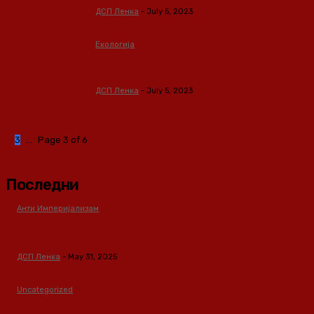
ДСП Ленка
-
July 5, 2023
Екологија
Јанчев: Рудник на смртта во
Иловица нема да има!
ДСП Ленка
-
July 5, 2023
1
2
3
4
...
6
Page 3 of 6
Последни
Анти Империјализам
Медиумите како оружје во класната борба
ДСП Ленка
-
May 31, 2025
Uncategorized