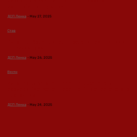
Зависноста како феномен предизвикан од
материјалните услови
ДСП Ленка
-
May 27, 2025
Став
Кина – Глобален лидер во зелени технологии и
одржлив развој
ДСП Ленка
-
May 26, 2025
Вести
Кина гради соларен проект од вселенски
размери: “Менхетен проектот” на енергетската
транзиција
ДСП Ленка
-
May 24, 2025
Ленка - Движење за Социјална Правда