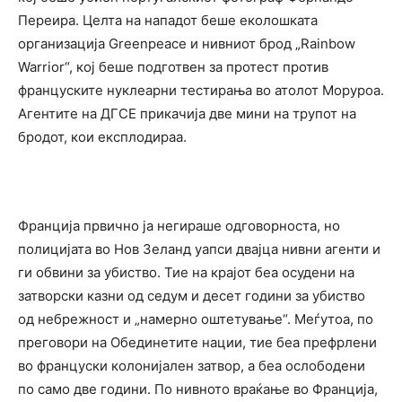
Переира. Целта на нападот беше еколошката
организација Greenpeace и нивниот брод „Rainbow
Warrior“, кој беше подготвен за протест против
француските нуклеарни тестирања во атолот Моруроа.
Агентите на ДГСЕ прикачија две мини на трупот на
бродот, кои експлодираа.
Франција првично ја негираше одговорноста, но
полицијата во Нов Зеланд уапси двајца нивни агенти и
ги обвини за убиство. Тие на крајот беа осудени на
затворски казни од седум и десет години за убиство
од небрежност и „намерно оштетување“. Меѓутоа, по
преговори на Обединетите нации, тие беа префрлени
во француски колонијален затвор, а беа ослободени
по само две години. По нивното враќање во Франција,