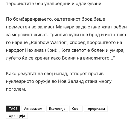
терористите беа унапредени и одликувани.
По бомбардирањето, оштетениот брод беше
преместен во заливот Матаури за да стане жив гребен
за морскиот живот. Гринпис купи нов брод и исто така
го нарече „Rainbow Warrior“, според пророштвото на
народот Нехинав (Кри): „Кога светот е болен и умира,
луѓето ќе се кренат како Воини на виножитото…“
Како резултат на овој напад, отпорот против
нуклеарното оружје во Нов Зеланд стана многу
поголем.
TAGS
Активизам
Екологија
Свет
тероризам
Франција