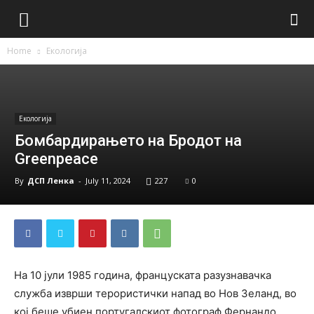
Home
Екологија
Екологија
Бомбардирањето на Бродот на
Greenpeace
By
ДСП Ленка
-
July 11, 2024
227
0
На 10 јули 1985 година, француската разузнавачка
служба изврши терористички напад во Нов Зеланд, во
кој беше убиен португалскиот фотограф Фернандо