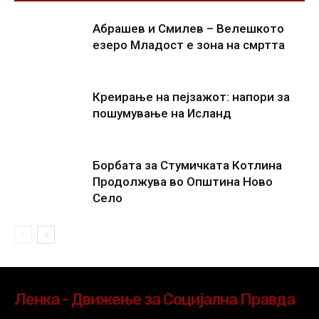
Абрашев и Смилев – Велешкото
езеро Младост е зона на смртта
Креирање на пејзажот: напори за
пошумување на Исланд
Борбата за Стумичката Котлина
Продолжува во Општина Ново
Село
Ленка - Движење за Социјална Правда