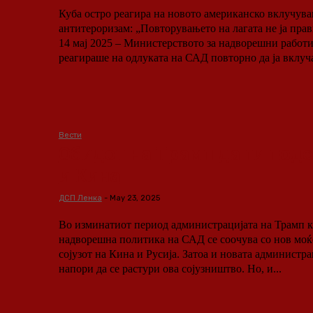
Куба остро реагира на новото американско вклучува
антитероризам: „Повторувањето на лагата не ја прави вис
14 мај 2025 – Министерството за надворешни работи
реагираше на одлуката на САД повторно да ја вклучат
Вести
Обидот на Трамп да ги поде
и Кина
ДСП Ленка
-
May 23, 2025
Во изминатиот период администрацијата на Трамп к
надворешна политика на САД се соочува со нов моќ
сојузот на Кина и Русија. Затоа и новата администра
напори да се растури ова сојузништво. Но, и...