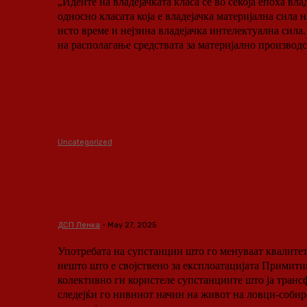
„Идеите на владејачката класа се во секоја епоха вла
односно класата која е владејачка материјална сила н
исто време и нејзина владејачка интелектуална сила.
на располагање средствата за материјално производс
Uncategorized
Зависноста како феномен
предизвикан од материјал
услови
ДСП Ленка
-
May 27, 2025
Употребата на супстанции што го менуваат квалитето
нешто што е својствено за експлоатацијата Примитивните комунисти
колективно ги користеле супстанциите што ја транс
следејќи го нивниот начин на живот на ловци-собир