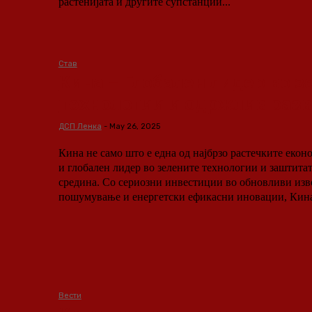
растенијата и другите супстанции...
Став
Кина – Глобален лидер во з
технологии и одржлив разв
ДСП Ленка
-
May 26, 2025
Кина не само што е една од најбрзо растечките еконо
и глобален лидер во зелените технологии и заштита
средина. Со сериозни инвестиции во обновливи изво
пошумување и енергетски ефикасни иновации, Кина 
Вести