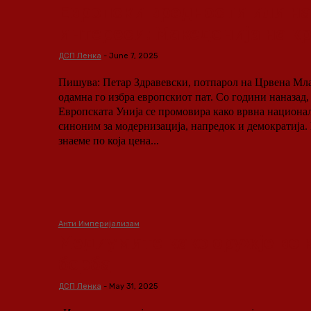
Европски вредности или н
интереси: Македонија на к
ДСП Ленка
-
June 7, 2025
Пишува: Петар Здравевски, потпарол на Црвена Младина. Мак
одамна го избра европскиот пат. Со години наназад,
Европската Унија се промовира како врвна националн
синоним за модернизација, напредок и демократија.
знаеме по која цена...
Анти Империјализам
Медиумите како оружје во 
борба
ДСП Ленка
-
May 31, 2025