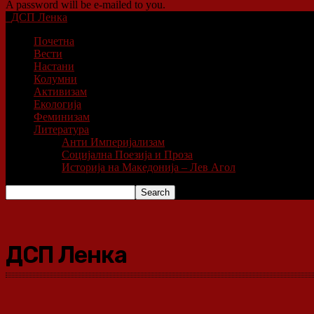
A password will be e-mailed to you.
ДСП Ленка
Почетна
Вести
Настани
Колумни
Активизам
Екологија
Феминизам
Литература
Анти Империјализам
Социјална Поезија и Проза
Историја на Македонија – Лев Агол
ДСП Ленка