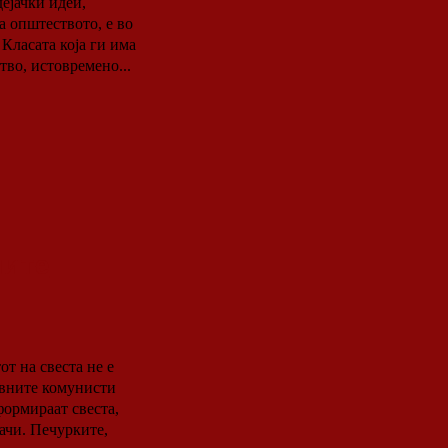
дејачки идеи,
а општеството, е во
 Класата која ги има
тво, истовремено...
ните
т на свеста не е
формираат свеста,
ачи. Печурките,