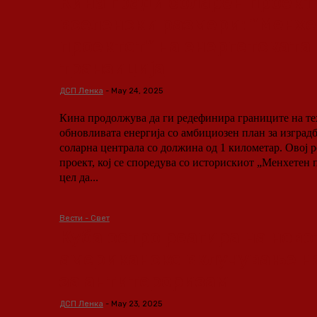
Кина гради соларен проект
вселенски размери: “Менх
проектот” на енергетската
транзиција
ДСП Ленка
-
May 24, 2025
Кина продолжува да ги редефинира границите на те
обновливата енергија со амбициозен план за изградб
соларна централа со должина од 1 километар. Овој 
проект, кој се споредува со историскиот „Менхетен п
цел да...
Вести - Свет
Куба остро реагира на ново
американско вклучување н
за антитероризам
ДСП Ленка
-
May 23, 2025