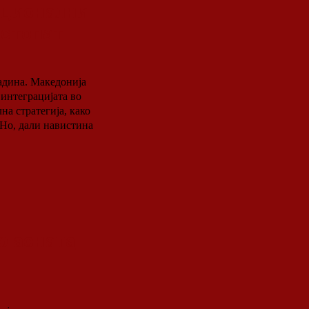
ационални
рстопат
едонија
 интеграцијата во
а стратегија, како
 Но, дали навистина
класната