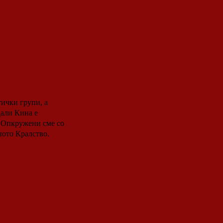
ОРА ДА ЈА
тички групи, а
али Кина е
о
ното Кралство.
ениот Ден