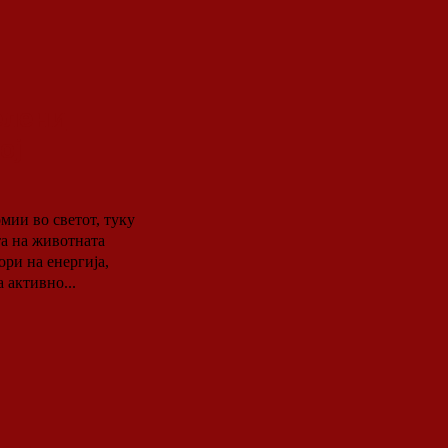
елени
ој
мии во светот, туку
та на животната
ри на енергија,
активно...