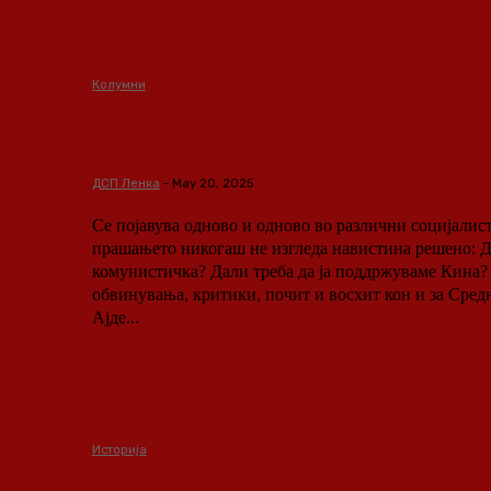
Колумни
ЗОШТО СЕКОЈ КОМУНИСТ М
ПОДДРЖУВА КИНА?
ДСП Ленка
-
May 20, 2025
Се појавува одново и одново во различни социјалис
прашањето никогаш не изгледа навистина решено: Д
комунистичка? Дали треба да ја поддржуваме Кина? Опкружени сме с
обвинувања, критики, почит и восхит кон и за Сред
Ајде...
Историја
Петнаесетти мај – заборав