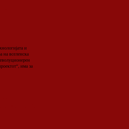
 од
етен
хнологијата и
а на вселенска
револуционерен
роектот“, има за
то
а Листата