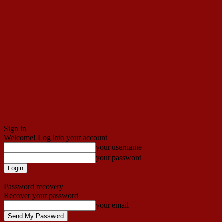
Sign in
Welcome! Log into your account
your username
your password
Forgot your password? Get help
Password recovery
Recover your password
your email