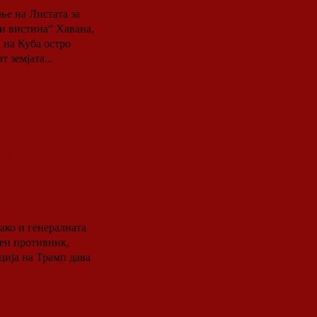
ње на Листата за
тина“ Хавана,
 на Куба остро
 земјата...
ли Русија
ако и генералната
ен противник,
ција на Трамп дава