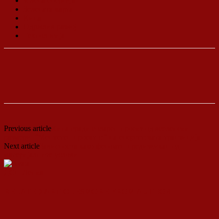
зелена енергија
Зелената карта
Кина
Одржлив развој
Технологија
Previous article
Кина гради соларен проект од вселенски
размери: “Менхетен проектот” на енергетската транзиција
Next article
Зависноста како феномен предизвикан од
материјалните услови
ДСП Ленка
RELATED ARTICLES
MORE FROM AUTHOR