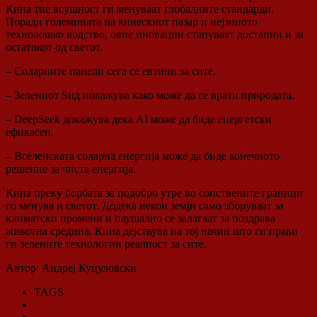
Кина тие всушност ги менуваат глобалните стандарди.
Поради големината на кинескиот пазар и нејзиното
технолошко водство, овие иновации стануваат достапни и за
остатокот од светот.
– Соларните панели сега се евтини за сите.
– Зелениот Ѕид покажува како може да се врати природата.
– DeepSeek докажува дека AI може да биде енергетски
ефикасен.
– Вселенската соларна енергија може да биде конечното
решение за чиста енергија.
Кина преку борбата за подобро утре во сопствените граници
го менува и светот. Додека некои земји само зборуваат за
климатски промени и паушално се залагаат за поздрава
животна средина, Кина дејствува на тој начин што ги прави
ги зелените технологии реалност за сите.
Автор: Андреј Куцуловски
TAGS
Екологија