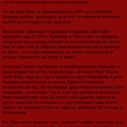
случи демократизација на зелената енергија.
Со тоа што Кина ги произведува над 80% од глобалните
соларни панели, трошоците за истите се намалени за повеќе
од 90% во последните две децении.
Користејќи субвенции и државна поддршка, кинеските
компании како LONGi, JinkoSolar и Trina Solar го направија
соларниот панел најдостапната зелена технологија во светот.
Ова не само што ја забрзува транзицијата кон чиста енергија
во Кина, туку и им овозможува на земјите во развој да ја
намалат зависноста од јаглен и нафта.
Понатаму, Кина е одговорна за најамбициозната програма за
пошумување во светот, позната како „Зелениот Ѕид“ (Green
Great Wall), чија цел е да се справи со опустинувањето и да се
подобри квалитетот на воздухот. Проектот вклучува
засадување на над 100 милијарди дрвја покрај пустината Гоби,
создавајќи „зелен појас“ кој ја спречува ерозијата на почвата.
Оваа иницијатива може да служи како одличен пример за
други земји кои се соочуваат со опустинување, како што се
земјите во регионот Сахел во Африка, Блискиот Исток како и
Македонија.
Но, Кина не ги развива само „зелените“ инфраструктури, туку