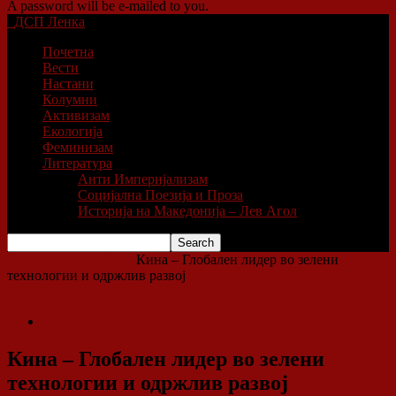
A password will be e-mailed to you.
ДСП Ленка
Почетна
Вести
Настани
Колумни
Активизам
Екологија
Феминизам
Литература
Анти Империјализам
Социјална Поезија и Проза
Историја на Македонија – Лев Агол
Home
Колумни
Став
Кина – Глобален лидер во зелени
технологии и одржлив развој
Став
Кина – Глобален лидер во зелени
технологии и одржлив развој