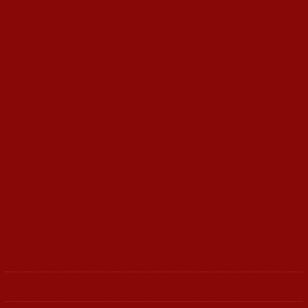
0д недостаток на интелектуална активност до
„трулеж на мозокот“
Мојсоска: Од град на поезијата Струга се
претвори во град на дивоградбите и безредие
Судии – вие јастреби преправени со тоги!
Ленка - Движење за Социјална Правда