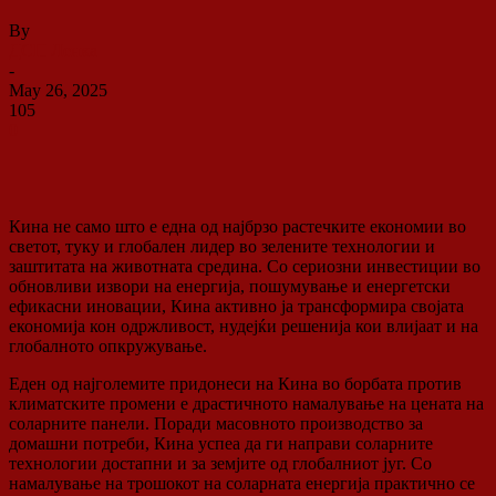
By
ДСП Ленка
-
May 26, 2025
105
0
Кина не само што е една од најбрзо растечките економии во
светот, туку и глобален лидер во зелените технологии и
заштитата на животната средина. Со сериозни инвестиции во
обновливи извори на енергија, пошумување и енергетски
ефикасни иновации, Кина активно ја трансформира својата
економија кон одржливост, нудејќи решенија кои влијаат и на
глобалното опкружување.
Еден од најголемите придонеси на Кина во борбата против
климатските промени е драстичното намалување на цената на
соларните панели. Поради масовното производство за
домашни потреби, Кина успеа да ги направи соларните
технологии достапни и за земјите од глобалниот југ. Со
намалување на трошокот на соларната енергија практично се