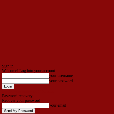
Sign in
Welcome! Log into your account
your username
your password
Forgot your password? Get help
Password recovery
Recover your password
your email