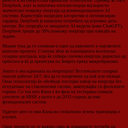
работи и на енергетски ефикасни технологии. Пример за тоа е
DeepSeek, алат за вештачка интелигенција кој користи
значително помалку енергија од конвенционалните AI
системи. Користејќи напредни алгоритми и оптимизиран
хардвер, DeepSeek ја намалува потребата од огромни дата-
центри. Во споредба со западните AI модели (како ChatGPT),
DeepSeek троши до 50% помалку енергија при изведба на
задачи.
Морам тука да го спомнам и еден од најновите и најсмелите
кинески проекти. Станува збор за планираната вселенска
соларна централа, која ќе собира сончева енергија директно од
орбитата и ќе ја пренесува на Земјата преку микробранови.
Зошто е ова иднината на енергијата? Вселенските соларни
панели работат 24/7, без да се попречени од ноќ или облаци.
Оваа технологија ќе обезбеди постојан извор на енергија без
испуштање на стакленички гасови, заменувајќи ги фосилните
горива. Со тоа што Кина е во фаза на тестирање помали
сателити за SBSP, а целта е до 2035 година да има
функционален систем.
Удделот што ги има Кина во глобалната зелена транзиција е
клучен.
Овие проекти не се важни само за домашните потреби на