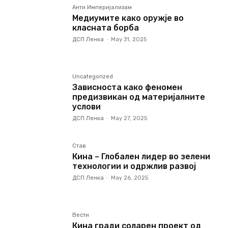
Анти Империјализам
Медиумите како оружје во
класната борба
ДСП Ленка
-
May 31, 2025
Uncategorized
Зависноста како феномен
предизвикан од материјалните
услови
ДСП Ленка
-
May 27, 2025
Став
Кина – Глобален лидер во зелени
технологии и одржлив развој
ДСП Ленка
-
May 26, 2025
Вести
Кина гради соларен проект од