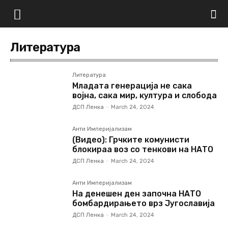
Литература
Литература
Младата генерација не сака
војна, сака мир, култура и слобода
ДСП Ленка
-
March 24, 2024
Анти Империјализам
(Видео): Грчките комунисти
блокираа воз со тенкови на НАТО
ДСП Ленка
-
March 24, 2024
Анти Империјализам
На денешен ден започна НАТО
бомбардирањето врз Југославија
ДСП Ленка
-
March 24, 2024