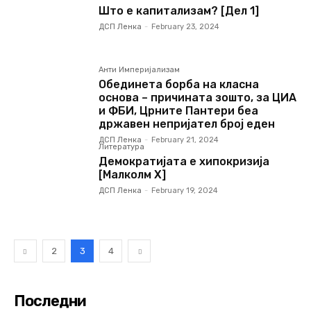
Што е капитализам? [Дел 1]
ДСП Ленка
-
February 23, 2024
Анти Империјализам
Обединета борба на класна
основа – причината зошто, за ЦИА
и ФБИ, Црните Пантери беа
државен непријател број еден
ДСП Ленка
-
February 21, 2024
Литература
Демократијата е хипокризија
[Малколм Х]
ДСП Ленка
-
February 19, 2024
2
3
4
Последни