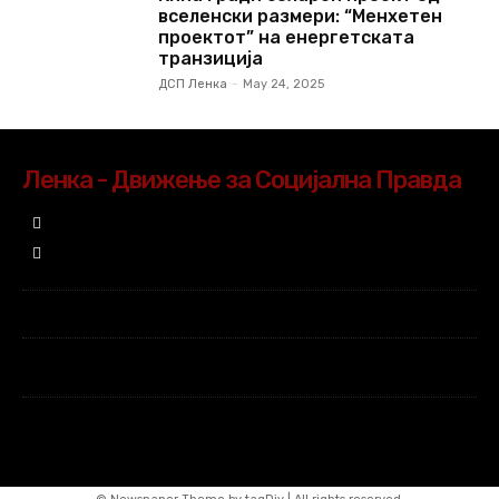
вселенски размери: “Менхетен
проектот” на енергетската
транзиција
ДСП Ленка
-
May 24, 2025
Ленка - Движење за Социјална Правда