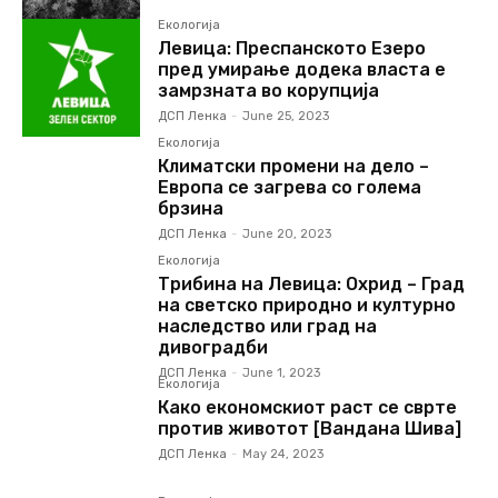
Екологија
Левица: Преспанското Eзеро
пред умирање додека власта е
замрзната во корупција
ДСП Ленка
-
June 25, 2023
Екологија
Климатски промени на дело –
Европа се загрева со голема
брзина
ДСП Ленка
-
June 20, 2023
Екологија
Трибина на Левица: Охрид – Град
на светско природно и културно
наследство или град на
дивоградби
ДСП Ленка
-
June 1, 2023
Екологија
Како економскиот раст се сврте
против животот [Вандана Шива]
ДСП Ленка
-
May 24, 2023