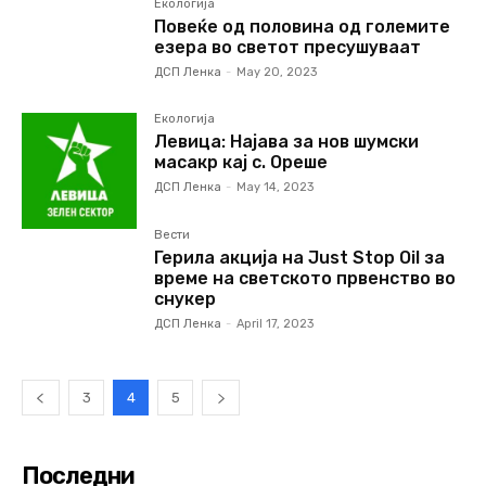
Екологија
Повеќе од половина од големите
езера во светот пресушуваат
ДСП Ленка
-
May 20, 2023
Екологија
Левица: Најава за нов шумски
масакр кај с. Ореше
ДСП Ленка
-
May 14, 2023
Вести
Герила акција на Just Stop Oil за
време на светското првенство во
снукер
ДСП Ленка
-
April 17, 2023
3
4
5
Последни