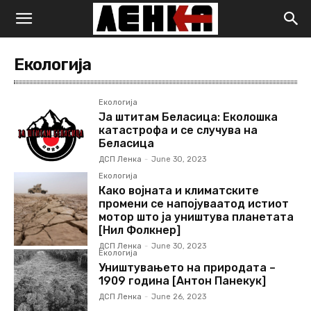
Екологија
Екологија
Ја штитам Беласица: Еколошка
катастрофа и се случува на
Беласица
ДСП Ленка
-
June 30, 2023
Екологија
Како војната и климатските
промени се напојуваатод истиот
мотор што ја уништува планетата
[Нил Фолкнер]
ДСП Ленка
-
June 30, 2023
Екологија
Уништувањето на природата –
1909 година [Антон Панекук]
ДСП Ленка
-
June 26, 2023