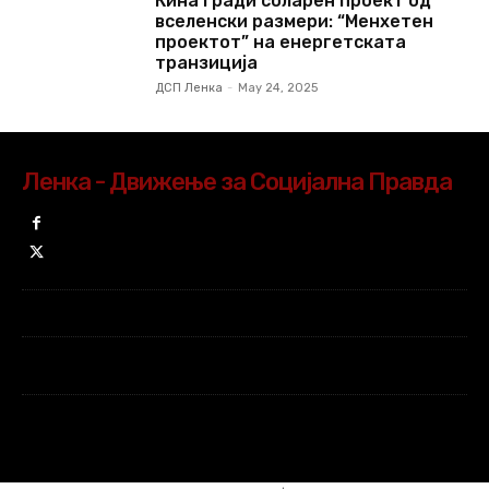
Кина гради соларен проект од
вселенски размери: “Менхетен
проектот” на енергетската
транзиција
ДСП Ленка
-
May 24, 2025
Ленка - Движење за Социјална Правда