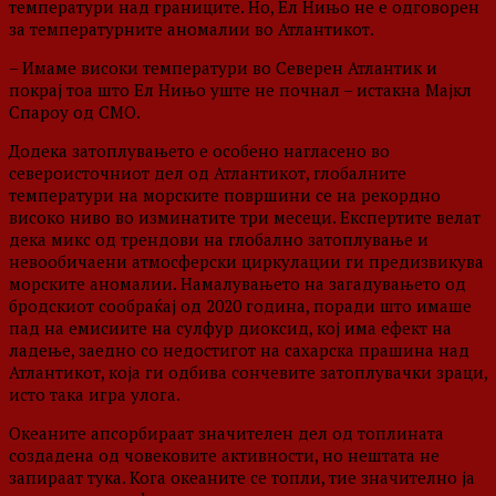
температури над границите. Но, Ел Нињо не е одговорен
за температурните аномалии во Атлантикот.
– Имаме високи температури во Северен Атлантик и
покрај тоа што Ел Нињо уште не почнал – истакна Мајкл
Спароу од СМО.
Додека затоплувањето е особено нагласено во
североисточниот дел од Атлантикот, глобалните
температури на морските површини се на рекордно
високо ниво во изминатите три месеци. Експертите велат
дека микс од трендови на глобално затоплување и
невообичаени атмосферски циркулации ги предизвикува
морските аномалии. Намалувањето на загадувањето од
бродскиот сообраќај од 2020 година, поради што имаше
пад на емисиите на сулфур диоксид, кој има ефект на
ладење, заедно со недостигот на сахарска прашина над
Атлантикот, која ги одбива сончевите затоплувачки зраци,
исто така игра улога.
Океаните апсорбираат значителен дел од топлината
создадена од човековите активности, но нештата не
запираат тука. Кога океаните се топли, тие значително ја