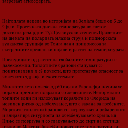
загреваат атмосферата.
Најтоплата недела во историјата на Земјата беше од 3 до
9 јули. Просечната дневна температура во светот
достигна рекордни 17,2 Целзиусови степени. Промените
на шемата на поларната млазна струја и подморската
вулканска ерупција во Тонга лани придонесоа за
екстремните временски појави и растот на температурата.
Последиците од растот на глобалните температури се
далекосежни. Топлотните бранови стануваат сѐ
поинтензивни и сѐ почести, што претставува опасност за
човечкото здравје и екосистемите.
Минатото лето повеќе од 60 илјади Европејци починале
поради причини поврзани со жештините. Ненормално
топлите води ги изложуваат коралите во Флорида на
невиден ризик од избелување, што е закана за гребените.
Морските топлотни бранови го загрозуваат и рибарството
и влијаат врз сигурноста на обезбедувањето храна. Ел
Нињо се поврзува и со гладувањето до смрт на стотици
птици во Мексико бидејќи повисоките температури ги