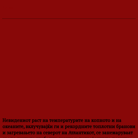
Невидениот раст на температурите на копното и на
океаните, вклучувајќи ги и рекордните топлотни бранови
и загревањето на северот на Атлантикот, се занемаруваат