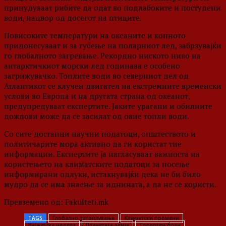
принудуваат рибите да одат во подлабоките и постудени
води, надвор од досегот на птиците.
Повисоките температури на океаните и копното
придонесуваат и за губење на поларниот лед, забрзувајќи
го глобалното загревање. Рекордно ниското ниво на
антарктичкиот морски лед годинава е особено
загрижувачко. Топлите води во северниот дел од
Атлантикот се клучен двигател на екстремните временски
услови во Европа и на другата страна од океанот,
предупредуваат експертите. Јаките урагани и обилните
дождови може да се засилат од овие топли води.
Со сите достапни научни податоци, општеството и
политичарите мора активно да ги користат тие
информации. Експертите ја нагласуваат важноста на
користењето на климатските податоци за носење
информирани одлуки, истакнувајќи дека не би било
мудро да се има знаење за иднината, а да не се користи.
Превземено од: Fakulteti.mk
TAGS
Глобално затоплување
Климатски промени
Најжешка недела
Планетата земја
Топлотен бран