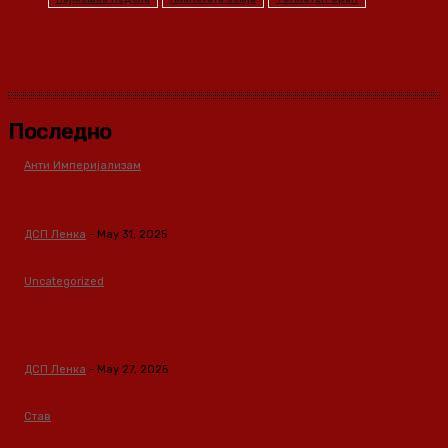
Последно
Анти Империјализам
Медиумите како оружје во класната борба
ДСП Ленка
-
May 31, 2025
Uncategorized
Зависноста како феномен предизвикан од
материјалните услови
ДСП Ленка
-
May 27, 2025
Став