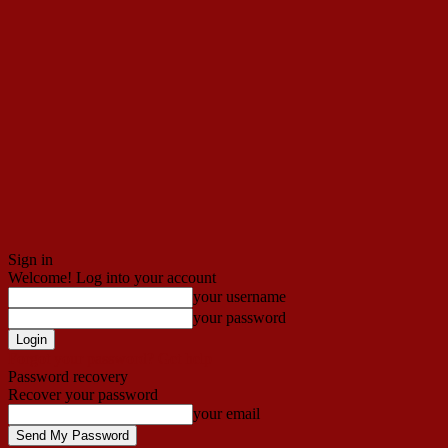
Sign in
Welcome! Log into your account
your username
your password
Forgot your password? Get help
Password recovery
Recover your password
your email