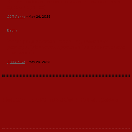
Кина – Глобален лидер во зелени технологии и
одржлив развој
ДСП Ленка
-
May 26, 2025
Вести
Кина гради соларен проект од вселенски
размери: “Менхетен проектот” на енергетската
транзиција
ДСП Ленка
-
May 24, 2025
Ленка - Движење за Социјална Правда