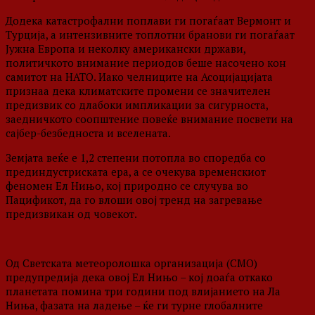
Додека катастрофални поплави ги погаѓаат Вермонт и
Турција, а интензивните топлотни бранови ги погаѓаат
Јужна Европа и неколку американски држави,
политичкото внимание периодов беше насочено кон
самитот на НАТО. Иако челниците на Асоцијацијата
признаа дека климатските промени се значителен
предизвик со длабоки импликации за сигурноста,
заедничкото соопштение повеќе внимание посвети на
сајбер-безбедноста и вселената.
Земјата веќе е 1,2 степени потопла во споредба со
прединдустриската ера, а се очекува временскиот
феномен Ел Нињо, кој природно се случува во
Пацификот, да го влоши овој тренд на загревање
предизвикан од човекот.
Од Светската метеоролошка организација (СМО)
предупредија дека овој Ел Нињо – кој доаѓа откако
планетата помина три години под влијанието на Ла
Ниња, фазата на ладење – ќе ги турне глобалните