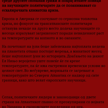
среде другите глобални грижи и покрај итните повици
на научниците политичарите да се позанимаваат со
ескалирачката климатска криза.
Европа и Америка се соочуваат со сериозна топлотна
криза, но фокусот на трансатланските политичари
останува некаде на друго место додека научниците со
месеци изразуваат загриженост поради невидениот раст
на температурите на копното и во океаните.
На почетокот на јули беше забележана најтоплата недела
на планетата откако постојат мерења, а минатиот месец
беше најтоплиот јуни во историјата. Доаѓањето на јакиот
Ел Нињо веројатно уште повеќе ќе ги крене
температурите, па ќе има екстремни временски услови во
целиот свет. Во меѓувреме, морињата се загреваат и
температурите во Северен Атлантик се надвор од сите
граници, како што велат европските научници.
Сепак, политичките лидери и законодавци од двете
страни на Атлантикот главно се преокупирани со војната
во Украина и економските последици од неа.