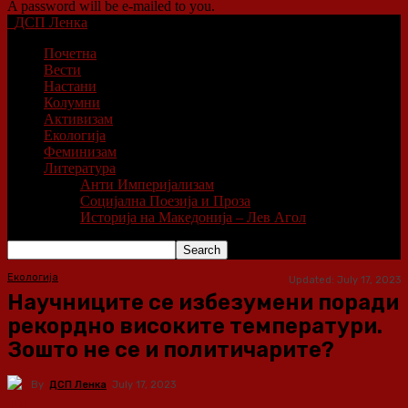
A password will be e-mailed to you.
ДСП Ленка
Почетна
Вести
Настани
Колумни
Активизам
Екологија
Феминизам
Литература
Анти Империјализам
Социјална Поезија и Проза
Историја на Македонија – Лев Агол
Екологија
Updated:
July 17, 2023
Научниците се избезумени поради
рекордно високите температури.
Зошто не се и политичарите?
By
ДСП Ленка
July 17, 2023