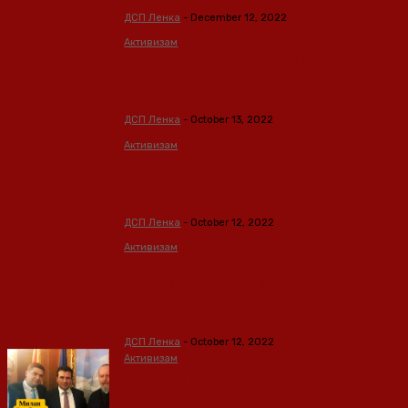
ДСП Ленка
-
December 12, 2022
Активизам
Русија и ИР Иран потпишаа договор
вреден 44 милијарди долари за
развој на фосилни горива
ДСП Ленка
-
October 13, 2022
Активизам
Левица: Власта ги осудува
фашистичките клубови додека се
слика со нивните финансиери
ДСП Ленка
-
October 12, 2022
Активизам
Левица: Спикерот Џафери
силеџиски ја врати иницијативата
на Левица за референдум на
корекција
ДСП Ленка
-
October 12, 2022
Активизам
Власта ги “осудува” фашистичките
клубови додека се слика со нивните