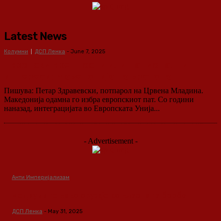
Latest News
Колумни
ДСП Ленка
-
June 7, 2025
Европски вредности или национални
интереси: Македонија на крстопат
Пишува: Петар Здравевски, потпарол на Црвена Младина.
Македонија одамна го избра европскиот пат. Со години
наназад, интеграцијата во Европската Унија...
- Advertisement -
Анти Империјализам
Медиумите како оружје во класната борба
ДСП Ленка
-
May 31, 2025