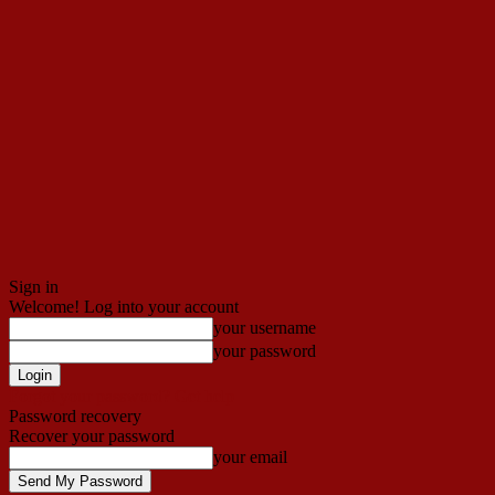
Sign in
Welcome! Log into your account
your username
your password
Forgot your password? Get help
Password recovery
Recover your password
your email