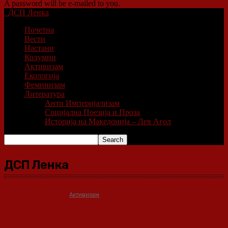
A password will be e-mailed to you.
ДСП Ленка
Почетна
Вести
Настани
Колумни
Активизам
Екологија
Феминизам
Литература
Анти Империјализам
Социјална Поезија и Проза
Историја на Македонија – Лев Агол
ДСП Ленка
Активизам
Одговорност за немилиот настан во
училиштето Јовче Тесличков мора
да има