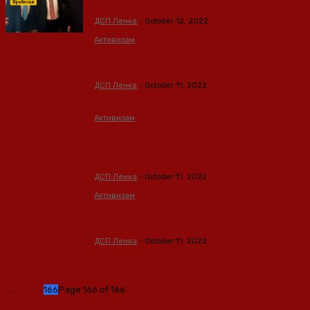
финансиери
ДСП Ленка
-
October 12, 2022
Активизам
Мустафаоглу: ДПНЕ го гласа, ГРОМ
го поддржува, а СДС го креира
ДСП Ленка
-
October 11, 2022
Активизам
Крајевски: Овој 11 ти октомври е
најважниот што некогаш ќе го
прославиме
ДСП Ленка
-
October 11, 2022
Активизам
Апасиев: Еднаш победивме фашисти
и балисти – ЌЕ ПОБЕДИМЕ ПАК!
ДСП Ленка
-
October 11, 2022
1
...
164
165
166
Page 166 of 166