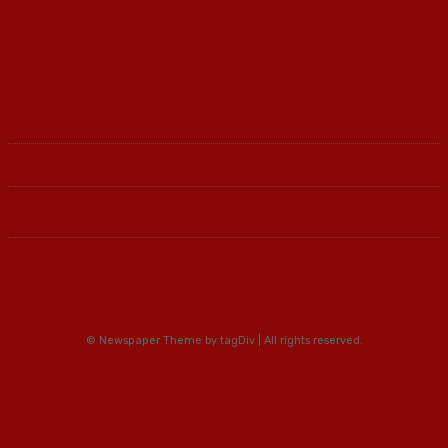
Ленка - Движење за Социјална Правда
© Newspaper Theme by tagDiv | All rights reserved.