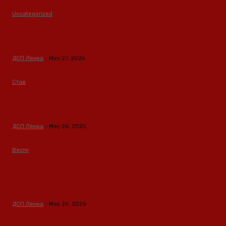
Uncategorized
Зависноста како феномен предизвикан од
материјалните услови
ДСП Ленка
-
May 27, 2025
Став
Кина – Глобален лидер во зелени технологии и
одржлив развој
ДСП Ленка
-
May 26, 2025
Вести
Кина гради соларен проект од вселенски
размери: “Менхетен проектот” на енергетската
транзиција
ДСП Ленка
-
May 24, 2025