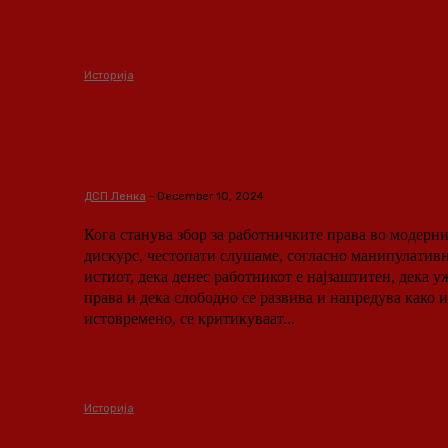
Историја
Советскиот работник пред 
уживал подобри права од 
работник
ДСП Ленка
-
December 10, 2024
Кога станува збор за работничките права во модерн
дискурс, честопати слушаме, согласно манипулативн
истиот, дека денес работникот е најзаштитен, дека 
права и дека слободно се развива и напредува како 
истовремено, се критикуваат...
Историја
29 Ноември – Денот на реп