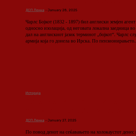
Кое е потеклото на зборот „
ДСП Ленка
-
January 28, 2025
Чарлс Бојкот (1832 - 1897) бил англиски земјен агент
односно изолација, од неговата локална заедница во
дал на англискиот јазик терминот „бојкот“. Чарлс служел во британската
армија која го донела во Ирска. По пензионирањето..
Историја
27 јануари – денот кога Цр
армија го ослободува Аушв
ДСП Ленка
-
January 27, 2025
По повод денот на сеќавањето на холокаустот денес