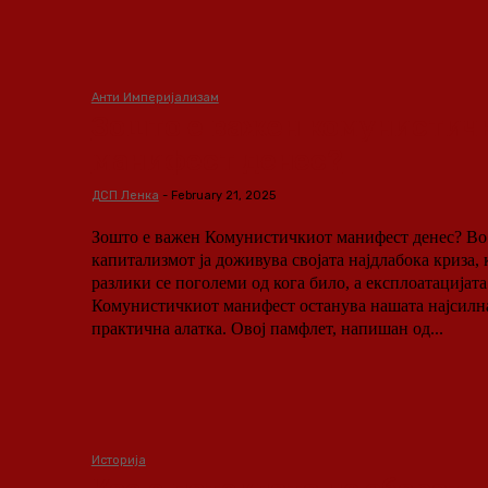
Анти Империјализам
Зошто е важен комунистич
манифест денес?
ДСП Ленка
-
February 21, 2025
Зошто е важен Комунистичкиот манифест денес? Во време кога
капитализмот ја доживува својата најдлабока криза, 
разлики се поголеми од кога било, а експлоатацијата
Комунистичкиот манифест останува нашата најсилна
практична алатка. Овој памфлет, напишан од...
Историја