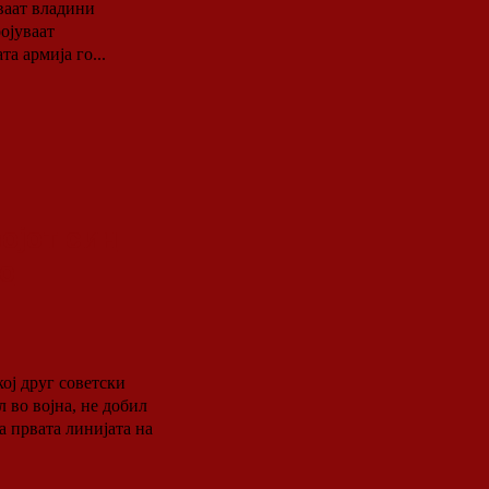
ваат владини
ојуваат
а армија го...
ојот син
ко
кој друг советски
 во војна, не добил
а првата линијата на