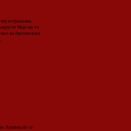
бојкот“?
 чиј острацизам,
 округот Мајо му го
.
вената
иц
 во Аушвиц ќе се