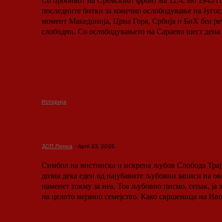
Со пробивот на Сремскиот фронт на 12.4. Во 1945 г
последните битки за конечно ослободување на Југосл
момент Македонија, Црна Гора, Србија и БиХ беа р
слободни. Со ослободувањето на Сараево шест дена п
Историја
Љубовната приказна за Иво
Рибар и Слобода Трајковиќ
ДСП Ленка
-
April 23, 2025
Симбол на вистинска и искрена љубов Слобода Трајковиќ никогаш не
дозна дека еден од најубавите љубовни записи на о
наменет токму за неа. Тоа љубовно писмо, сепак, ја 
на целото нејзино семејство. Како свршеница на Иво.