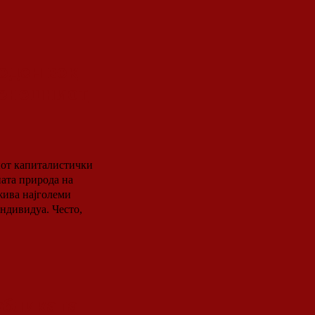
еден век
денешниот
иот капиталистички
ата природа на
ужива најголеми
индивидуа. Често,
убликата