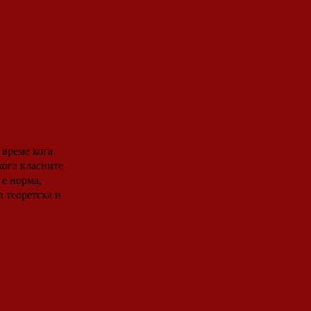
киот
кога класните
 е норма,
 теоретска и