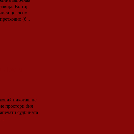
одина започнаа
авија. Во тој
ечиси целосно
ретходно (6...
 Лола
вие простори бил
запечати судбината
..