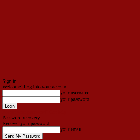
Sign in
Welcome! Log into your account
your username
your password
Forgot your password? Get help
Password recovery
Recover your password
your email