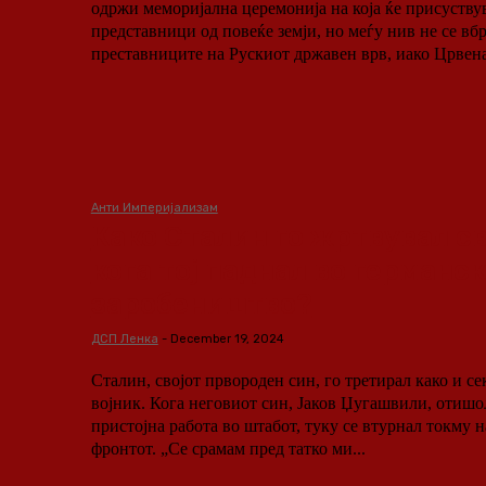
одржи меморијална церемонија на која ќе присуству
представници од повеќе земји, но меѓу нив не се вбр
преставниците на Рускиот државен врв, иако Црвенат
Анти Империјализам
Како Сталин го жртвувал св
кога тој паднал во германс
заробеништво?
ДСП Ленка
-
December 19, 2024
Сталин, својот првороден син, го третирал како и се
војник. Кога неговиот син, Јаков Џугашвили, отишол
пристојна работа во штабот, туку се втурнал токму н
фронтот. „Се срамам пред татко ми...