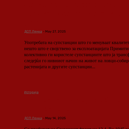
Зависноста како феномен
предизвикан од материјал
услови
ДСП Ленка
-
May 27, 2025
Употребата на супстанции што го менуваат квалитето
нешто што е својствено за експлоатацијата Примитивните комунисти
колективно ги користеле супстанциите што ја транс
следејќи го нивниот начин на живот на ловци-собир
растенијата и другите супстанции...
Историја
Петнаесетти мај – заборав
на победата
ДСП Ленка
-
May 14, 2025