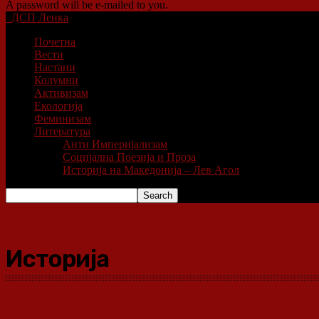
A password will be e-mailed to you.
ДСП Ленка
Почетна
Вести
Настани
Колумни
Активизам
Екологија
Феминизам
Литература
Анти Империјализам
Социјална Поезија и Проза
Историја на Македонија – Лев Агол
Историја