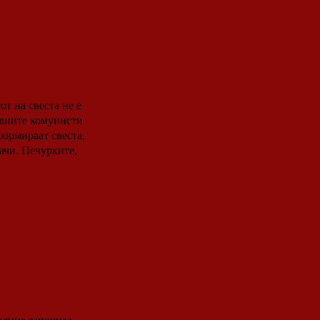
ните
т на свеста не е
формираат свеста,
ачи. Печурките,
ениот Ден