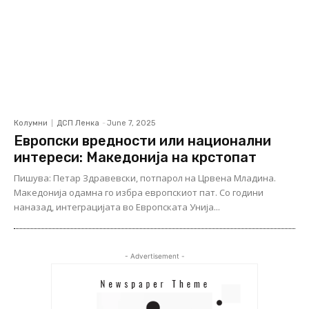
Колумни
ДСП Ленка
-
June 7, 2025
Европски вредности или национални
интереси: Македонија на крстопат
Пишува: Петар Здравевски, потпарол на Црвена Младина.
Македонија одамна го избра европскиот пат. Со години
наназад, интеграцијата во Европската Унија...
- Advertisement -