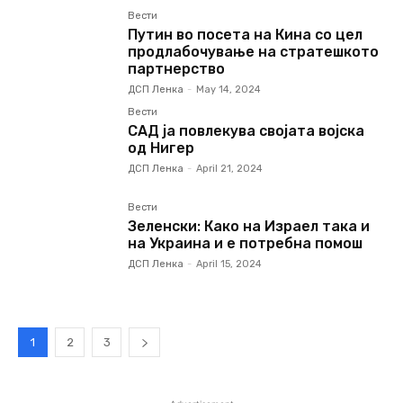
Вести
Путин во посета на Кина со цел
продлабочување на стратешкото
партнерство
ДСП Ленка
-
May 14, 2024
Вести
САД ја повлекува својата војска
од Нигер
ДСП Ленка
-
April 21, 2024
Вести
Зеленски: Како на Израел така и
на Украина и е потребна помош
ДСП Ленка
-
April 15, 2024
1
2
3