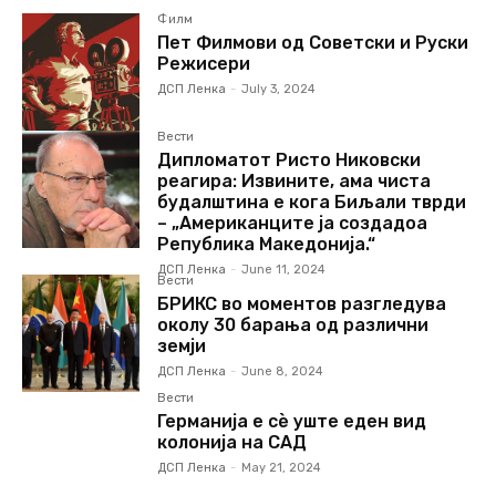
Филм
Пет Филмови од Советски и Руски
Режисери
ДСП Ленка
-
July 3, 2024
Вести
Дипломатот Ристо Никовски
реагира: Извините, ама чиста
будалштина е кога Биљали тврди
– „Американците ја создадоа
Република Македонија.“
ДСП Ленка
-
June 11, 2024
Вести
БРИКС во моментов разгледува
околу 30 барања од различни
земји
ДСП Ленка
-
June 8, 2024
Вести
Германија е сè уште еден вид
колонија на САД
ДСП Ленка
-
May 21, 2024