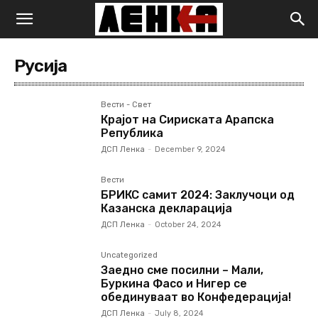
Русија
Вести - Свет
Крајот на Сириската Арапска
Република
ДСП Ленка
-
December 9, 2024
Вести
БРИКС самит 2024: Заклучоци од
Казанска декларација
ДСП Ленка
-
October 24, 2024
Uncategorized
Заедно сме посилни – Мали,
Буркина Фасо и Нигер се
обединуваат во Конфедерација!
ДСП Ленка
-
July 8, 2024