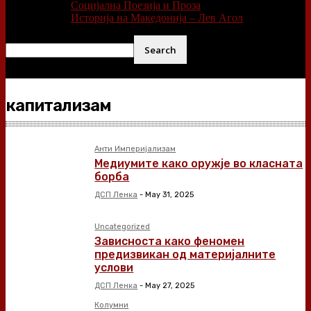
Социјална Поезија и Проза
Историја на Македонија – Лев Агол
капитализам
Анти Империјализам
Медиумите како оружје во класната
борба
ДСП Ленка
-
May 31, 2025
Uncategorized
Зависноста како феномен
предизвикан од материјалните
услови
ДСП Ленка
-
May 27, 2025
Колумни