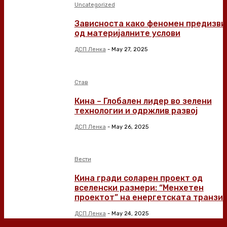
Uncategorized
Зависноста како феномен предизви
од материјалните услови
ДСП Ленка
-
May 27, 2025
Став
Кина – Глобален лидер во зелени
технологии и одржлив развој
ДСП Ленка
-
May 26, 2025
Вести
Кина гради соларен проект од
вселенски размери: “Менхетен
проектот” на енергетската транзиц
ДСП Ленка
-
May 24, 2025