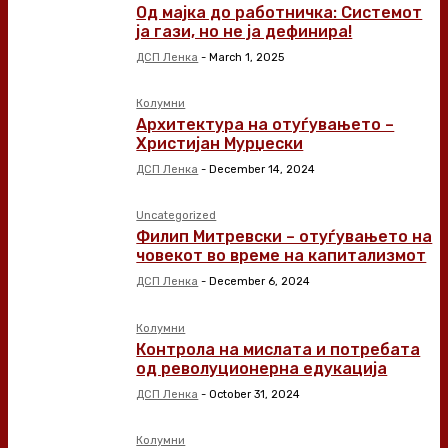
Од мајка до работничка: Системот
ја гази, но не ја дефинира!
ДСП Ленка
-
March 1, 2025
Колумни
Архитектура на отуѓувањето –
Христијан Мурџески
ДСП Ленка
-
December 14, 2024
Uncategorized
Филип Митревски – отуѓувањето на
човекот во време на капитализмот
ДСП Ленка
-
December 6, 2024
Колумни
Контрола на мислата и потребата
од револуционерна едукација
ДСП Ленка
-
October 31, 2024
Колумни