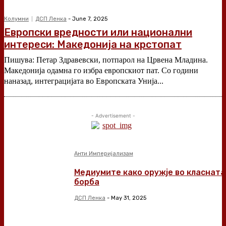
Колумни
ДСП Ленка
-
June 7, 2025
Европски вредности или национални
интереси: Македонија на крстопат
Пишува: Петар Здравевски, потпарол на Црвена Младина.
Македонија одамна го избра европскиот пат. Со години
наназад, интеграцијата во Европската Унија...
- Advertisement -
Анти Империјализам
Медиумите како оружје во класната
борба
ДСП Ленка
-
May 31, 2025