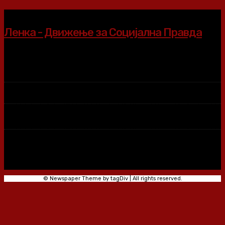
Ленка - Движење за Социјална Правда
© Newspaper Theme by tagDiv | All rights reserved.