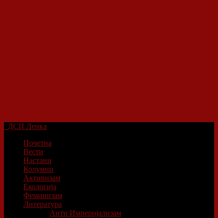
ДСП Ленка
Почетна
Вести
Настани
Колумни
Активизам
Екологија
Феминизам
Литература
Анти Империјализам