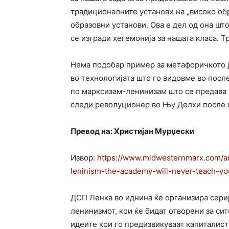
традиционалните установи на „високо об
образовни установи. Ова е дел од она што
се изгради хегемонија за нашата класа. Т
Нема подобар пример за метафоричкото ј
во технологијата што го видовме во посл
по марксизам-ленинизам што се предава 
следи револуционер во Њу Делхи после п
Превод на: Христијан Мурџески
Извор:
https://www.midwesternmarx.com/ar
leninism-the-academy-will-never-teach-you
ДСП Ленка во иднина ќе организира сери
ленинизмот, кои ќе бидат отворени за си
идеите кои го предизвикуваат капиталист