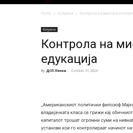
Home
Колумни
Контрола на мислата и потре
Колумни
Контрола на ми
едукација
By
ДСП Ленка
-
October 31, 2024
„Американскиот политички филозоф Мајкл
владејачката класа се грижи кај обичнио
капиталот трошат огромни суми на нивнат
установи кои го контролираат начинот на