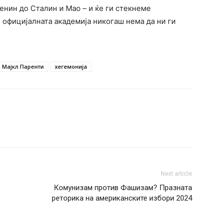
Ленин до Сталин и Мао – и ќе ги стекнеме
официјалната академија никогаш нема да ни ги
Мајкл Паренти
хегемонија
Next article
Комунизам против Фашизам? Празната
реторика на американските избори 2024