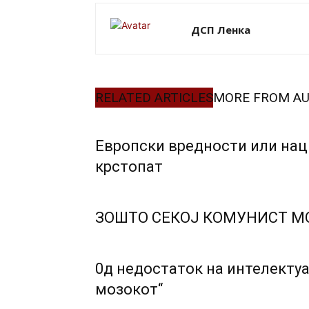
ДСП Ленка
RELATED ARTICLES
MORE FROM A
Европски вредности или нац
крстопат
ЗОШТО СЕКОЈ КОМУНИСТ М
0д недостаток на интелектуа
мозокот“