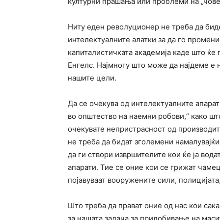
културни прашања или проблеми на „чове
Ниту еден револуционер не треба да биде
интелектуалните алатки за да го промени
капиталистичката академија каде што ќе 
Енгелс. Најмногу што може да најдеме е 
нашите цели.
Да се очекува од интелектуалните апара
во општество на наемни робови,“ како шт
очекувате непристрасност од производит
не треба да бидат зголемени намалувајќи 
да ги створи извршителите кои ќе ја вод
апарати. Тие се оние кои се грижат чамецо
појавуваат вооружените сили, полицијата,
Што треба да прават оние од нас кои сак
за нашата задача за придобивање на мас