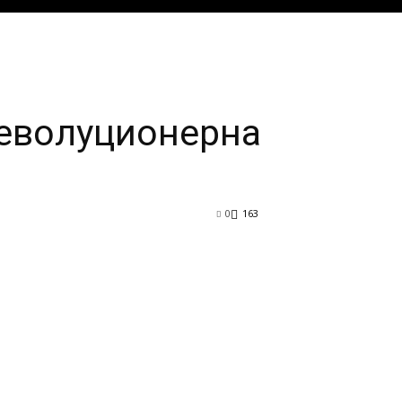
револуционерна
0
163