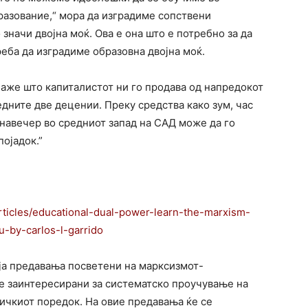
разование,“ мора да изградиме сопствени
 значи двојна моќ. Ова е она што е потребно за да
реба да изградиме образовна двојна моќ.
аже што капиталистот ни го продава од напредокот
едните две децении. Преку средства како зум, час
навечер во средниот запад на САД може да го
ојадок.”
ticles/educational-dual-power-learn-the-marxism-
-by-carlos-l-garrido
ја предавања посветени на марксизмот-
те заинтересирани за систематско проучување на
ичкиот поредок. На овие предавања ќе се