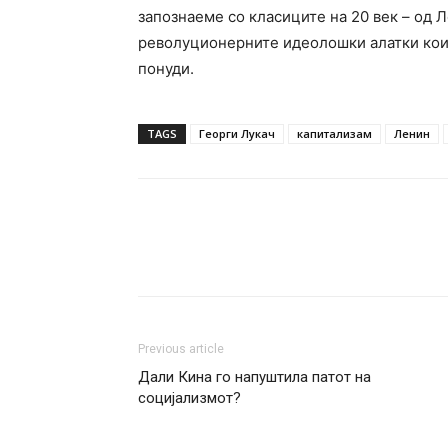
запознаеме со класиците на 20 век – од 
револуционерните идеолошки алатки кои 
понуди.
TAGS
Георги Лукач
капитализам
Ленин
Previous article
Дали Кина го напуштила патот на
социјализмот?