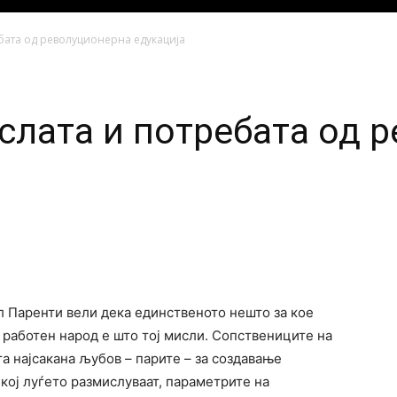
бата од револуционерна едукација
слата и потребата од 
 Паренти вели дека единственото нешто за кое
т работен народ е што тој мисли. Сопствениците на
а најсакана љубов – парите – за создавање
 кој луѓето размислуваат, параметрите на