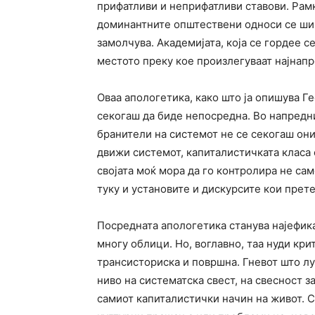
прифатливи и неприфатливи ставови. Рам
доминантните општествени односи се шири
замолчува. Академијата, која се гордее с
местото преку кое произлегуваат најнап
Оваа апологетика, како што ја опишува Г
секогаш да биде непосредна. Во напредн
бранители на системот не се секогаш оние
движи системот, капиталистичката класа 
својата моќ мора да го контролира не са
туку и установите и дискурсите кои прете
Посредната апологетика станува најефик
многу облици. Но, воглавно, таа нуди кри
трансисториска и површна. Гневот што лу
ниво на систематска свест, на свесност 
самиот капиталистички начин на живот. С