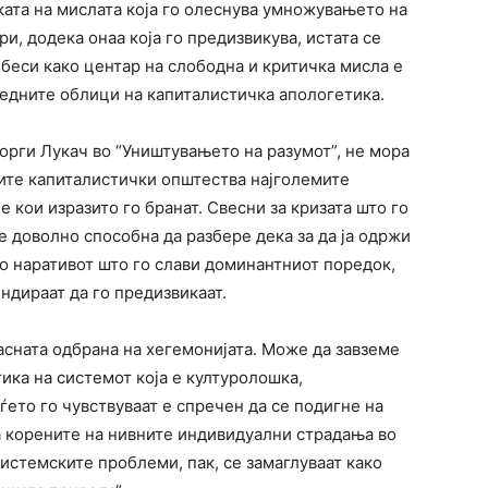
ката на мислата која го олеснува умножувањето на
, додека онаа која го предизвикува, истата се
ебеси како центар на слободна и критичка мисла е
редните облици на капиталистичка апологетика.
еорги Лукач во “Уништувањето на разумот”, не мора
ите капиталистички општества најголемите
 кои изразито го бранат. Свесни за кризата што го
е доволно способна да разбере дека за да ја одржи
мо наративот што го слави доминантниот поредок,
ндираат да го предизвикаат.
асната одбрана на хегемонијата. Може да завземе
тика на системот која е културолошка,
ѓето го чувствуваат е спречен да се подигне на
за корените на нивните индивидуални страдања во
истемските проблеми, пак, се замаглуваат како