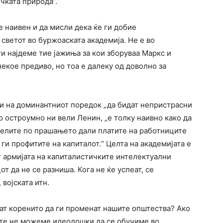
чката природа“.
 наивен и да мисли дека ќе ги добие
 светот во буржоаската академија. Не е во
ги најдеме тие јажиња за кои зборуваа Маркс и
некое предиво, но тоа е далеку од доволно за
ти на доминантниот поредок „да бидат непристрасни
о остроумно ни вели Ленин, „е толку наивно како да
елите по прашањето дали платите на работниците
ги профитите на капиталот.“ Целта на академијата е
ат армијата на капиталистичките интелектуални
т да не се разниша. Кога не ќе успеат, се
 војската итн.
аат коренито да ги променат нашите општества? Ако
ите не можеме идеолошки да се обучиме во