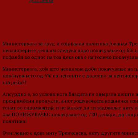
ДСП Ленка
Министерката за труд и социјална политика Јованка Тре
пензионерите дека им следува ново покачување од 6% н
пофалби во однос на тоа дека ова е најголемо покачувањ
Министерката, која што неодамна доби покачување на п
покачувањето од 6% на пензиите е доволно за пензионе
потреби?!
Апсурдно е, во услови кога Владата ги одмрзна цените 
прехрамбени продукти, а потрошувачката кошничка изне
тонат во сиромаштија и не можат да ги задоволат ниту
ова ПОНИЖУВАЧКО покачување од 720 денари, да гоприк
политика!
Очигледно е дека ниту Тренчевска, ниту другите минист