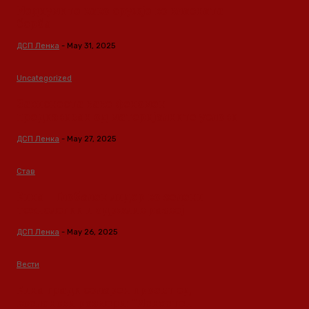
Медиумите како оружје во класната
борба
ДСП Ленка
-
May 31, 2025
Uncategorized
Зависноста како феномен
предизвикан од материјалните услови
ДСП Ленка
-
May 27, 2025
Став
Кина – Глобален лидер во зелени
технологии и одржлив развој
ДСП Ленка
-
May 26, 2025
Вести
Кина гради соларен проект од
вселенски размери: “Менхетен