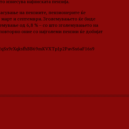
то изнесува најниската пензија.
ласување на пензиите, пензионерите ќе
 март и септември. Зголемувањето ќе биде
лемување од 6,8 % – со што зголемувањето на
 повторно оние со најголеми пензии ќе добијат
id02qSx9rXqksfhBB69mKVXTpJp2PavSx6aF16s9