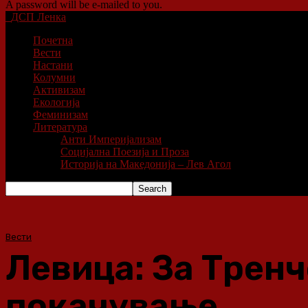
A password will be e-mailed to you.
ДСП Ленка
Почетна
Вести
Настани
Колумни
Активизам
Екологија
Феминизам
Литература
Анти Империјализам
Социјална Поезија и Проза
Историја на Македонија – Лев Агол
Вести
Левица: За Тренч
покачување