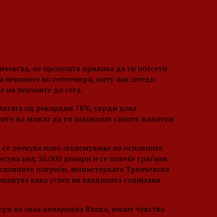
нчевска, не пропушта прилика да ги потсети
а пензиите во септември, ниту пак штеди
е на пензиите до сега.
латата од рекордни 78%, тврди дека
рите да можат да ги задоволат своите животни
и се очекува ново зголемување на основните
сува над 50.000 денари и се повеќе граѓани
 основните потреби, министерката Тренчевска
ажува како успех на владината социјална
ри во оваа ненародна Влада, имаат чувство