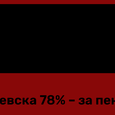
евска 78% – за п