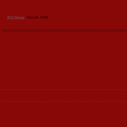
проектот” на енергетската
транзиција
ДСП Ленка
-
May 24, 2025
Ленка - Движење за Социјална Правда