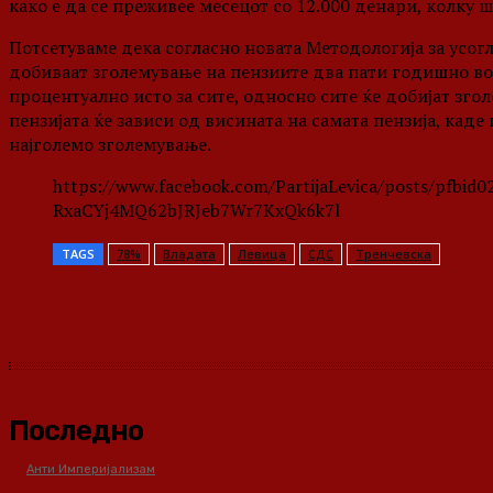
како е да се преживее месецот со 12.000 денари, колку ш
Потсетуваме дека согласно новата Методологија за усог
добиваат зголемување на пензиите два пати годишно во
процентуално исто за сите, односно сите ќе добијат зго
пензијата ќе зависи од висината на самата пензија, каде
најголемо зголемување.
https://www.facebook.com/PartijaLevica/posts/pfb
RxaCYj4MQ62bJRJeb7Wr7KxQk6k7l
TAGS
78%
Владата
Левица
СДС
Тренчевска
Share
Последно
Анти Империјализам