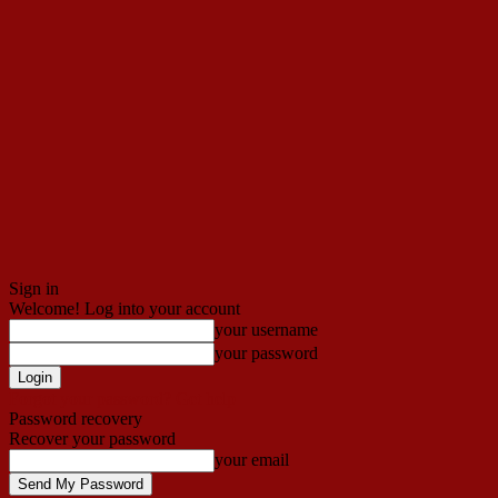
Sign in
Welcome! Log into your account
your username
your password
Forgot your password? Get help
Password recovery
Recover your password
your email