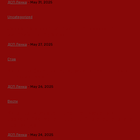
ДСП Ленка
-
May 31, 2025
Uncategorized
Зависноста како феномен предизвикан од
материјалните услови
ДСП Ленка
-
May 27, 2025
Став
Кина – Глобален лидер во зелени технологии и
одржлив развој
ДСП Ленка
-
May 26, 2025
Вести
Кина гради соларен проект од вселенски
размери: “Менхетен проектот” на енергетската
транзиција
ДСП Ленка
-
May 24, 2025