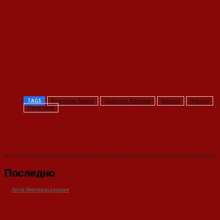
TAGS
Борислав Крмов
Димитар Апасиев
Израел
Левица
Палестина
Последно
Анти Империјализам
Медиумите како оружје во класната борба