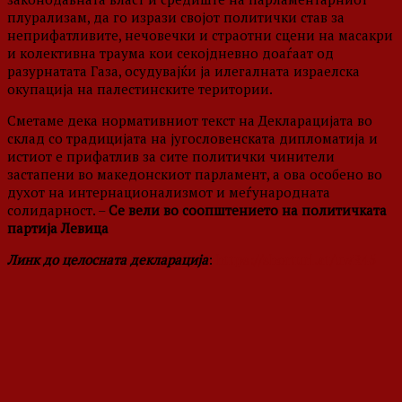
плурализам, да го изрази својот политички став за
неприфатливите, нечовечки и страотни сцени на масакри
и колективна траума кои секојдневно доаѓаат од
разурнатата Газа, осудувајќи ја илегалната израелска
окупација на палестинските територии.
Сметаме дека нормативниот текст на Декларацијата во
склад со традицијата на југословенската дипломатија и
истиот е прифатлив за сите политички чинители
застапени во македонскиот парламент, а ова особено во
духот на интернационализмот и меѓународната
солидарност. –
Се вели во соопштението на политичката
партија Левица
Линк до целосната декларација
:
https://shorturl.at/uwR45