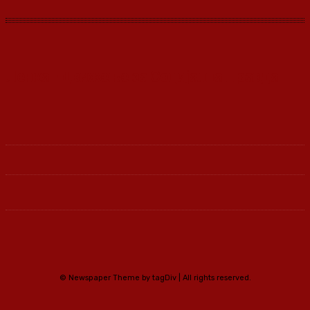
Ленка - Движење за Социјална Правда
© Newspaper Theme by tagDiv | All rights reserved.