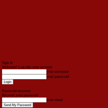
Sign in
Welcome! Log into your account
your username
your password
Forgot your password? Get help
Password recovery
Recover your password
your email