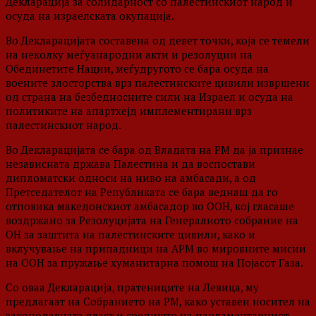
Декларација за солидарност со палестинскиот народ и
осуда на израелската окупација.
Во Декларацијата составена од девет точки, која се темели
на неколку меѓуанародни акти и резолуции на
Обединетите Нации, меѓудругото се бара осуда на
воените злосторства врз палестинските цивили извршени
од страна на безбедносните сили на Израел и осуда на
политиките на апартхејд имплементирани врз
палестинскиот народ.
Во Декларацијата се бара од Владата на РМ да ја признае
независната држава Палестина и да воспостави
дипломатски односи на ниво на амбасади, а од
Претседателот на Републиката се бара веднаш да го
отповика македонскиот амбасадор во ООН, кој гласаше
воздржано за Резолуцијата на Генералното собрание на
ОН за заштита на палестинските цивили, како и
вклучување на припадници на АРМ во мировните мисии
на ООН за пружање хуманитарна помош на Појасот Газа.
Со оваа Декларација, пратениците на Левица, му
предлагаат на Собранието на РМ, како уставен носител на
законодавната власт и средиште на парламентарниот