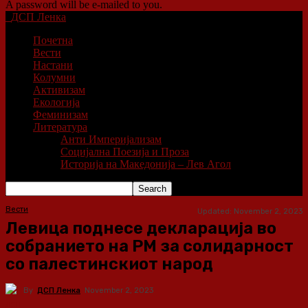
A password will be e-mailed to you.
ДСП Ленка
Почетна
Вести
Настани
Колумни
Активизам
Екологија
Феминизам
Литература
Анти Империјализам
Социјална Поезија и Проза
Историја на Македонија – Лев Агол
Вести
Updated:
November 2, 2023
Левица поднесе декларација во
собранието на РМ за солидарност
со палестинскиот народ
By
ДСП Ленка
November 2, 2023