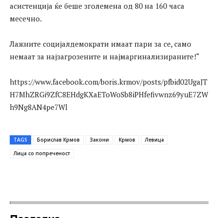
асистенција ќе беше зголемена од 80 на 160 часа
месечно.
Лажните социјалдемократи имаат пари за се, само
немаат за најзагрозените и најмаргинализираните!“
https://www.facebook.com/boris.krmov/posts/pfbid02UgaJT
H7MhZRGi9ZfC8EHdgKXaEToWoSb8iPHfefivwnz69yuE7ZW
h9Ng8AN4pe7Wl
TAGS
Борислав Крмов
Закони
Крмов
Левица
Лица со попреченост