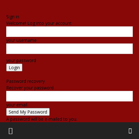
Sign in
Welcome! Log into your account
your username
your password
Forgot your password? Get help
Password recovery
Recover your password
your email
A password will be e-mailed to you.