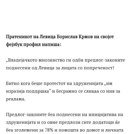
Пратеникот на Левица Борислав Крмов на својот
фејзбук профил напиша:
„Владејачкото мнозинство ги одби предлог-законите
поднесени од Левица за лицата со попреченост!
Битно кога беше протестот на здруженијата „им
изразија поддршка“ и бесрамно се сликаа со нив за
реклама.
Предлог-законите беа поднесени на иницијатива на
здруженијата и со овие предлози сите додатоци ќе
беа зголемени за 78% и помошта во домот и личната