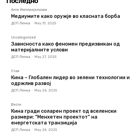
Последно
Анти Империјализам
Медиумите како оружје во класната борба
ДСП Ленка
-
May 31, 2025
Uncategorized
Зависноста како феномен предизвикан од
материјалните услови
ДСП Ленка
-
May 27, 2025
Став
Кина – Глобален лидер во зелени технологии и
одржлив развој
ДСП Ленка
-
May 26, 2025
Вести
Кина гради соларен проект од вселенски
размери: “Менхетен проектот” на
енергетската транзиција
ДСП Ленка
-
May 24, 2025