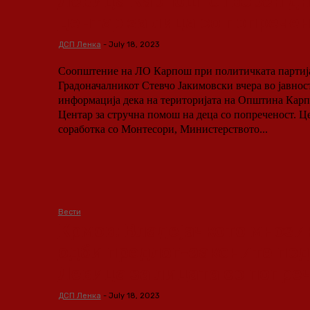
Левица Карпош: Отворен д
центар за лица со попрече
ДСП Ленка
-
July 18, 2023
Соопштение на ЛО Карпош при политичката партиј
Градоначалникот Стевчо Јакимовски вчера во јавност
информација дека на територијата на Општина Карп
Центар за стручна помош на деца со попреченост. Центарот е отворен во
соработка со Монтесори, Министерството...
Вести
Крмов: Владејачкото мнози
одби предлог-законите по
Левица за лицата со попре
ДСП Ленка
-
July 18, 2023