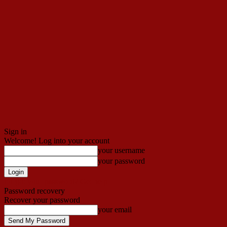
Sign in
Welcome! Log into your account
your username
your password
Forgot your password? Get help
Password recovery
Recover your password
your email