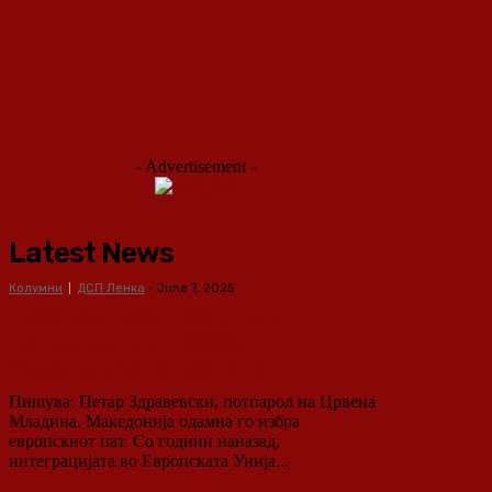
- Advertisement -
Latest News
Колумни
ДСП Ленка
-
June 7, 2025
Европски вредности или
национални интереси:
Македонија на крстопат
Пишува: Петар Здравевски, потпарол на Црвена
Младина. Македонија одамна го избра
европскиот пат. Со години наназад,
интеграцијата во Европската Унија...