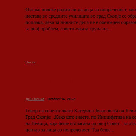
Откако повеќе родители на деца со попреченост, ко
настава во средните училишта во град Скопје се обра
поплака, дека за нивните деца не е обезбеден образо
за овој проблем, советничката група на...
Вести
Обезбедени средства за дн
центар за лица со попречен
Скопје по иницијативата н
ДСП Ленка
-
October 14, 2023
Говор на советничката Катерина Јовановска од Леви
Град Скопје: ,,Како што знаете, по Иницијатива на советничката група
на Левица, која беше изгласана од овој Совет - за от
центар за лица со попреченост. Таа беше...