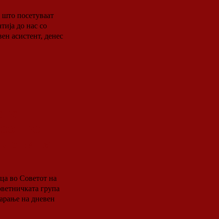
и што посетуваат
тија до нас со
вен асистент, денес
евен
ост во
а Левица
ца во Советот на
варање на дневен