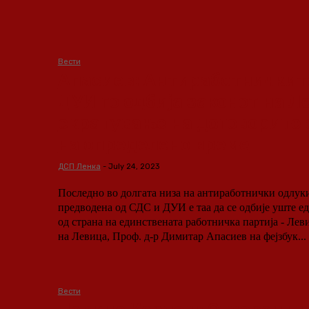
Вести
Апасиев: Антиработничкит
ДУИ го одбија законот на Л
скратување на договорите 
на определено време
ДСП Ленка
-
July 24, 2023
Последно во долгата низа на антиработнички одлуки
предводена од СДС и ДУИ е таа да се одбије уште е
од страна на единствената работничка партија - Левица. Претседа
на Левица, Проф. д-р Димитар Апасиев на фејзбук...
Вести