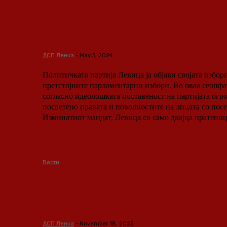
Што Левица во својата про
предвидува за лицата со п
потреби?
ДСП Ленка
-
May 3, 2024
Политичката партија Левица ја објави својата избор
претстојните парламентарни избори. Во оваа сеопфа
согласно идеолошката поставеност на партијата огр
посветено правата и поволностите на лицата со пос
Изминатиот мандат, Левица со само двајца пратеници
Вести
Дали има образовни асисте
лицата со попреченост во 
Скопје!?
ДСП Ленка
-
November 18, 2023