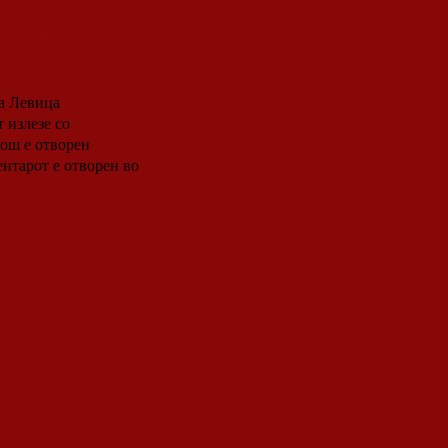
невен
ност
а Левица
 излезе со
ош е отворен
нство ги
днесени од
ченост