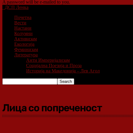
A password will be e-mailed to you.
ДСП Ленка
Почетна
Вести
Настани
Колумни
Активизам
Екологија
Феминизам
Литература
Анти Империјализам
Социјална Поезија и Проза
Историја на Македонија – Лев Агол
Лица со попреченост