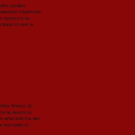
јзбук профил
сликаа со нив за
со
т само за
ија Левица До
ти за лицата со
и нема или пак ако
постојано се...