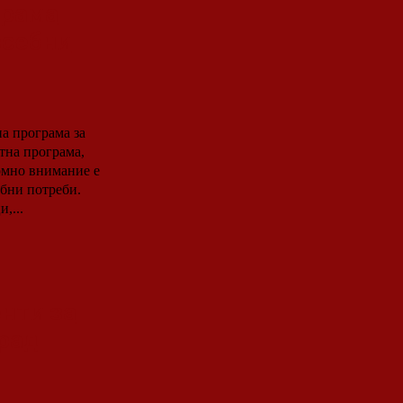
грама
осебни
на програма за
тна програма,
омно внимание е
ебни потреби.
,...
нти за
град