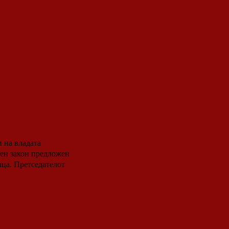
е СДС И
евица за
за работа
 на владата
ден закон предложен
телот