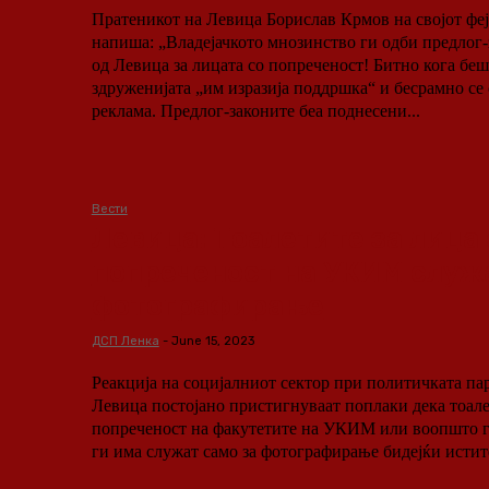
Пратеникот на Левица Борислав Крмов на својот фе
напиша: „Владејачкото мнозинство ги одби предлог-законите поднесени
од Левица за лицата со попреченост! Битно кога беше протестот на
здруженијата „им изразија поддршка“ и бесрамно се 
реклама. Предлог-законите беа поднесени...
Вести
Левица: Тоалетите за лица 
попреченост на УКИМ служа
фотографирање
ДСП Ленка
-
June 15, 2023
Реакција на социјалниот сектор при политичката парт
Левица постојано пристигнуваат поплаки дека тоале
попреченост на факутетите на УКИМ или воопшто г
ги има служат само за фотографирање бидејќи истите 