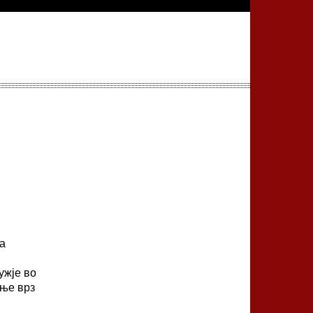
а
ужје во
ање врз