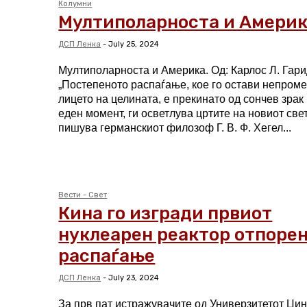
Колумни
Мултиполарноста и Амери
ДСП Ленка
-
July 25, 2024
Мултиполарноста и Америка. Од: Карлос Л. Гари
„Постепеното распаѓање, кое го остави непром
лицето на целината, е прекинато од сончев зрак 
еден момент, ги осветлува цртите на новиот свет
пишува германскиот филозоф Г. В. Ф. Хегел...
Вести - Свет
Кина го изгради првиот
нуклеарен реактор отпорен
распаѓање
ДСП Ленка
-
July 23, 2024
За прв пат истражувачите од Универзитетот Цин