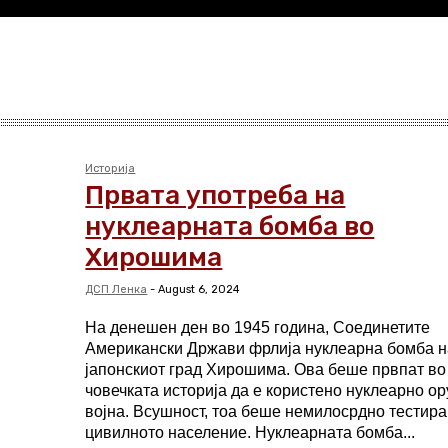
Историја
Првата употреба на
нуклеарната бомба во
Хирошима
ДСП Ленка
-
August 6, 2024
На денешен ден во 1945 година, Соединетите
Американски Држави фрлија нуклеарна бомба н
јапонскиот град Хирошима. Ова беше првпат во
човечката историја да е користено нуклеарно ор
војна. Всушност, тоа беше немилосрдно тестир
цивилното население. Нуклеарната бомба...