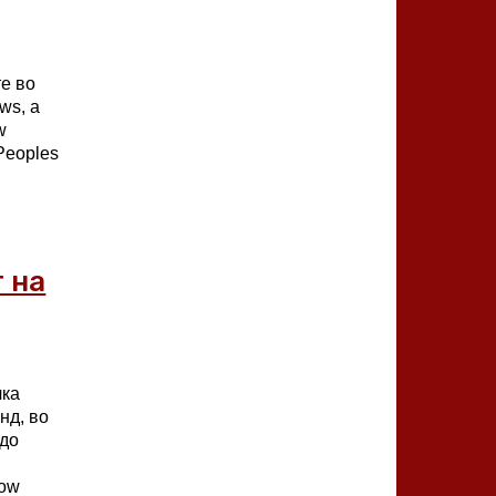
те во
ws, а
w
Peoples
 на
чка
нд, во
ндо
bow