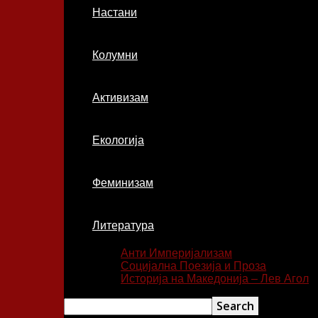
Настани
Колумни
Активизам
Екологија
Феминизам
Литература
Анти Империјализам
Социјална Поезија и Проза
Историја на Македонија – Лев Агол