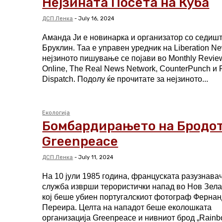
Нејзината Посета на Куба
ДСП Ленка
-
July 16, 2024
Аманда Ји е новинарка и организатор со седиш
Бруклин. Таа е управен уредник на Liberation Ne
нејзиното пишување се појави во Monthly Revie
Online, The Real News Network, CounterPunch и 
Dispatch. Подолу ќе прочитате за нејзиното...
Екологија
Бомбардирањето на Бродот
Greenpeace
ДСП Ленка
-
July 11, 2024
На 10 јули 1985 година, француската разузнава
служба изврши терористички напад во Нов Зела
кој беше убиен португалскиот фотограф Ферна
Переира. Целта на нападот беше еколошката
организација Greenpeace и нивниот брод „Rain