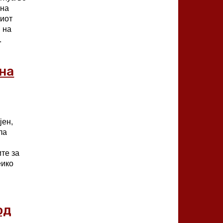
рна
ниот
 на
.
на
јен,
ла
те за
од