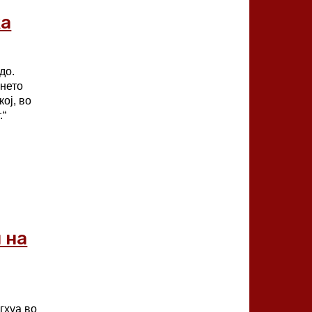
ка
до.
енето
кој, во
.“
 на
гхуа во