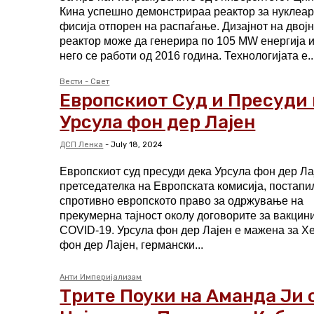
Кина успешно демонстрираа реактор за нуклеа
фисија отпорен на распаѓање. Дизајнот на двој
реактор може да генерира по 105 MW енергија и
него се работи од 2016 година. Технологијата е..
Вести - Свет
Европскиот Суд и Пресуди 
Урсула фон дер Лајен
ДСП Ленка
-
July 18, 2024
Европскиот суд пресуди дека Урсула фон дер Ла
претседателка на Европската комисија, постапи
спротивно европското право за одржување на
прекумерна тајност околу договорите за вакцини
COVID-19. Урсула фон дер Лајен е мажена за Хеико
фон дер Лајен, германски...
Анти Империјализам
Трите Поуки на Аманда Ји 