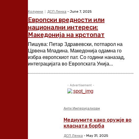
Колумни
ДСП Ленка
-
June 7, 2025
Европски вредности или
национални интереси:
Македонија на крстопат
Пишува: Петар Здравевски, потпарол на
Црвена Младина. Македонија одамна го
избра европскиот пат. Со години наназад,
интеграцијата во Европската Унија...
- Advertisement -
Анти Империјализам
Медиумите како оружје во
класната борба
ДСП Ленка
-
May 31, 2025