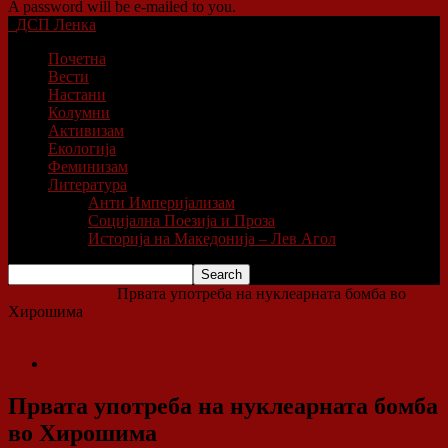
A password will be e-mailed to you.
ДСП Ленка
Почетна
Вести
Настани
Колумни
Активизам
Екологија
Феминизам
Литература
Анти Империјализам
Социјална Поезија и Проза
Историја на Македонија – Лев Агол
Home
Историја
Првата употреба на нуклеарната бомба во
Хирошима
Историја
Првата употреба на нуклеарната бомба
во Хирошима