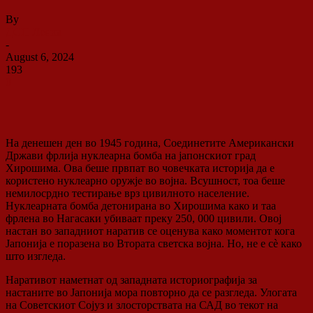
By
ДСП Ленка
-
August 6, 2024
193
0
На денешен ден во 1945 година, Соединетите Американски
Држави фрлија нуклеарна бомба на јапонскиот град
Хирошима. Ова беше првпат во човечката историја да е
користено нуклеарно оружје во војна. Всушност, тоа беше
немилосрдно тестирање врз цивилното население.
Нуклеарната бомба детонирана во Хирошима како и таа
фрлена во Нагасаки убиваат преку 250, 000 цивили. Овој
настан во западниот наратив се оценува како моментот кога
Јапонија е поразена во Втората светска војна. Но, не е сѐ како
што изгледа.
Наративот наметнат од западната историографија за
настаните во Јапонија мора повторно да се разгледа. Улогата
на Советскиот Сојуз и злосторствата на САД во текот на