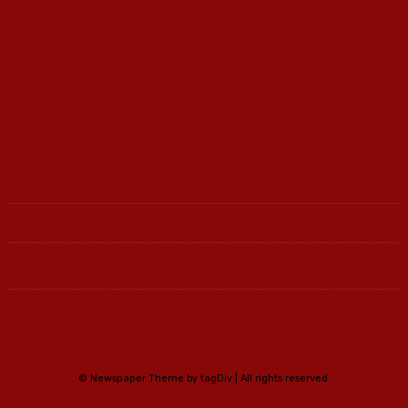
Зошто е важен комунистичкиот манифест денес?
Ленка - Движење за Социјална Правда
© Newspaper Theme by tagDiv | All rights reserved.