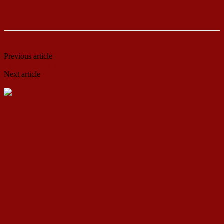
Previous article
На денешен ден се удри темелот на
македонската држава
Next article
Иницијатива за прогласување на планината
Јабланица за национален парк
ДСП Ленка
RELATED ARTICLES
MORE FROM AUTHOR
Петнаесетти мај – заборавениот Ден на победата
Љубовната приказна за Иво Лола Рибар и
Слобода Трајковиќ