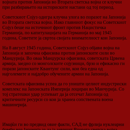
војната против Јапонија во Втората светска војна се клучни
при разбирањето на историските настани од тој период.
Советскиот Сојуз одигра клучна улога во поразот на Јапонија
во Втората светска војна. Иако главниот фокус на Советскиот
Сојуз беше на источниот фронт против Нацистичка
Германија, по капитулацијата на Германија во мај 1945
година, Советите ја свртеа својата внимателност кон Јапонија.
На 8 август 1945 година, Советскиот Сојуз објави војна на
Јапонија и започна офанзива против јапонските сили во
Манџурија. Во оваа Манџурска офанзива, советската Црвена
армија, заедно со монголските сојузници, брзо и ефикасно ги
порази јапонските Квантунг сили, кои беа една од
најголемите и најдобро обучените армии на Јапонија.
Советската офанзива успеа да го уништи целиот индустриски
комплекс на Јапонската Империја лоциран во Манчурија. Со
тој стратешки удар успеваат да ја отсечат Јапонија од
критичните ресурси со кои ја хранеа сопствената воена
машинерија.
Имајќи ги во предвид овие факти, САД не фрлија нуклеарни
бомби врз Јапонија за да ја завршат Втората светска војна.