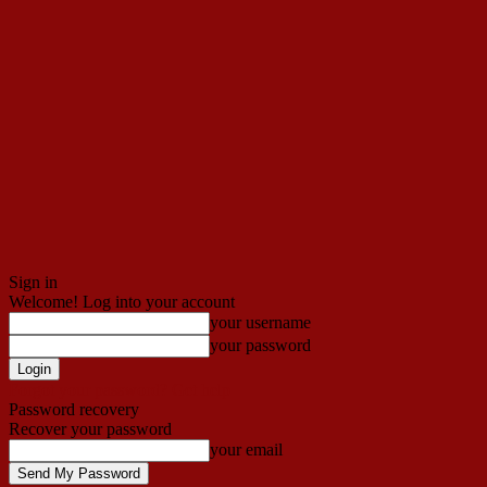
Sign in
Welcome! Log into your account
your username
your password
Forgot your password? Get help
Password recovery
Recover your password
your email