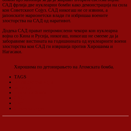
САД фрлија две нуклеарни бомби како демонстрација на сила
кон Советскиот Сојуз. САД никогаш не се извини, а
јапонските марионетски влади ги избришаа воените
злосторства на САД од наративот.
Додека САД прават непромислени чекори кон нуклеарна
војна со Кина и Русија, никогаш, никогаш не смееме да ја
заборавиме вистината на годишнината од нуклеарните воени
злосторства кои САД ги извршија против Хирошима и
Нагасаки.
Хирошима по детонирањето на Атомската бомба.
TAGS
Втора светска војна
Јапонија
Нукларна бомба
САД
Свет
Советски сојуз