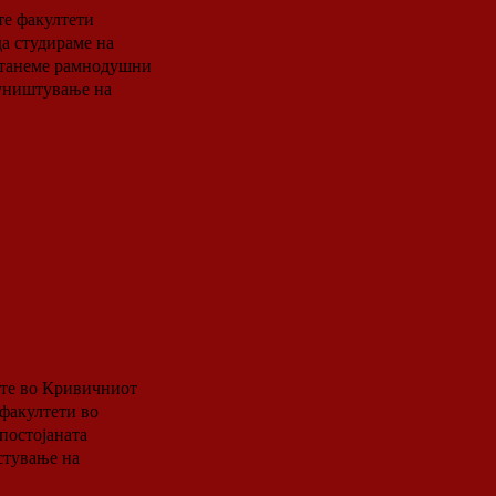
те факултети
останеме рамнодушни
 уништување на
делник
тив
ите во Кривичниот
постојаната
стување на