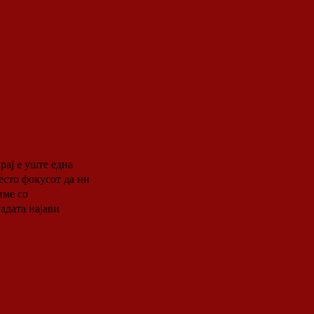
тската
ќе биде
есто фокусот да ни
име со