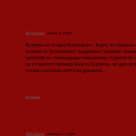
30 годишниот придонес на
македонските власти кон
иселувањето
ДСП Ленка
-
March 4, 2024
Колумна на Андреј Куцуловски - Борец за социјална правда П
анализа на Независниот Академски Синдикат покаж
програма за стипендирање македонски студенти во с
од тогашниот премиер Никола Груевски, не дава рез
создава поголема штета на државата...
Колумни
Мустафаоглу: Власта не си 
одржува предизборниот по
студентите
ДСП Ленка
-
February 1, 2024