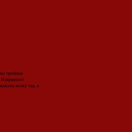
ледало за
д
ска трибина
а Извршниот
кажува колку таа, а