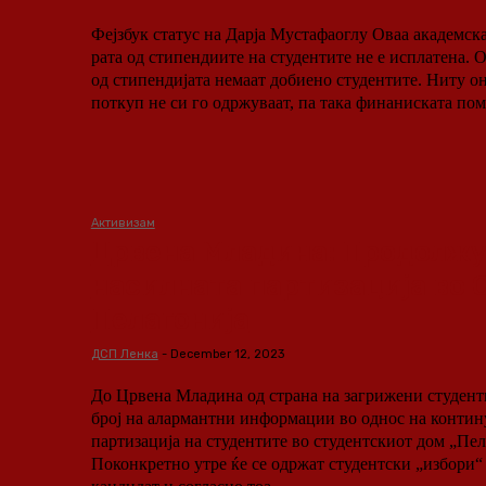
Фејзбук статус на Дарја Мустафаоглу Оваа академска година ниту една
рата од стипендиите на студентите не е исплатена. 
од стипендијата немаат добиено студентите. Ниту оној предизборен
поткуп не си го одржуваат, па така финаниската пом
Активизам
Црвена Младина: Продолж
насилната партизација во 
Пелагонија
ДСП Ленка
-
December 12, 2023
До Црвена Младина од страна на загрижени студент
број на алармантни информации во однос на контин
партизација на студентите во студентскиот дом „Пел
Поконкретно утре ќе се одржат студентски „избори“