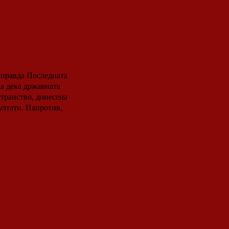
оследната
а дека државната
транство, донесена
ултати. Напротив,
го ни
ткуп кон