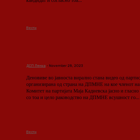
кандидат и согласно тоа...
Вести
ДПМНЕ да се погледне во ог
иселувањето на младите о
Македонија
ДСП Ленка
-
November 28, 2023
Деновиве во јавноста вирално стана видео од парти
организирана од страна на ДПМНЕ на кое членот н
Комитет на партијата Маја Кадиевска јасно и гласно 
со тоа и цело раководство на ДПМНЕ всушност го...
Вести