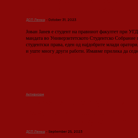
Интервју со Јован Јанев: 
се соочуваат со нехумани 
ДСП Ленка
-
October 31, 2023
Јован Јанев е студент на правниот факултет при УГ
мандата во Универзитетското Студентско Собрание 
студентски права, еден од најдобрите млади оратори
и уште многу други работи. Имавме прилика да седн
Активизам
Движењето на студенти на
факултети „Правда“ и дене
повторно повикува на прот
ДСП Ленка
-
September 25, 2023