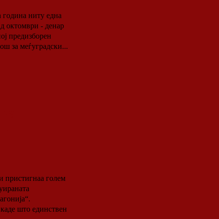
Од октомври - денар
ош за меѓуградски...
ува
С.Д
и пристигнаа голем
уираната
агонија“.
 каде што единствен