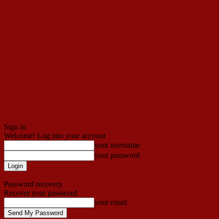
Sign in
Welcome! Log into your account
your username
your password
Forgot your password? Get help
Password recovery
Recover your password
your email