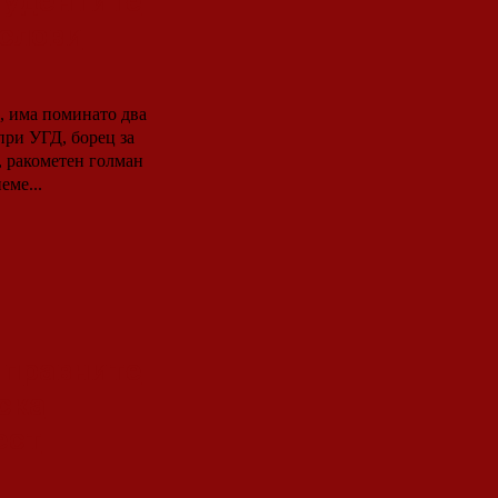
Студентите
услови
Д, има поминато два
при УГД, борец за
, ракометен голман
еме...
 правните
ска
ест