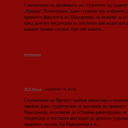
Соопштение на движењето на студентите од правни
„Правда“ Почитувани, Како студенти кои избравме да студираме на
правните факултети во Македонија, не можеме да 
пред долгата тенденција на постапки кои водат кон
нашиот правен систем. Ние сме новата...
Активизам
Студенти по право во поне
излегуваат на протест про
Кривичниот законик
ДСП Ленка
-
September 16, 2023
Соопштение на Протест против амнестија со измен
законик Како студенти кои се запишале на правните факултети во
Македонија, не можеме да останеме рамнодушни на 
тенденција и постапки кои водат до целосно упропа
правниот систем. На Македонија и е...