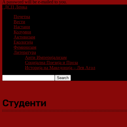
A password will be e-mailed to you.
ДСП Ленка
Почетна
Вести
Настани
Колумни
Активизам
Екологија
Феминизам
Литература
Анти Империјализам
Социјална Поезија и Проза
Историја на Македонија – Лев Агол
Студенти