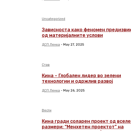
Uncategorized
Зависноста како феномен предизви
од материјалните услови
ДСП Ленка
-
May 27, 2025
Став
Кина – Глобален лидер во зелени
технологии и одржлив развој
ДСП Ленка
-
May 26, 2025
Вести
Кина гради соларен проект од всел
размери: “Менхетен проектот” на