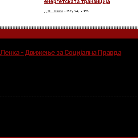
енергетската транзиција
ДСП Ленка
-
May 24, 2025
Ленка - Движење за Социјална Правда