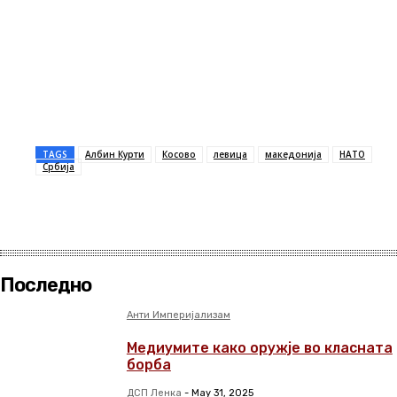
TAGS
Албин Курти
Косово
левица
македонија
НАТО
Србија
Последно
Анти Империјализам
Медиумите како оружје во класната
борба
ДСП Ленка
-
May 31, 2025