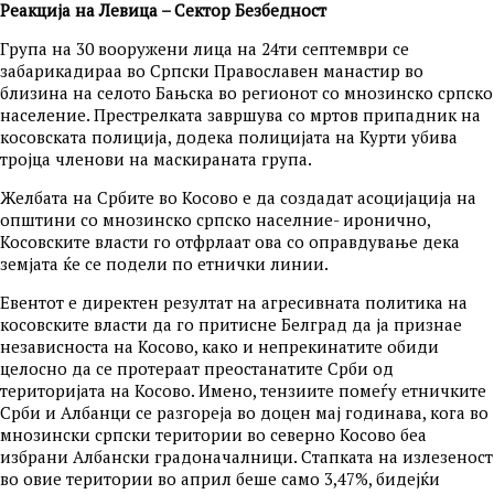
Реакција на Левица – Сектор Безбедност
Група на 30 вооружени лица на 24ти септември се
забарикадираа во Српски Православен манастир во
близина на селото Бањска во регионот со мнозинско српско
население. Престрелката завршува со мртов припадник на
косовската полиција, додека полицијата на Курти убива
тројца членови на маскираната група.
Желбата на Србите во Косово е да создадат асоцијација на
општини со мнозинско српско населние- иронично,
Косовските власти го отфрлаат ова со оправдување дека
земјата ќе се подели по етнички линии.
Евентот е директен резултат на агресивната политика на
косовските власти да го притисне Белград да ја признае
независноста на Косово, како и непрекинатите обиди
целосно да се протераат преостанатите Срби од
територијата на Косово. Имено, тензиите помеѓу етничките
Срби и Албанци се разгореја во доцен мај годинава, кога во
мнозински српски територии во северно Косово беа
избрани Албански градоначалници. Стапката на излезеност
во овие територии во април беше само 3,47%, бидејќи