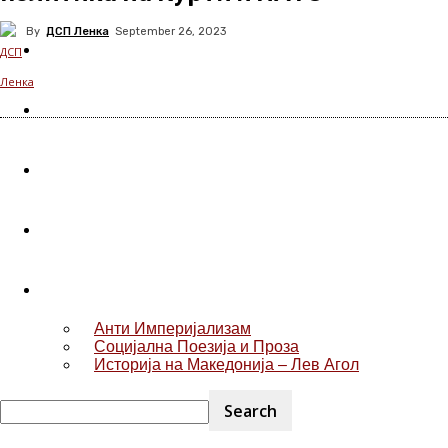
By
ДСП Ленка
September 26, 2023
Колумни
Активизам
Екологија
Феминизам
Литература
Анти Империјализам
Социјална Поезија и Проза
Историја на Македонија – Лев Агол