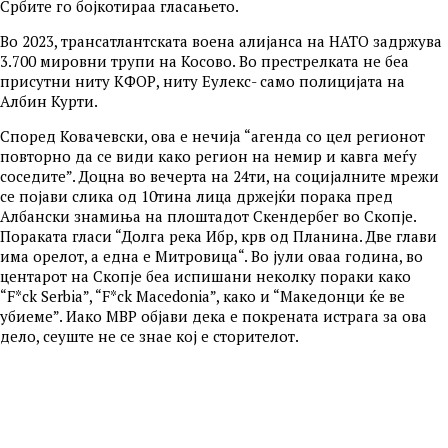
Србите го бојкотираа гласањето.
Во 2023, трансатлантската воена алијанса на НАТО задржува
3.700 мировни трупи на Косово. Во престрелката не беа
присутни ниту КФОР, ниту Еулекс- само полицијата на
Албин Курти.
Според Ковачевски, ова е нечија “агенда со цел регионот
повторно да се види како регион на немир и кавга меѓу
соседите”. Доцна во вечерта на 24ти, на социјалните мрежи
се појави слика од 10тина лица држејќи порака пред
Албански знамиња на плоштадот Скендербег во Скопје.
Пораката гласи “Долга река Ибр, крв од Планина. Две глави
има орелот, а една е Митровица“. Во јули оваа година, во
центарот на Скопје беа испишани неколку пораки како
“F*ck Serbia”, “F*ck Macedonia”, како и “Македонци ќе ве
убиеме”. Иако МВР објави дека е покрената истрага за ова
дело, сеуште не се знае кој е сторителот.