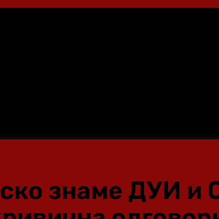
ско знаме ДУИ и 
кривична одговор