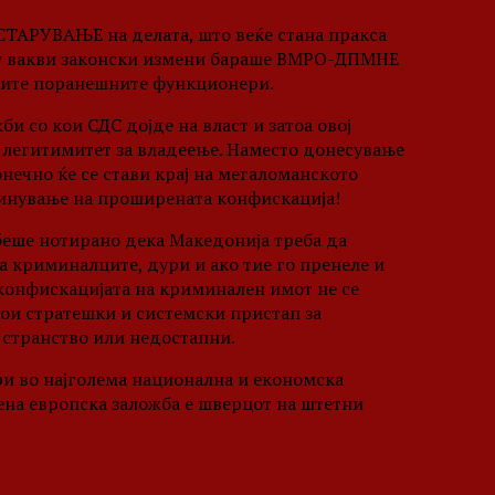
АСТАРУВАЊЕ на делата, што веќе стана пракса
му вакви законски измени бараше ВМРО-ДПМНЕ
етите поранешните функционери.
и со кои СДС дојде на власт и затоа овој
легитимитет за владеење. Наместо донесување
онечно ќе се стави крај на мегаломанското
кинување на проширената конфискација!
беше нотирано дека Македонија треба да
 криминалците, дури и ако тие го пренеле и
 конфискацијата на криминален имот не се
тои стратешки и системски пристап за
странство или недостапни.
ри во најголема национална и економска
вена европска заложба е шверцот на штетни