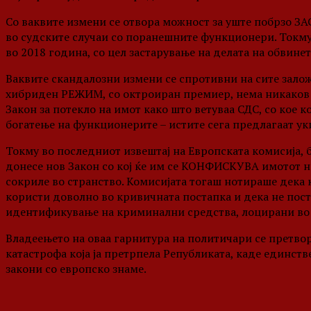
Со ваквите измени се отвора можност за уште побрзо З
во судските случаи со поранешните функционери. Ток
во 2018 година, со цел застарување на делата на обвин
Ваквите скандалозни измени се спротивни на сите заложб
хибриден РЕЖИМ, со октроиран премиер, нема никаков 
Закон за потекло на имот како што ветуваа СДС, со кое к
богатење на функционерите – истите сега предлагаат у
Токму во последниот извештај на Европската комисија, 
донесе нов Закон со кој ќе им се КОНФИСКУВА имотот на
сокриле во странство. Комисијата тогаш нотираше дека
користи доволно во кривичната постапка и дека не пос
идентификување на криминални средства, лоцирани во 
Владеењето на оваа гарнитура на политичари се претво
катастрофа која ја претрпела Републиката, каде единст
закони со европско знаме.