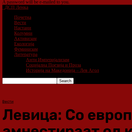
A password will be e-mailed to you.
ДСП Ленка
Почетна
Вести
Настани
Колумни
Активизам
Екологија
Феминизам
Литература
Анти Империјализам
Социјална Поезија и Проза
Историја на Македонија – Лев Агол
Вести
Левица: Со европ
амнестираат од 