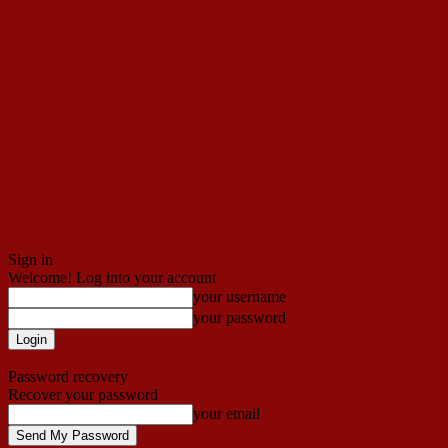
Sign in
Welcome! Log into your account
your username
your password
Forgot your password? Get help
Password recovery
Recover your password
your email