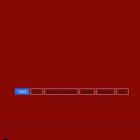
TAGS
ДУИ
Европско знаме
Закон
Левица
СДС
Share