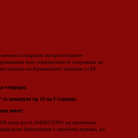
оочена со поразот на претстојните
криминали кои секојдневно се откриваат во
ени измени на Кривичниот законик со ЕУ
ње тендери;
 се намалува од 10 на 3 години;
нат имот!
 ДУИ цели да се АМНЕСТИРА од кривична
ија дека Македонија е заробена држава, во