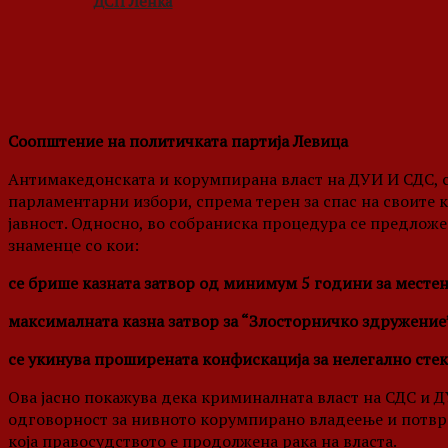
ДСП Ленка
Соопштение на политичката партија Левица
Aнтимакедонската и корумпирана власт на ДУИ И СДС, с
парламентарни избори, спрема терен за спас на своите 
јавност. Односно, во собраниска процедура се предлож
знаменце со кои:
се брише казната затвор од минимум 5 години за месте
максималната казна затвор за “Злосторничко здружение”
се укинува проширената конфискација за нелегално стек
Ова јасно покажува дека криминалната власт на СДС и
одговорност за нивното корумпирано владеење и потврд
која правосудството е продолжена рака на власта.