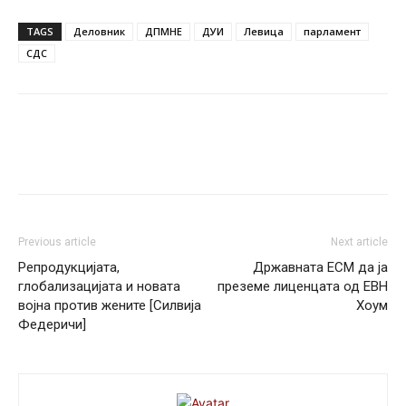
TAGS
Деловник
ДПМНЕ
ДУИ
Левица
парламент
СДС
Previous article
Next article
Репродукцијата,
Државната ЕСМ да ја
глобализацијата и новата
преземе лиценцата од ЕВН
војна против жените [Силвија
Хоум
Федеричи]