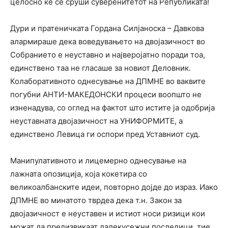
целосно ќе се сруши суверенитетот на Републиката!
Дури и пратеничката Гордана Силјаноска – Давкова
алармираше дека воведувањето на двојазичност во
Собранието е неуставно и најверојатно поради тоа,
единствено таа не гласаше за новиот Деловник.
Колаборативното однесување на ДПМНЕ во ваквите
погубни АНТИ-МАКЕДОНСКИ процеси воопшто не
изненадува, со оглед на фактот што истите ја одобрија
неуставната двојазичност на УНИФОРМИТЕ, а
единствено Левица ги оспори пред Уставниот суд.
Манипулативното и лицемерно однесување на
лажната опозиција, која кокетира со
великоалбанските идеи, повторно дојде до израз. Иако
ДПМНЕ во минатото тврдеа дека т.н. Закон за
двојазичност е неуставен и истиот носи ризици кои
можат да предизвикаат далекусежни последици, тие