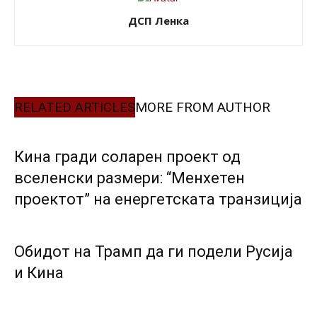
ДСП Ленка
RELATED ARTICLES
MORE FROM AUTHOR
Кина гради соларен проект од
вселенски размери: “Менхетен
проектот” на енергетската транзиција
Обидот на Трамп да ги подели Русија
и Кина