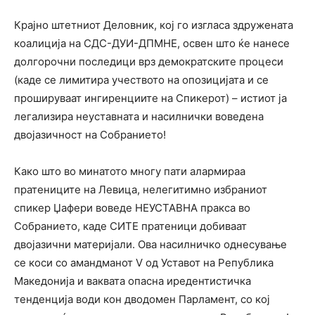
Крајно штетниот Деловник, кој го изгласа здружената
коалиција на СДС-ДУИ-ДПМНЕ, освен што ќе нанесе
долгорочни последици врз демократските процеси
(каде се лимитира учеството на опозицијата и се
прошируваат ингиренциите на Спикерот) – истиот ја
легализира неуставната и насилнички воведена
двојазичност на Собранието!
Како што во минатото многу пати алармираа
пратениците на Левица, нелегитимно избраниот
спикер Џафери воведе НЕУСТАВНА пракса во
Собранието, каде СИТЕ пратеници добиваат
двојазични материјали. Ова насилничко однесување
се коси со амандманот V од Уставот на Република
Македонија и ваквата опасна иредентистичка
тенденција води кон дводомен Парламент, со кој