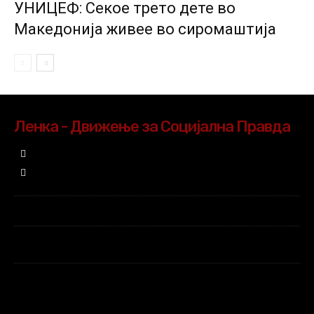
УНИЦЕФ: Секое трето дете во
Македонија живее во сиромаштија
Ленка - Движење за Социјална Правда