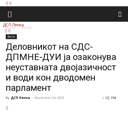
ДСП Ленка
Home
Вести
Вести
Деловникот на СДС-
ДПМНЕ-ДУИ ја озаконува
неуставната двојазичност
и води кон дводомен
парламент
By
ДСП Ленка
-
November 26, 2023
0
354