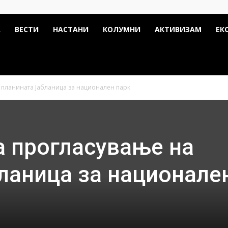
А
ВЕСТИ
НАСТАНИ
КОЛУМНИ
АКТИВИЗАМ
ЕК
 планината Јабланица за национален парк
а прогласување на
ланица за национале