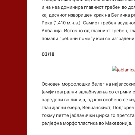
и на неа доминира главниот гребен во дол
кај десниот изворишен крак на Беличка рек
Река (1.410 м.н.в.). Самиот гребен всушн
Албанија. Источно од главниот гребен, г
помали гребени помеѓу кои се изградени
03/18
Основен морфолошки белег на највисокио
(амфитеатрални вдлабнувања со стрмни с
наредени во линија, од кои особено се и
глацијални езера, Вевчанскиот, Подгореч
токму петте јабланички цирка го претста
релјефна морфопластика во Македонија.