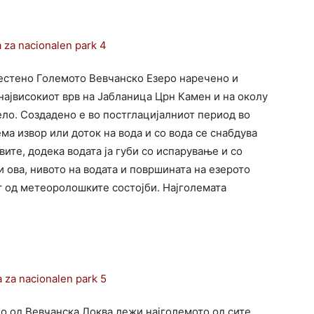
естено Големото Вевчанско Езеро наречено и
највисокиот врв на Јабланица Црн Камен и на околу
ло. Создадено е во постглацијалниот период во
ма извор или доток на вода и со вода се снабдува
ите, додека водата ја губи со испарување и со
ова, нивото на водата и површината на езерото
ст од метеоролошките состојби. Најголемата
о од Вевчанска Локва лежи најголемото од сите