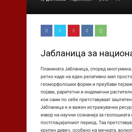
Јабланица за национ
Планината Јабланица, според многумина. 
ретко каде на еден релативно мал просто
геоморфолошки форми и преубави пејзаж
појави, раритетни и ендемични растителн
кои сами по себе претставуваат заштитен
Јабланица е и важен истражувачки ресурс
извор на научни сознанија за геолошката 
постглацијалниот период. Таа претставу
крупен дивеч, особено на мечката, волко