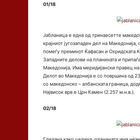
01/18
Јабланица е една од тринаесетте македон
крајниот југозападен дел на Македонија,
помеѓу преминот Ќафасан и Охридската Ко
Западните делови на планината и припаѓа
Македонија. Има меридијански правец на
Делот во Македонија е со површина од 23
со македонско – албанската граница, дод
Највисок врв е Црн Камен (2.257 м.н.в.).
02/18
Гледана како целина, планината има нез