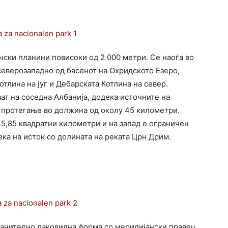
ски планини повисоки од 2.000 метри. Се наоѓа во
 северозападно од басенот на Охридското Езеро,
тлина на југ и Дебарската Котлина на север.
ат на соседна Албанија, додека источните на
 протегање во должина од околу 45 километри.
5,85 квадратни километри и на запад е ограничен
ека на исток со долината на реката Црн Дрим.
начително лаковидна форма со меридијански правец