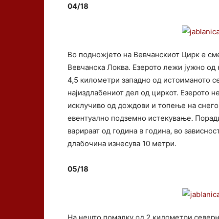
04/18
Во подножјето на Вевчанскиот Цирк е см
Вевчанска Локва. Езерото лежи јужно од 
4,5 километри западно од истоиманото се
најиздлабениот дел од циркот. Езерото не
исклучиво од дождови и топење на снегов
евентуално подземно истекување. Поради 
варираат од година в година, во зависно
длабочина изнесува 10 метри.
05/18
На нешто помалку од 2 километри северн