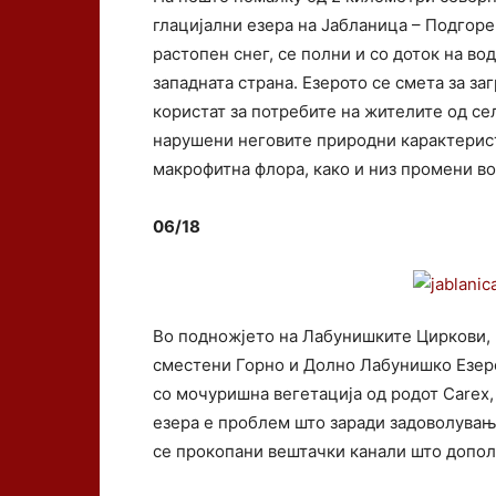
глацијални езера на Јабланица – Подгоре
растопен снег, се полни и со доток на вод
западната страна. Езерото се смета за за
користат за потребите на жителите од с
нарушени неговите природни карактерист
макрофитна флора, како и низ промени во
06/18
Во подножјето на Лабунишките Циркови, 
сместени Горно и Долно Лабунишко Езеро
со мочуришна вегетација од родот Carex, 
езера е проблем што заради задоволувањ
се прокопани вештачки канали што допол