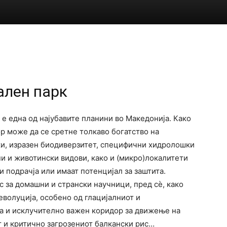
ален парк
е една од најубавите планини во Македонија. Како
р може да се сретне толкаво богатство на
и, изразен биодиверзитет, специфични хидролошки
и и животински видови, како и (микро)локалитети
и подрачја или имаат потенцијал за заштита.
 за домашни и странски научници, пред сè, како
еволуција, особено од глацијалниот и
ва и исклучително важен коридор за движење на
т и критично загрозениот балкански рис…