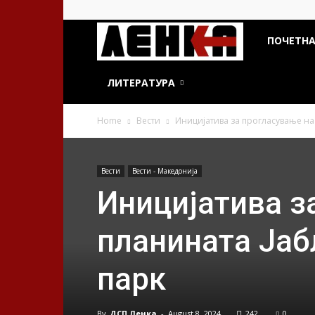
ДСП
ПОЧЕТН
Ленка
ЛИТЕРАТУРА
Home
Вести
Иницијатива за прогласување на
Вести
Вести - Македонија
Иницијатива з
планината Јаб
парк
By
ДСП Ленка
-
August 8, 2024
242
0