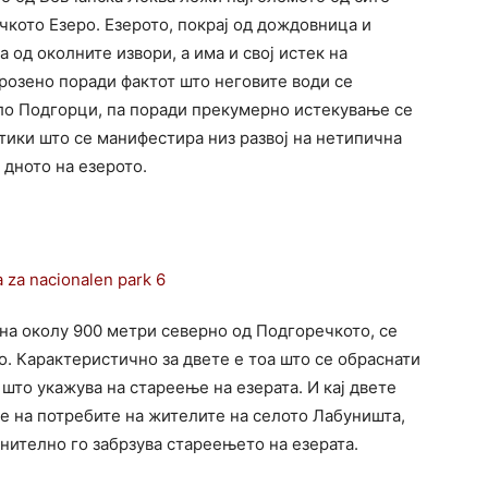
чкото Езеро. Езерото, покрај од дождовница и
а од околните извори, а има и свој истек на
грозено поради фактот што неговите води се
ело Подгорци, па поради прекумерно истекување се
ики што се манифестира низ развој на нетипична
 дното на езерото.
на околу 900 метри северно од Подгоречкото, се
. Карактеристично за двете е тоа што се обраснати
што укажува на стареење на езерата. И кај двете
е на потребите на жителите на селото Лабуништа,
нително го забрзува стареењето на езерата.