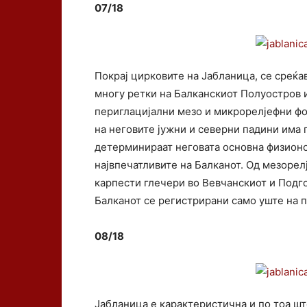
07/18
Покрај цирковите на Јабланица, се среќа
многу ретки на Балканскиот Полуостров и
периглацијални мезо и микрорелјефни фо
на неговите јужни и северни падини има 
детерминираат неговата основна физионом
највпечатливите на Балканот. Од мезоре
карпести глечери во Вевчанскиот и Подго
Балканот се регистрирани само уште на п
08/18
Јабланица е карактеристична и по тоа шт