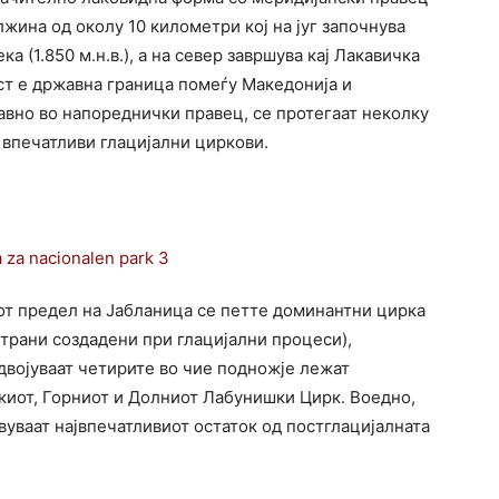
жина од околу 10 километри кој на југ започнува
а (1.850 м.н.в.), а на север завршува кај Лакавичка
ост е државна граница помеѓу Македонија и
лавно во напореднички правец, се протегаат неколку
 впечатливи глацијални циркови.
т предел на Јабланица се петте доминантни цирка
трани создадени при глацијални процеси),
здвојуваат четирите во чие подножје лежат
киот, Горниот и Долниот Лабунишки Цирк. Воедно,
вуваат највпечатливиот остаток од постглацијалната