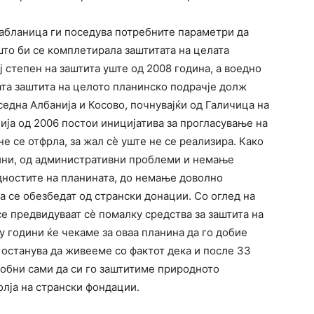
Јабланица ги поседува потребните параметри да
што би се комплетирала заштитата на целата
ј степен на заштита уште од 2008 година, а воедно
та заштита на целото планинско подрачје долж
седна Албанија и Косово, почнувајќи од Галичица на
ија од 2006 постои иницијатива за прогласување на
не се отфрла, за жал сè уште не се реализира. Како
ини, од административни проблеми и немање
едностите на планината, до немање доволно
а се обезбедат од странски донации. Со оглед на
се предвидуваат сè помалку средства за заштита на
 години ќе чекаме за оваа планина да го добие
 останува да живееме со фактот дека и после 33
собни сами да си го заштитиме природното
олја на странски фондации.