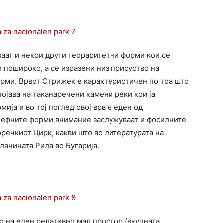
ваат и некои други геораритетни форми кои се
 пошироко, а се изразени низ присуство на
рми. Врвот Стрижек е карактеристичен по тоа што
појава на таканаречени камени реки кои ја
ија и во тој поглед овој врв е еден од
лјефните форми внимание заслужуваат и фосилните
речкиот Цирк, какви што во литературата на
ланината Рила во Бугарија.
о на еден релативно мал простор (вкупната