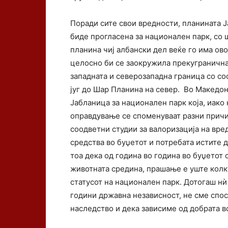
Поради сите свои вредности, планината 
биде прогласена за национален парк, со 
планина чиј албански дел веќе го има ово
целосно би се заокружила прекугранична
западната и северозападна граница со со
југ до Шар Планина на север. Во Македон
Јабланица за национален парк која, иако 
оправдување се споменуваат разни прич
соодветни студии за валоризација на вр
средства во буџетот и потребата истите д
тоа дека од година во година во буџетот 
животната средина, прашање е уште колку
статусот на национален парк. Дотогаш нѝ
години државна независност, не сме спо
наследство и дека зависиме од добрата в