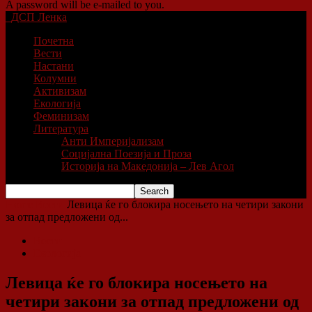
A password will be e-mailed to you.
ДСП Ленка
Почетна
Вести
Настани
Колумни
Активизам
Екологија
Феминизам
Литература
Анти Империјализам
Социјална Поезија и Проза
Историја на Македонија – Лев Агол
Home
Вести
Левица ќе го блокира носењето на четири закони
за отпад предложени од...
Вести
Екологија
Левица ќе го блокира носењето на
четири закони за отпад предложени од