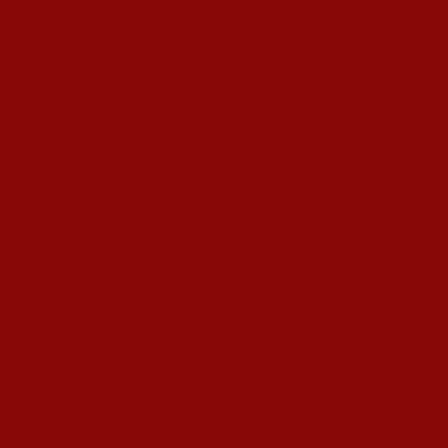
RELATED ARTICLES
MORE FROM AUTHOR
Кина гради соларен проект од вселенски
размери: “Менхетен проектот” на енергетската
транзиција
Обидот на Трамп да ги подели Русија и Кина
УНИЦЕФ: Секое трето дете во Македонија
живее во сиромаштија
Ленка - Движење за Социјална Правда