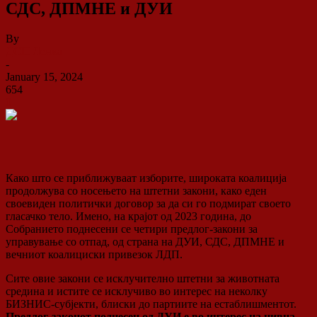
СДС, ДПМНЕ и ДУИ
By
ДСП Ленка
-
January 15, 2024
654
0
Како што се приближуваат изборите, широката коалиција
продолжува со носењето на штетни закони, како еден
своевиден политички договор за да си го подмират своето
гласачко тело. Имено, на крајот од 2023 година, до
Собранието поднесени се четири предлог-закони за
управување со отпад, од страна на ДУИ, СДС, ДПМНЕ и
вечниот коалициски привезок ЛДП.
Сите овие закони се исклучително штетни за животната
средина и истите се исклучиво во интерес на неколку
БИЗНИС-субјекти, блиски до партиите на естаблишментот.
Предлог-законот поднесен од ДУИ е во интерес на нивна