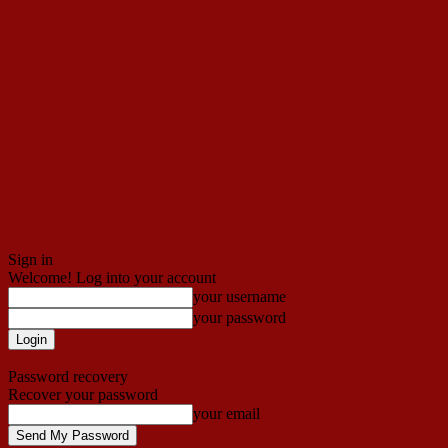
Sign in
Welcome! Log into your account
your username
your password
Forgot your password? Get help
Password recovery
Recover your password
your email