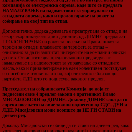
компанија со електронска опрема, каде што се предлага
НАМАЛУВАЊЕ на надоместокот за управување со
отпадната опрема, како и пролонгирање на рокот за
собирање на овој тип на отпад.
Дополнително, додека државата е презатрупана со отпад и на
секој чекор никнуваат диви депонии, од ДПМНЕ предлагаат
ПРОЛОНГИРАЊЕ на рокот за носење на Правилникот за
тарифи за отпад и плаќањето на тарифата за отпад –
очигледно за да ги заштитат интересите на компании блиски
до нив. Останатите два предлог-закони предвидуваат
намалување на надоместокот за управување со отпадните
масла, како и привилегирање на еден колективен постапувач
со посебните текови на отпад, кој очигледно е близок до
партијата ЛДП што го поднесува ваквиот предлог.
Претседател на собраниската Комисија, до која се
поднесени овие 4 предлог-закони е пратеникот Владо
МИСАЈЛОВСКИ од ДПМНЕ. Доколку ДПМНЕ сака да го
спречи носењето на овие закони поднесени од СДС, ДУИ и
ЛДП, Мисајловски може воопшто да НЕ ГИ СТАВИ на
дневен ред.
Доколку Мисајловски се обиде да ги стави на дневен ред, како
уште еден договор на широката коалиција, пратениците на