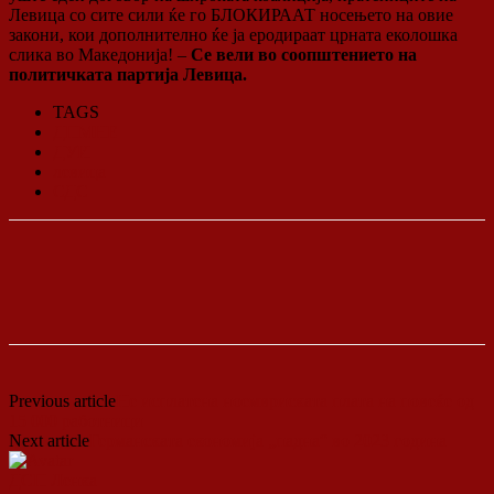
Левица со сите сили ќе го БЛОКИРААТ носењето на овие
закони, кои дополнително ќе ја еродираат црната еколошка
слика во Македонија! –
Се вели во соопштението на
политичката партија Левица.
TAGS
ДПМНЕ
ДУИ
левица
СДС
Previous article
Не исплатена ноемвриската плата на повеќе од
15 000 работници
Next article
Германската економија „падна“ во 2023 година
ДСП Ленка