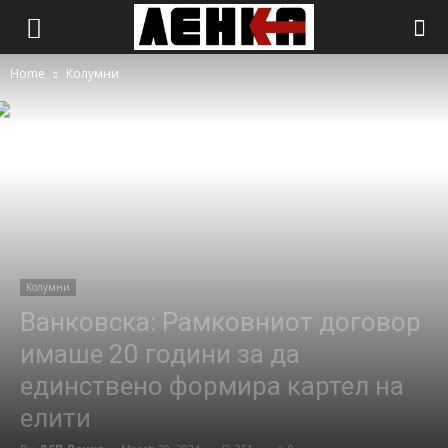
Home
Колумни
Колумни
Ванковска: Рамковниот договор
имаше 20 години за да
единствено формира картел на
елити