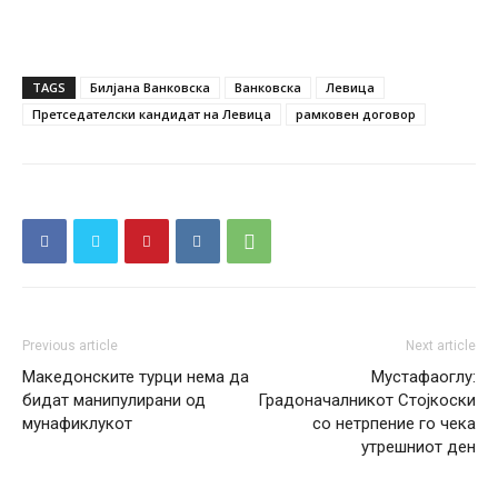
TAGS
Билјана Ванковска
Ванковска
Левица
Претседателски кандидат на Левица
рамковен договор
Previous article
Next article
Македонските турци нема да
Мустафаоглу:
бидат манипулирани од
Градоначалникот Стојкоски
мунафиклукот
со нетрпение го чека
утрешниот ден