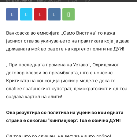
By
ДСП Ленка
-
March 30, 2024
251
0
Ванковска во емисијата ,,Само Вистина” го кажа
јасниот став за укинувањето на практиката која ја дава
државната моќ во рацете на картелот елити на ДУИ!
,,При последната промена на Уставот, Охридскиот
договор влезеи во преамбулата, што е нонсенс.
Критиката на консоцијацискиор модел е дека го
слабее граѓанскиот супстрат, демократскиот и од тоа
создава картел на елити!
Ова резултира со политика на уцени во кои едната
страна е секогаш “кингмејкер”. Тоа е обично ДУИ!
Од тоа што го слушам, не ветува ништо добро!