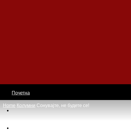
Почетна
Home
Колумни
Сонувајте, не будете се!
Вести
Настани