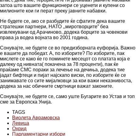
затоа што вашите функционери се уценети и купени со
милионите кои ги перат преку јавните набавки.
Не будете се, ако се разбудите ќе сфатите дека вашите
стратешки партнери, НАТО ,,миротворците” беа
извлекувани од Арачиново, додека борците за човекови
права ја водеа војната во 2001 година.
Сонувајте, не будете се во предизборната еуфорија. Важно
е вашите да победат. А, по изборите? По изборите, пак
мислете се како ќе го поминете месецот со платата која е
далеку од нивната( покачена за 78 проценти), пак ќе
праќаме СМС пораки за лечење на дечиња, додека тие
јадат бифтеци и пијат најскапо виски, по изборите ќе се
занимавате со сите мијалковци за кои важи неказнивоста,
додека за нас обичните смртници важат законите.
Сонувајте, не будете се, само уште Бугарите во Устав и топ
сме за Европска Унија.
TAGS
Виолета Аврамовска
Левица
Охрид
Парламентарни избори