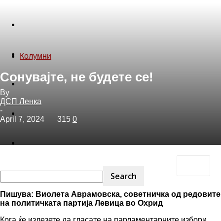
Колумни
Активизам
Колумни
Сонувајте, не будете се!
Екологија
By
ДСП Ленка
-
Феминизам
April 7, 2024
315
0
Литература
Пишува: Виолета Аврамовска, советничка од редовите
на политичката партија Левица во Охрид
Кога ќе излезете да гласате на парламентарните избори,