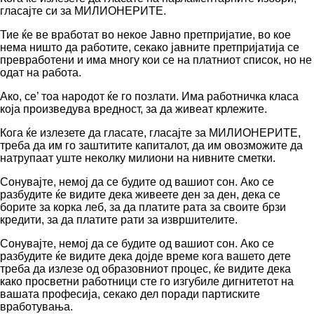
гласајте си за МИЛИОНЕРИТЕ.
Тие ќе ве вработат во некое Јавно претпријатие, во кое
нема ништо да работите, секако јавните претпријатија се
превработени и има многу кои се на платниот список, но не
одат на работа.
Ако, се’ тоа народот ќе го позлати. Има работничка класа
која произведува вредност, за да живеат крлежите.
Кога ќе излезете да гласате, гласајте за МИЛИОНЕРИТЕ,
треба да им го заштитите капиталот, да им овозможите да
натрупаат уште неколку милиони на нивните сметки.
Сонувајте, немој да се будите од вашиот сон. Ако се
разбудите ќе видите дека живеете ден за ден, дека се
борите за корка леб, за да платите рата за своите брзи
кредити, за да платите рати за извршителите.
Сонувајте, немој да се будите од вашиот сон. Ако се
разбудите ќе видите дека дојде време кога вашето дете
треба да излезе од образовниот процес, ќе видите дека
како просветни работници сте го изгубиле дигнитетот на
вашата професија, секако дел поради партиските
вработувања.