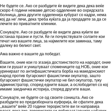
Не будете се. Ако се разбудите ќе видите дека дека веќе
скоро 4 години немаме детско одделение во охридската
болница, дека другите одделенија кубурат со кадри, нема
кој да не’ лечи, дека треба куќата да ја продадете за да се
лечите во приватните клиники.
Сонувајте. Ако се разбудите ќе видите дека куќите ви
останаа празни и пусти. Ќе ги почувствувате солзите кои
течат низ вашите лица, за најмилите кои заминаа, таму
далеку во белиот свет.
Ама важно е вашите да победат.
Вашите, оние кои го згазија достоинството на народот, оние
кои ги рушат и уништуваат спомениците од НОБ, оние кои
уринираат по антифашистичката борба на македонскиот
народ против бугарскиот фашистички окупатор, зашто
бугарскиот фашистички окупатор не бил окупатор, туку
администратор, според едните ваши, а ослободител со кој
имаме заедничка историја, според другите ваши.
Сонувајте, не будете се од своите соништа. Ако се
разбудите во предизборната еуфорија, ќе сфатите дека
,,вашите” веќе 20 години терористите ви ги направија
власт, дека тие, терористите ги добиваат јавните набавки