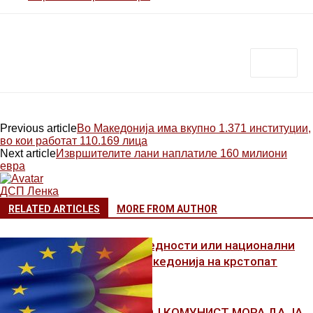
Previous article
Во Македонија има вкупно 1.371 институции,
во кои работат 110.169 лица
Next article
Извршителите лани наплатиле 160 милиони
евра
ДСП Ленка
RELATED ARTICLES
MORE FROM AUTHOR
Европски вредности или национални
интереси: Македонија на крстопат
ЗОШТО СЕКОЈ КОМУНИСТ МОРА ДА ЈА