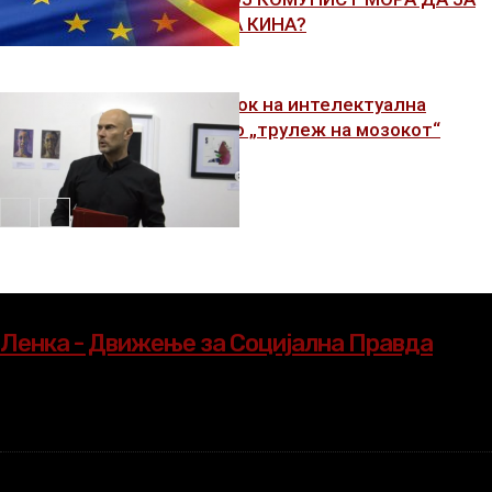
ПОДДРЖУВА КИНА?
0д недостаток на интелектуална
активност до „трулеж на мозокот“
Ленка - Движење за Социјална Правда