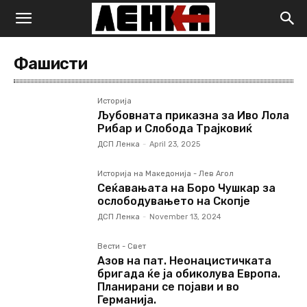
Фашисти
Историја
Љубовната приказна за Иво Лола
Рибар и Слобода Трајковиќ
ДСП Ленка
-
April 23, 2025
Историја на Македонија - Лев Агол
Сеќавањата на Боро Чушкар за
ослободувањето на Скопје
ДСП Ленка
-
November 13, 2024
Вести - Свет
Азов на пат. Неонацистичката
бригада ќе ја обиколува Европа.
Планирани се појави и во
Германија.