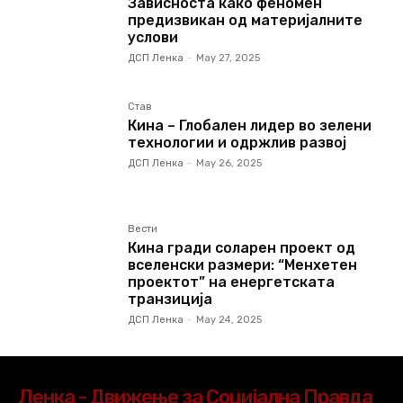
Зависноста како феномен
предизвикан од материјалните
услови
ДСП Ленка
-
May 27, 2025
Став
Кина – Глобален лидер во зелени
технологии и одржлив развој
ДСП Ленка
-
May 26, 2025
Вести
Кина гради соларен проект од
вселенски размери: “Менхетен
проектот” на енергетската
транзиција
ДСП Ленка
-
May 24, 2025
Ленка - Движење за Социјална Правда