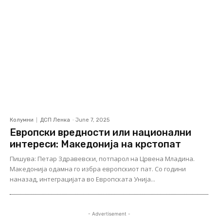
Колумни
ДСП Ленка
-
June 7, 2025
Европски вредности или национални
интереси: Македонија на крстопат
Пишува: Петар Здравевски, потпарол на Црвена Младина.
Македонија одамна го избра европскиот пат. Со години
наназад, интеграцијата во Европската Унија...
- Advertisement -