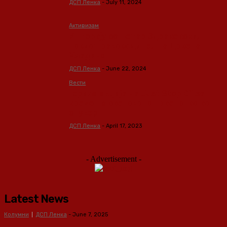
ДСП Ленка
-
July 11, 2024
Активизам
Интервју со Петар Здравевски,
новиот раководител на Црвена
Младина
ДСП Ленка
-
June 22, 2024
Вести
Герила акција на Just Stop Oil за
време на светското првенство во
снукер
ДСП Ленка
-
April 17, 2023
- Advertisement -
Latest News
Колумни
ДСП Ленка
-
June 7, 2025