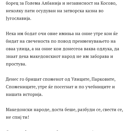
борец за Голема Албанија и независност на Косово,
неколку пати осудуван на затворска казна во
Југославија.
Нека им бодат очи овие имиња на оние утре кои ќе
бидат на свеченоста по повод преименувањето на
оваа улица, а на оние кои донесеоа ваква одлука, да
знаат дека македонскиот народ не им заборава и
простува.
Денес го бришат споменот од Улиците, Парковите,
Спомениците, утре ќе посегнат и по учебниците и
нашата историја.
Македонски народе, доста беше, разбуди се, свести се,
не спиј ти!