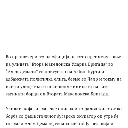
Во предвечерието на официјалнатото преименувавње
на улицата “Втора Македонска Ударна Бригада” во
“Адем Демачи” со присуство на Албин Курти и
албанската политичка елита, бевме во Чаир и токму на
истата улица им ги поставивме имињата на сите
загинати борци од Втората Македонска Бригада.
Улицата која ги славеше оние кои го дадоа животот во
борба со фашистичкиот бугарски окупатор од утре ќе
го слави Адем Демачи, сепаратист од Југославија и