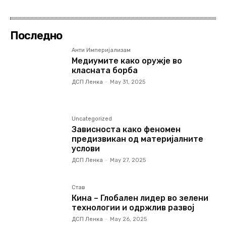
Последно
Анти Империјализам
Медиумите како оружје во
класната борба
ДСП Ленка
-
May 31, 2025
Uncategorized
Зависноста како феномен
предизвикан од материјалните
услови
ДСП Ленка
-
May 27, 2025
Став
Кина – Глобален лидер во зелени
технологии и одржлив развој
ДСП Ленка
-
May 26, 2025