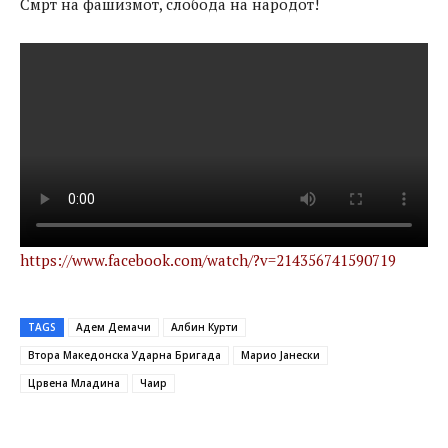
Смрт на фашизмот, слобода на народот!
https://www.facebook.com/watch/?v=214356741590719
TAGS
Адем Демачи
Албин Курти
Втора Македонска Ударна Бригада
Марио Јанески
Црвена Младина
Чаир