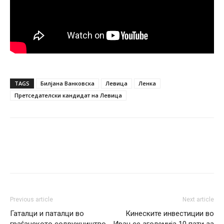
TAGS
Билјана Ванковска
Левица
Ленка
Претседателски кандидат на Левица
Previous article
Next article
Гаталци и паталци во
Кинеските инвестиции во