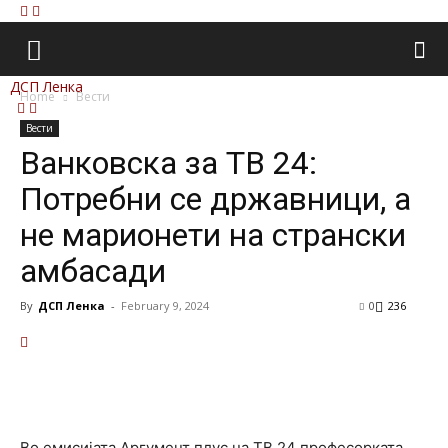
ДСП Ленка
Home
Вести
Вести
Ванковска за ТВ 24:
Потребни се државници, а
не марионети на странски
амбасади
By
ДСП Ленка
-
February 9, 2024
0
236
Во емисијата Аргумент плус на ТВ 24 професорката