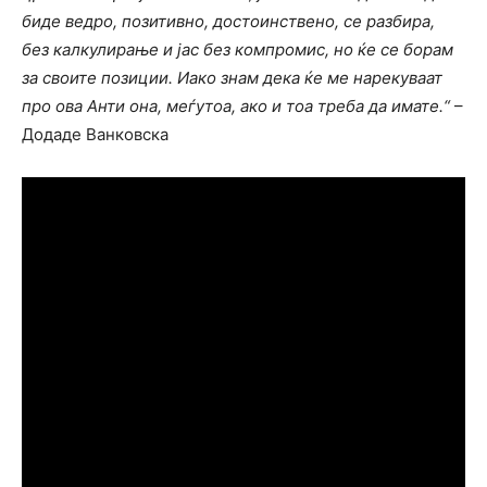
биде ведро, позитивно, достоинствено, се разбира,
без калкулирање и јас без компромис, но ќе се борам
за своите позиции. Иако знам дека ќе ме нарекуваат
про ова Анти она, меѓутоа, ако и тоа треба да имате.“
–
Додаде Ванковска