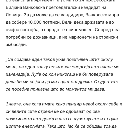
Билјана Ванковска претседателски кандидат на
Левица. За да може да се кандидира, Ванковска мора
да собере 10.000 потписи. Вели дека државата е во
очајна состојба, а народот е осиромашен. Според неа,
потребни се државници, а не марионети на странски
амбасади.
„Се создава еден таков убав позитивен штит околу
мене, на една толку позитивна енергија што вчера ме
изненадија. Луѓе од кои никогаш не би поверувала
дека би ми се јави да ми дадат поддршка. Студентите
се посебна приказна што во моментов ми дава.
Знаете, она кога имате како панцир некој околу себе и
си велите сите стрели ќе се одбиваат од ова
позитивното што доаѓа и што го чувствувате и оттука
црпите енергијата. Така што, јас ќе се обидам тоа да