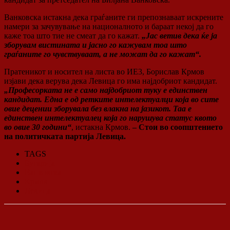
Ванковска истакна дека граѓаните ги препознаваат искрените
намери за зачувување на националното и бараат некој да го
каже тоа што тие не смеат да го кажат.
„Јас ветив дека ќе ја
зборувам вистината и јасно го кажувам тоа што
граѓаните го чувствуваат, а не можат да го кажат“.
Пратеникот и носител на листа во ИЕ3, Борислав Крмов
изјави дека верува дека Левица го има најдобриот кандидат.
„Професорката не е само најдобриот туку е единствен
кандидат. Една е од ретките интелектуалци која во сите
овие децении зборувала без влакна на јазикот. Таа е
единствен интелектуалец која го нарушува статус квото
во овие 30 години“
, истакна Крмов.
– Стои во соопштението
на политичката партија Левица.
TAGS
Бугарија
Ванковска
Крмов
Левица