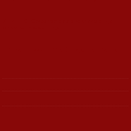
УНИЦЕФ: Секое трето дете во Македонија
живее во сиромаштија
Ленка - Движење за Социјална Правда