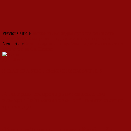
Previous article
Ванковска: Ќе бидам претседател на сите
сиромашни, обесправени и дискриминирани граѓани
Next article
Силна поддршка за враќање на достоинството на
нацијата и во Св. Николе
ДСП Ленка
RELATED ARTICLES
MORE FROM AUTHOR
Кина гради соларен проект од вселенски
размери: “Менхетен проектот” на енергетската
транзиција
Обидот на Трамп да ги подели Русија и Кина