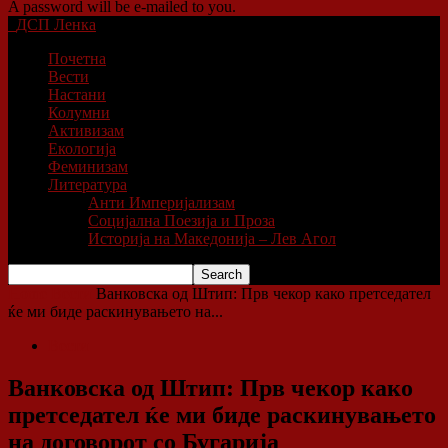
A password will be e-mailed to you.
ДСП Ленка
Почетна
Вести
Настани
Колумни
Активизам
Екологија
Феминизам
Литература
Анти Империјализам
Социјална Поезија и Проза
Историја на Македонија – Лев Агол
Home
Вести
Ванковска од Штип: Прв чекор како претседател
ќе ми биде раскинувањето на...
Вести
Ванковска од Штип: Прв чекор како
претседател ќе ми биде раскинувањето
на договорот со Бугарија