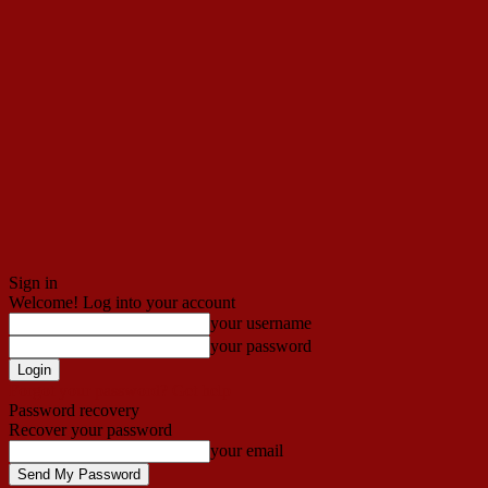
Sign in
Welcome! Log into your account
your username
your password
Forgot your password? Get help
Password recovery
Recover your password
your email