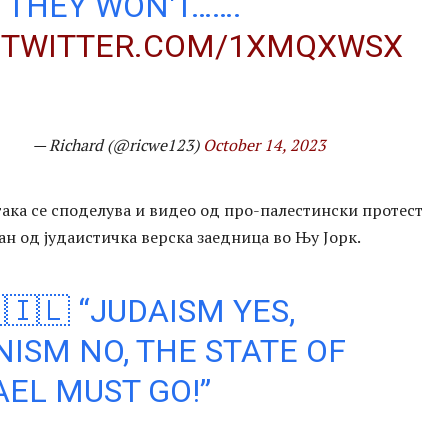
 THEY WON'T…….
.TWITTER.COM/1XMQXWSX
— Richard (@ricwe123)
October 14, 2023
така се споделува и видео од про-палестински протест
н од јудаистичка верска заедница во Њу Јорк.
🇮🇱 “JUDAISM YES,
NISM NO, THE STATE OF
AEL MUST GO!”