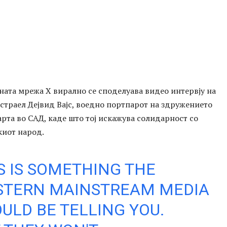
ната мрежа Х вирално се споделуава видео интервју на
страел Дејвид Вајс, воедно портпарот на здружението
рта во САД, каде што тој искажува солидарност со
киот народ.
S IS SOMETHING THE
STERN MAINSTREAM MEDIA
ULD BE TELLING YOU.