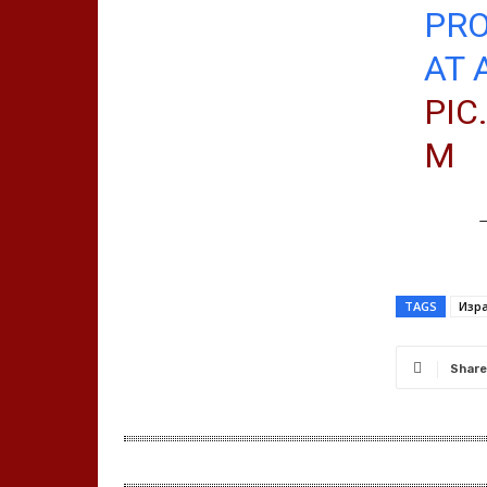
PRO
AT 
PIC
M
—
TAGS
Изр
Share