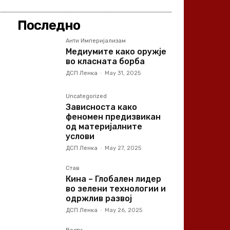
Последно
Анти Империјализам
Медиумите како оружје
во класната борба
ДСП Ленка
-
May 31, 2025
Uncategorized
Зависноста како
феномен предизвикан
од материјалните
услови
ДСП Ленка
-
May 27, 2025
Став
Кина – Глобален лидер
во зелени технологии и
одржлив развој
ДСП Ленка
-
May 26, 2025