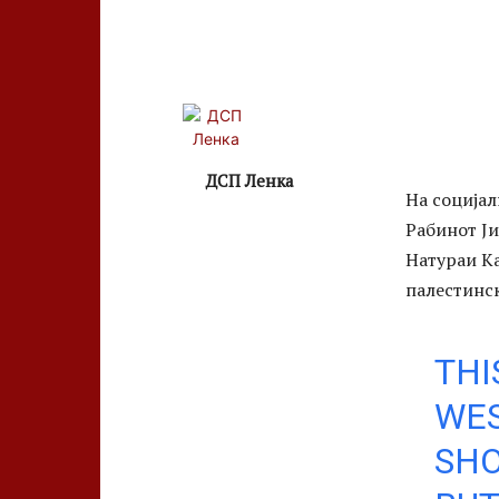
ДСП Ленка
На социјал
Рабинот Ји
Натураи Ка
палестинс
THI
WE
SHO