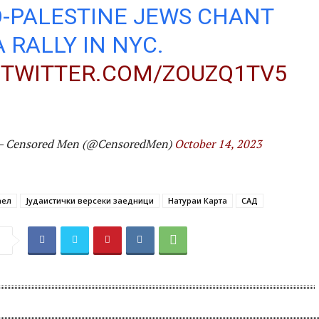
-PALESTINE JEWS CHANT
A RALLY IN NYC.
.TWITTER.COM/ZOUZQ1TV5
 Censored Men (@CensoredMen)
October 14, 2023
аел
Јудаистички версеки заедници
Натураи Карта
САД