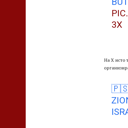
BUT
PIC
3X
На Х исто 
организира
🇵
ZIO
ISR