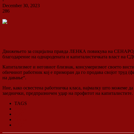
-
December 30, 2023
286
0
Движењето за социјална правда ЛЕНКА повикува на СЕНАРОДЕН
благодарение на однародената и капиталистичката власт на СД
Капитализмот и неговиот близнак, консумеризмот своето висти
обичниот работник кој е приморан да го продава својот труд (
на давање“.
Ние, како освестена работничка класа, најмалку што можеме 
заеднички, предпразничен удар на профитот на капиталистите.
TAGS
Влада
ДУИ
Ленка
СДС