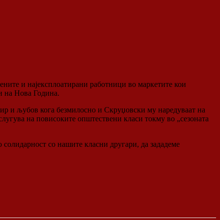
ните и најексплоатирани работници во маркетите кои
чи на Нова Година.
мир и љубов кога безмилосно и Скруџовски му наредуваат на
 слугува на повисоките општествени класи токму во „сезоната
 солидарност со нашите класни другари, да зададеме