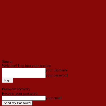
Sign in
Welcome! Log into your account
your username
your password
Forgot your password? Get help
Password recovery
Recover your password
your email