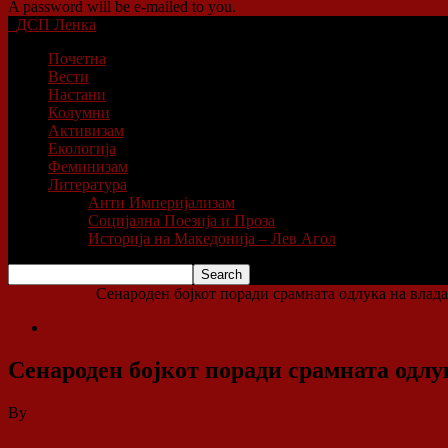
A password will be e-mailed to you.
ДСП Ленка
Почетна
Вести
Настани
Колумни
Активизам
Екологија
Феминизам
Литература
Анти Империјализам
Социјална Поезија и Проза
Историја на Македонија – Лев Агол
Home
Вести
Сенароден бојкот поради срамната одлука на влада
Вести
Сенароден бојкот поради срамната одлук
By
ДСП Ленка