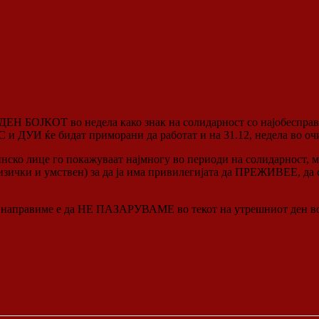
 БОЈКОТ во недела како знак на солидарност со најобесправе
С и ДУИ ќе бидат приморани да работат и на 31.12, недела во о
нско лице го покажуваат најмногу во периоди на солидарност, 
физички и умствен) за да ја има привилегијата да ПРЕЖИВЕЕ, да
да направиме е да НЕ ПАЗАРУВАМЕ во текот на утрешниот ден во