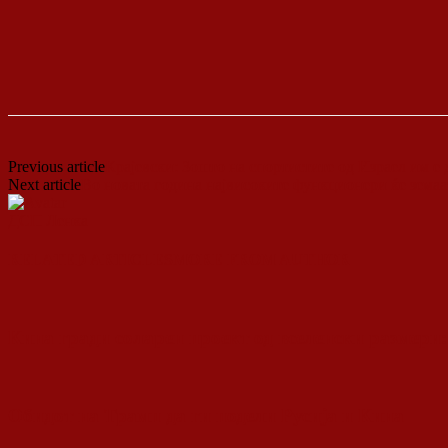
Previous article
Крајевски: Зошто на спортистите од Израел им е 
Next article
Во новата година највисоките функционери ќе земаат
ДСП Ленка
RELATED ARTICLES
MORE FROM AUTHOR
Кина гради соларен проект од вселенски размери:
Обидот на Трамп да ги подели Русија и Кина