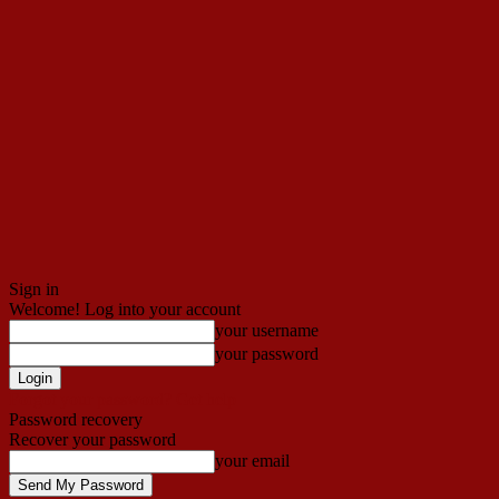
Sign in
Welcome! Log into your account
your username
your password
Forgot your password? Get help
Password recovery
Recover your password
your email