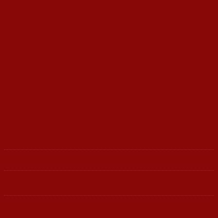
Обидот на Трамп да ги подели Русија и Кина
УНИЦЕФ: Секое трето дете во Македонија
живее во сиромаштија
Ленка - Движење за Социјална Правда