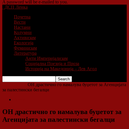
A password will be e-mailed to you.
ДСП Ленка
Почетна
Вести
Настани
Колумни
Активизам
Екологија
Феминизам
Литература
Анти Империјализам
Социјална Поезија и Проза
Историја на Македонија – Лев Агол
Home
Вести
ОН драстично го намалува буџетот за Агенцијата
за палестински бегалци
Вести
ОН драстично го намалува буџетот за
Агенцијата за палестински бегалци