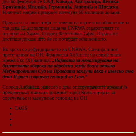
дел во февруари се
САД, Канада, Австралија, Велика
Британија, Италија, Германија, Јапонија и Шведска.
Нивниот збирен придонес изнесува 60 милиони долари.
Одлуката на овие земји се темели на израелско обвинение за
тоа дека 12 одговорни лица на UNRWA соработуваат со
отпорот на Хамас. Според Фајненшал Тајмс, Израел не
доставил докази што ќе го потврдат обвинението.
Во врска со дефундирањето на UNRWA, Специјалниот
претставник на ОН, Франческа Албанесе на социјалната
мрежа Екс (Х) напиша:
„Најавата за ненамирување на
буџетската обврска на одредени земји доаѓа откако
Меѓународниот Суд на Правдата заклучи дека е извесно тоа
дека Израел извршува геноцид во Газа.“
Според Албанесе, извесно е дека опструирачките држави ја
прекршуваат нивната должност пред Конвенцијата за
спречување и казнување геноцид на ОН
TAGS
Обединети Нации
ОН
Палестина