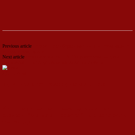
Previous article
Петров: Неолиберализмот ги уништува малите
и средни земјоделци
Next article
Истакнатата анти-НАТО професорка, Билјана
Ванковска е претседателски кандидат на Левица
ДСП Ленка
RELATED ARTICLES
MORE FROM AUTHOR
Кина гради соларен проект од вселенски
размери: “Менхетен проектот” на енергетската
транзиција