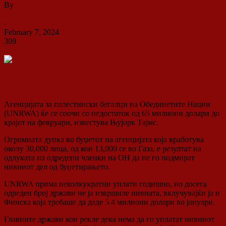
By
ДСП Ленка
-
February 7, 2024
309
0
Агенцијата за палестински бегалци на Обединетите Нации
(UNRWA) ќе се соочи со недостаток од 65 милиони долари до
крајот на февруари, известува Њујорк Тајмс.
Огромната дупка во буџетот на агенцијата која вработува
околу 30,000 лица, од кои 13,000 се во Газа, е резултат на
одлуката на одредени членки на ОН да не го подмират
нивниот дел од буџетирањето.
UNRWA прима неколкукратни уплати годишно, но досега
одреден број држави не ја извршиле нивната, вклучувајќи ја и
Финска која требаше да даде 5.4 милиони долари во јануари.
Главните држави кои рекле дека нема да го уплатат нивниот