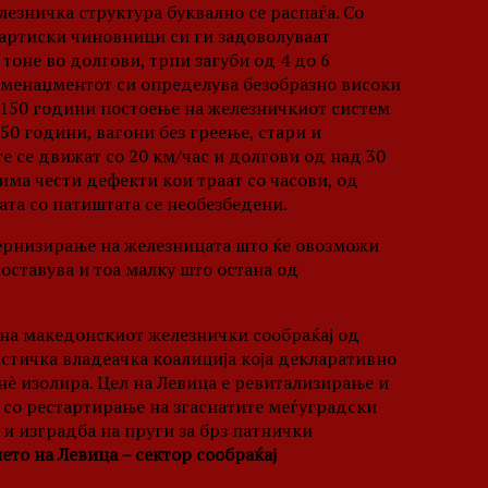
езничка структура буквално се распаѓа. Со
артиски чиновници си ги задоволуваат
оне во долгови, трпи загуби од 4 до 6
 менаџментот си определува безобразно високи
 150 години постоење на железничкиот систем
50 години, вагони без греење, стари и
е се движат со 20 км/час и долгови од над 30
има чести дефекти кои траат со часови, од
њата со патиштата се необезбедени.
ернизирање на железницата што ќе овозможи
оставува и тоа малку што остана од
на македонскиот железнички сообраќај од
стичка владеачка коалиција која декларативно
 нè изолира. Цел на Левица е ревитализирање и
со рестартирање на згаснатите меѓуградски
 и изградба на пруги за брз патнички
ето на Левица – сектор сообраќај