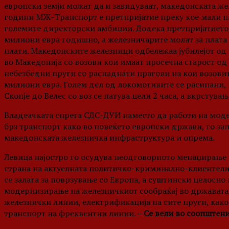
европски земји можат да и завидуваат, македонската жел
години МЖ-Транспорт е претпријатие преку кое мали п
големите директорски амбиции. Додека претпријатието т
милиони евра годишно, а железничарите молат за плата
плати. Македонските железници одбележаа јубилејот од
во Македонија со возови кои имаат просечна старост од 
небезбедни пруги со распаднати прагови на кои возовит
милиони евра. Голем дел од локомотивите се расипани, 
Скопје до Велес со воз се патува цели 2 часа, а вкрстува
Владеачката спрега СДС-ДУИ наместо да работи на мод
брз транспорт како во повеќето европски држави, го зап
македонската железничка инфраструктура и опрема.
Левица најостро го осудува неодговорното менаџирање 
страна на актуелната политичко-криминално-клиентели
се залага за поврзување со Европа, а суштински целосно
модернизирање на железничкиот сообраќај во државата 
железнички линии, електрификација на сите пруги, како
транспорт на фреквентни линии. –
Се вели во соопштени