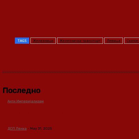
TAGS
Железници
Железнички транспорт
Левица
Скопје
Share
Последно
Анти Империјализам
Медиумите како оружје во класната
борба
ДСП Ленка
-
May 31, 2025