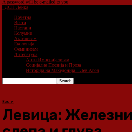
A password will be e-mailed to you.
ДСП Ленка
Почетна
Вести
Настани
Колумни
Активизам
Екологија
Феминизам
Литература
Анти Империјализам
Социјална Поезија и Проза
Историја на Македонија – Лев Агол
Вести
Левица: Железни
слепа и глува