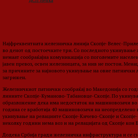
ДСП Ленка
Најфреквентната железничка линија Скопје-Велес-Прилеп
во денот од постоечките три. Со последното укинување
немаат сообраќајна комуникација со поголемите населе
јавен превоз, освен железницата, за нив не постои. Ме
за причините за најновото укинување на
овие патнички 
загрижен.
Железничкиот патнички сообраќај во Македонија со годин
линиите Скопје-Куманово-Табановце-Скопје. По укинув
образложение дека има недостаток на машиновозачи во 
година се вработија 40 машиновозачи на неопределено 
укинување на релациите Скопје-Кичево-Скопје и Скопје-
неколку години нема воз и на релацијата од Скопје кон 
Додека Србија гради железничка инфраструктура и се сн