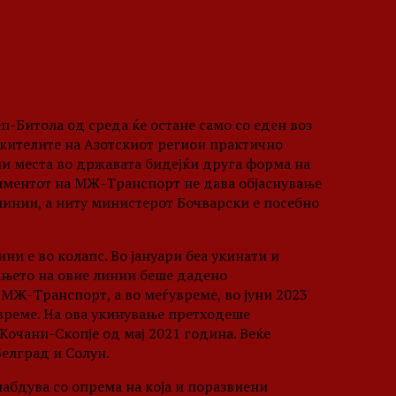
-Битола од среда ќе остане само со еден воз
 жителите на Азотскиот регион практично
ни места во државата бидејќи друга форма на
наџментот на МЖ-Транспорт не дава објаснување
линии, а ниту министерот Бочварски е посебно
и е во колапс. Во јануари беа укинати и
ањето на овие линии беше дадено
МЖ-Транспорт, а во меѓувреме, во јуни 2023
време. На ова укинување претходеше
Кочани-Скопје од мај 2021 година. Веќе
Белград и Солун.
абдува со опрема на која и поразвиени