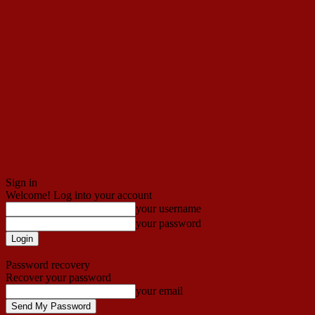
Sign in
Welcome! Log into your account
your username
your password
Forgot your password? Get help
Password recovery
Recover your password
your email