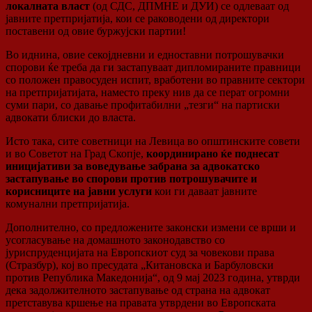
локалната власт
(од СДС, ДПМНЕ и ДУИ) се одлеваат од
јавните претпријатија, кои се раководени од директори
поставени од овие буржујски партии!
Во иднина, овие секојдневни и едноставни потрошувачки
спорови ќе треба да ги застапуваат дипломираните правници
со положен правосуден испит, вработени во правните сектори
на претпријатијата, наместо преку нив да се перат огромни
суми пари, со давање профитабилни „тезги“ на партиски
адвокати блиски до власта.
Исто така, сите советници на Левица во општинските совети
и во Советот на Град Скопје,
координирано ќе поднесат
иницијативи за воведување забрана за адвокатско
застапување во спорови против потрошувачите и
корисниците
на јавни услуги
кои ги даваат јавните
комунални претпријатија.
Дополнително, со предложените законски измени се врши и
усогласување на домашното законодавство со
јуриспруденцијата на Европскиот суд за човекови права
(Стразбур), кој во пресудата „Китановска и Барбуловски
против Република Македонија“, од 9 мај 2023 година, утврди
дека задолжителното застапување од страна на адвокат
претставува кршење на правата утврдени во Европската