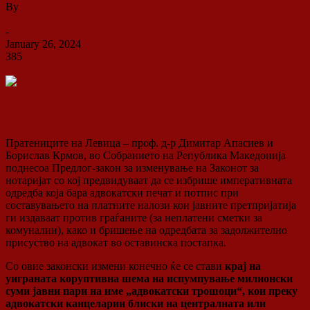
By
ДСП Ленка
-
January 26, 2024
385
0
Пратениците на Левица – проф. д-р Димитар Апасиев и
Борислав Крмов, во Собранието на Република Македонија
поднесоа Предлог-закон за изменување на Законот за
нотаријат со кој предвидуваат да се избрише императивната
одредба која бара адвокатски печат и потпис при
составувањето на платните налози кои јавните претпријатија
ги издаваат против граѓаните (за неплатени сметки за
комуналии), како и бришење на одредбата за
задолжително
присуство на адвокат во оставинска постапка.
Со овие законски измени конечно ќе се стави
крај на
уиграната коруптивна шема на испумпување милионски
суми јавни пари на име „адвокатски трошоци“, кои преку
адвокатски канцеларии блиски на централната или