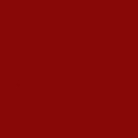
Кина гради соларен проект од вселенски
размери: “Менхетен проектот” на енергетската
транзиција
Обидот на Трамп да ги подели Русија и Кина
УНИЦЕФ: Секое трето дете во Македонија
живее во сиромаштија
Ленка - Движење за Социјална Правда