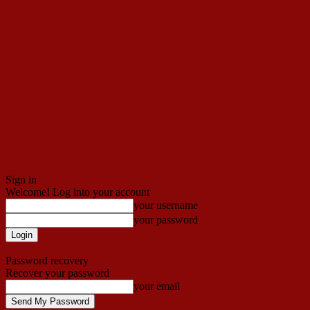
Sign in
Welcome! Log into your account
your username
your password
Forgot your password? Get help
Password recovery
Recover your password
your email