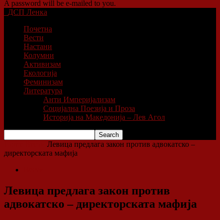
A password will be e-mailed to you.
ДСП Ленка
Почетна
Вести
Настани
Колумни
Активизам
Екологија
Феминизам
Литература
Анти Империјализам
Социјална Поезија и Проза
Историја на Македонија – Лев Агол
Home
Вести
Левица предлага закон против адвокатско –
директорската мафија
Вести
Левица предлага закон против
адвокатско – директорската мафија