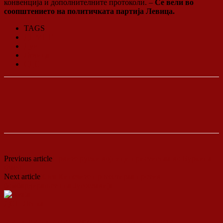
конвенција и дополнителните протоколи. –
Се вели во
соопштението на политичката партија Левица.
TAGS
ДПМНЕ
Дуи
Левица
СДС
Previous article
Првите руски војници пристигнаа во Буркина
Фасо
Next article
Кога Кинезите протестираа против
бомбардирањето на Југославија
ДСП Ленка
RELATED ARTICLES
MORE FROM AUTHOR