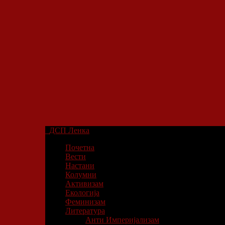
ДСП Ленка
Почетна
Вести
Настани
Колумни
Активизам
Екологија
Феминизам
Литература
Анти Империјализам