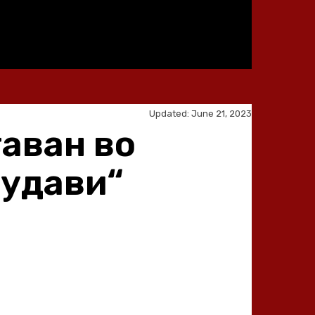
Updated:
June 21, 2023
таван во
„удави“