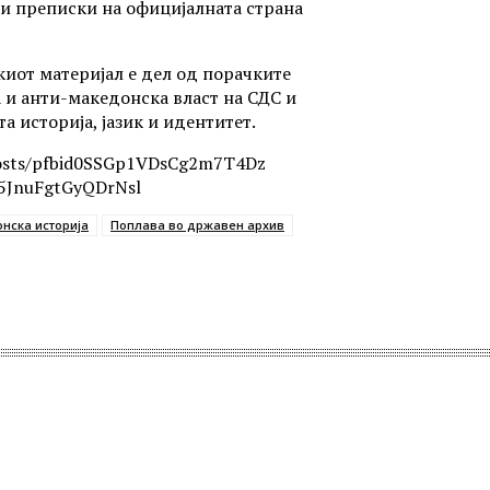
ди преписки на официјалната страна
киот материјал е дел од порачките
 и анти-македонска власт на СДС и
 историја, јазик и идентитет.
/posts/pfbid0SSGp1VDsCg2m7T4Dz
JnuFgtGyQDrNsl
нска историја
Поплава во државен архив