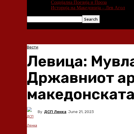
Социјална Поезија и Проза
Историја на Македонија – Лев Агол
Вести
Левица: Мувла
Државниот арх
македонската
By
ДСП Ленка
June 21, 2023