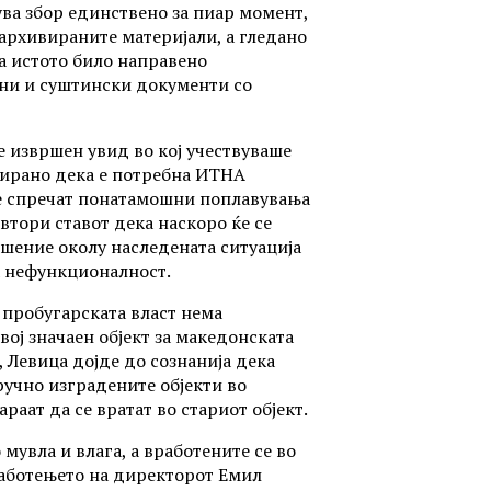
ува збор единствено за пиар момент,
 архивираните материјали, а гледано
а истото било направено
ни и суштински документи со
е извршен увид во кој учествуваше
тирано дека е потребна ИТНА
 се спречат понатамошни поплавувања
овтори ставот дека наскоро ќе се
ешение околу наследената ситуација
а нефункционалност.
 пробугарската власт нема
вој значаен објект за македонската
, Левица дојде до сознанија дека
ручно изградените објекти во
раат да се вратат во стариот објект.
 мувла и влага, а вработените се во
 работењето на директорот Емил