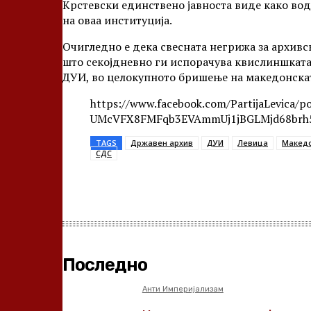
Крстевски единствено јавноста виде како во
на оваа институција.
Очигледно е дека свесната негрижа за архивс
што секојдневно ги испорачува квислиншката
ДУИ, во целокупното бришење на македонската
https://www.facebook.com/PartijaLevica
UMcVFX8FMFqb3EVAmmUj1jBGLMjd68brh5
TAGS
Државен архив
ДУИ
Левица
Македо
СДС
Share
Последно
Анти Империјализам