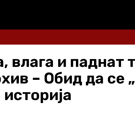
, влага и паднат 
ив – Обид да се 
 историја
Share