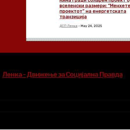
Кина гради соларен проект 
вселенски размери: “Менхет
проектот” на енергетската
транзиција
ДСП Ленка
-
May 24, 2025
Ленка - Движење за Социјална Правда