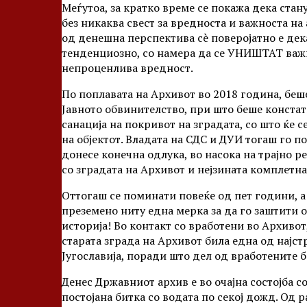
Меѓутоа, за кратко време се покажа дека стан
без никаква свест за вредноста и важноста на
од денешна перспектива сè поверојатно е дек
тенденциозно, со намера да се УНИШТАТ важ
непроценлива вредност.
По поплавата на Архивот во 2018 година, беш
Јавното обвинителство, при што беше конста
санација на покривот на зградата, со што ќе
на објектот. Владата на СДС и ДУИ тогаш го п
донесе конечна одлука, во насока на трајно р
со зградата на Архивот и нејзината комплетн
Оттогаш се поминати повеќе од пет години, а
преземено ниту една мерка за да го заштити о
историја! Во контакт со вработени во Архивот
старата зграда на Архивот била една од најст
Југославија, поради што дел од вработените ба
Денес Државниот архив е во очајна состојба со
постојана битка со водата по секој дожд. Од