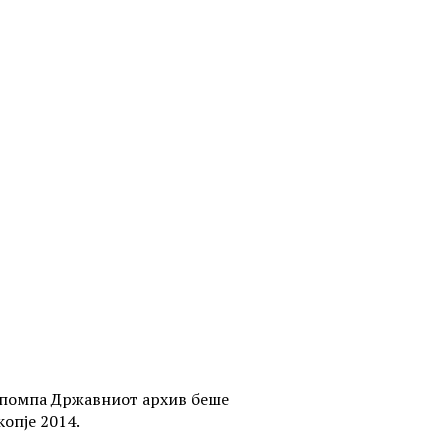
у помпа Државниот архив беше
опје 2014.