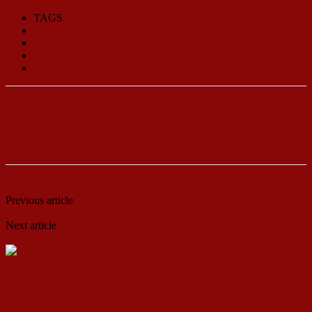
TAGS
ДПМНЕ
левица
Политички Систем
СДС
Previous article
Газдите збогатени за 490 милијарди долари
додека отпуштени се десетици илијади работници
Next article
Дури и новогодишните празници им се одземаат на
работниците
ДСП Ленка
RELATED ARTICLES
MORE FROM AUTHOR