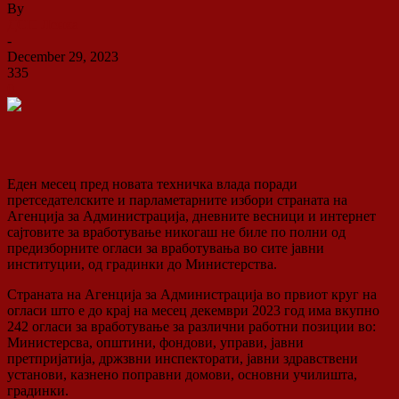
By
ДСП Ленка
-
December 29, 2023
335
0
Еден месец пред новата техничка влада поради
претседателските и парламетарните избори страната на
Агенција за Администрација, дневните весници и интернет
сајтовите за вработување никогаш не биле по полни од
предизборните огласи за вработувања во сите јавни
институции, од градинки до Министерства.
Страната на Агенција за Администрација во првиот круг на
огласи што е до крај на месец декември 2023 год има вкупно
242 огласи за вработување за различни работни позиции во:
Министерсва, општини, фондови, управи, јавни
претпријатија, држзвни инспекторати, јавни здравствени
установи, казнено поправни домови, основни училишта,
градинки.