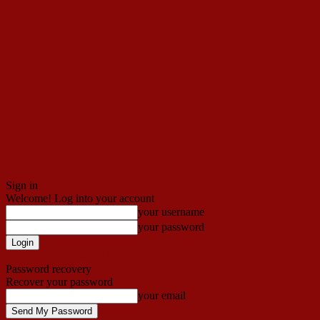
Sign in
Welcome! Log into your account
your username
your password
Forgot your password? Get help
Password recovery
Recover your password
your email