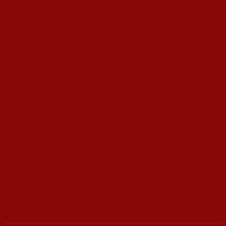
Кина гради соларен проект од вселенски
размери: “Менхетен проектот” на енергетската
транзиција
Обидот на Трамп да ги подели Русија и Кина
УНИЦЕФ: Секое трето дете во Македонија
живее во сиромаштија
Ленка - Движење за Социјална Правда