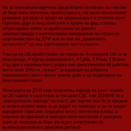
Но за трагедијата наречена предизборно купување на гласови
да биде уште поголема, вработувањата, согласно нелегалниот
рамковен договор се вршат по националност и етнички клуч.
Односно дури и овој нелегален и крајно не фер, етничко
сегрегирачни начин за вработување во јавната
администрација е континуирано прекршуван од страна на
сецесионистите од ДУИ кои во име на „правичната
застапеност“ ги има партизирано институциите
Така да од 242 вработувања на страна на Агенцијата 140 се за
Македонци, 9 турска националност, 4 Срби, 5 Роми, 3 Власи,
3 од друга националност додека пак преостанатите 86 работни
места (или 35%) се „чуваат“ за кандидат од албанска
националност,што е многу повеќе дури и од податоците на
фингираниот попис.
Позицијата на ДУИ како политичка партија на власт повеќе
од 20 години и одлучувач за тоа дали СДС или ДПМНЕ ќе е
„македонската партија“ на власт, две партии кои би ја продале
и својата родена мајка за да дојдат на позиција за да ги крадат
народните пари има создадена многу неповолна клима за
соживот во државата и македонското население е доведено
дури до позиција да бара доследно почитување на
колонијалистичкиот рамковен договор.