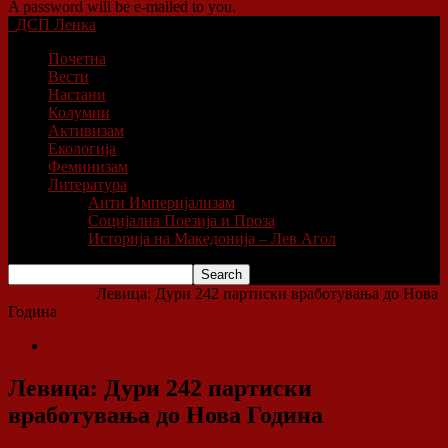
A password will be e-mailed to you.
ДСП Ленка
Почетна
Вести
Настани
Колумни
Активизам
Екологија
Феминизам
Литература
Анти Империјализам
Социјална Поезија и Проза
Историја на Македонија – Лев Агол
Home
Вести
Левица: Дури 242 партиски вработувања до Нова
Година
Вести
Левица: Дури 242 партиски
вработувања до Нова Година