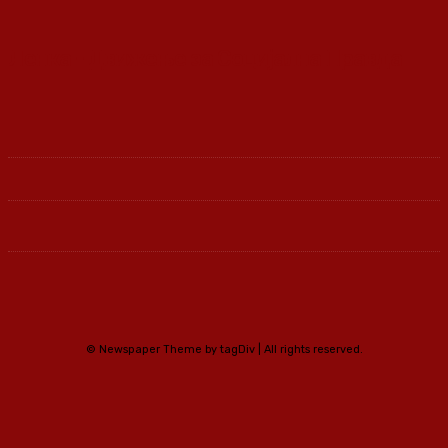
Ленка - Движење за Социјална Правда
© Newspaper Theme by tagDiv | All rights reserved.