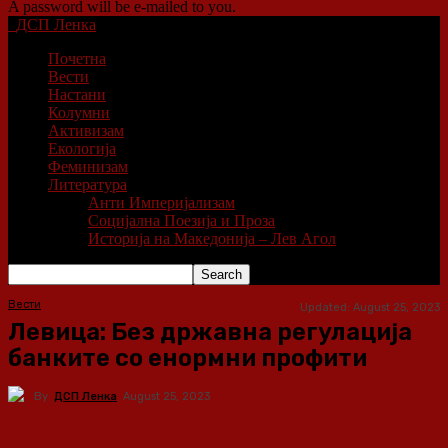
A password will be e-mailed to you.
ДСП Ленка
Почетна
Вести
Настани
Колумни
Активизам
Екологија
Феминизам
Литература
Анти Империјализам
Социјална Поезија и Проза
Историја на Македонија – Лев Агол
Вести
Updated:
August 25, 2023
Левица: Без државна регулација
банките со енормни профити
By
ДСП Ленка
August 25, 2023