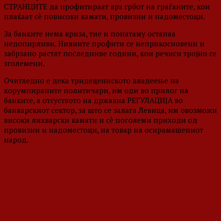
СТРАНЦИТЕ да профитираат врз грбот на граѓаните, кои
плаќаат сè повисоки камати, провизии и надоместоци.
За банките нема криза, тие и понатаму останаа
недопирливи. Нивните профити се неприкосновени и
забрзано растат последниве години, кои речиси тројно се
зголемени.
Очигледно е дека тридецениското владеење на
корумпираните политичари, им оди во прилог на
банките, а отсуството на државна РЕГУЛАЦИЈА во
банкарскиот сектор, за што се залага Левица, им овозможи
високи лихварски камати и сè поголеми приходи од
провизии и надоместоци, на товар на осирамашениот
народ.