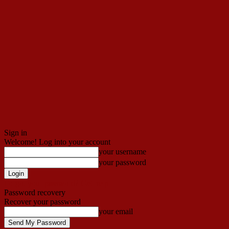
Sign in
Welcome! Log into your account
your username
your password
Forgot your password? Get help
Password recovery
Recover your password
your email