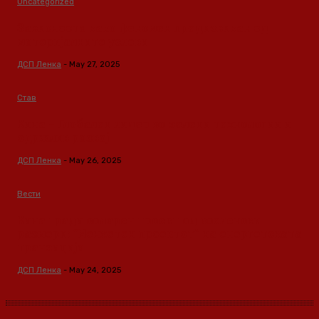
Uncategorized
Зависноста како феномен предизвикан од
материјалните услови
ДСП Ленка
-
May 27, 2025
Став
Кина – Глобален лидер во зелени технологии и
одржлив развој
ДСП Ленка
-
May 26, 2025
Вести
Кина гради соларен проект од вселенски
размери: “Менхетен проектот” на енергетската
транзиција
ДСП Ленка
-
May 24, 2025