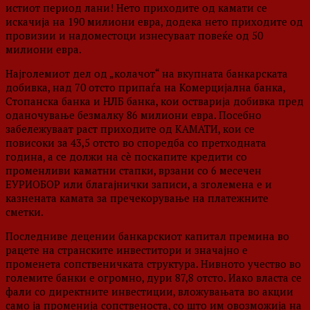
истиот период лани! Нето приходите од камати се
искачија на 190 милиони евра, додека нето приходите од
провизии и надоместоци изнесуваат повеќе од 50
милиони евра.
Најголемиот дел од „колачот“ на вкупната банкарската
добивка, над 70 отсто припаѓа на Комерцијална банка,
Стопанска банка и НЛБ банка, кои остварија добивка пред
оданочување безмалку 86 милиони евра. Посебно
забележуваат раст приходите од КАМАТИ, кои се
повисоки за 43,5 отсто во споредба со претходната
година, а се должи на сè поскапите кредити со
променливи каматни стапки, врзани со 6 месечен
ЕУРИОБОР или благајнички записи, а зголемена е и
казнената камата за пречекорување на платежните
сметки.
Последниве децении банкарскиот капитал премина во
рацете на странските инвеститори и значајно е
променета сопственичката структура. Нивното учество во
големите банки е огромно, дури 87,8 отсто. Иако власта се
фали со директните инвестиции, вложувањата во акции
само ја променија сопственоста, со што им овозможија на