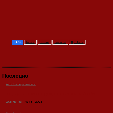
TAGS
Банки
Левица
Лихвари
Профити
Последно
Анти Империјализам
Медиумите како оружје во класната борба
ДСП Ленка
-
May 31, 2025