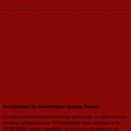
Соопштение на политичката партија Левица
И покрај забавениот економски раст, само за шест месеци,
банките остварија над 120 милиони евра добивка и ги
ЗГОЛЕМИЈА своите профити за 35 отсто, споредено со