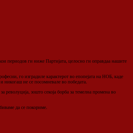
 кои периодов ги ниже Партијата, целосно ги оправдаа нашите
офесии, го изградиле карактерот во епопејата на НОБ, каде
 и никогаш не се посомневале во победата.
за револуција, зошто секоја борба за темелна промена во
биваме да се покориме.