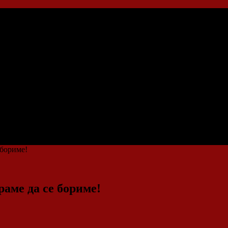
 бориме!
раме да се бориме!