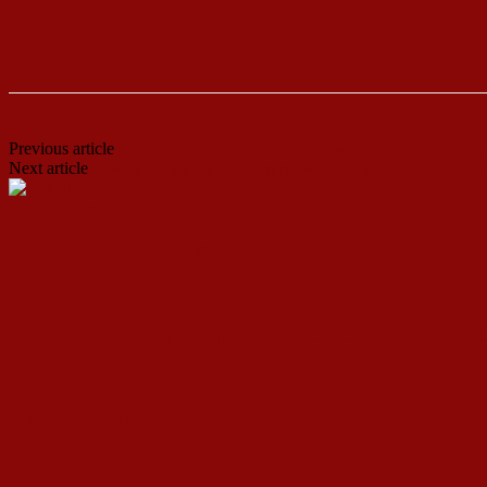
Previous article
Бугарија урива споменик посветен на Црвената а
Next article
Црвена Младина: Победата на Софија во С.Д Пелагон
ДСП Ленка
RELATED ARTICLES
MORE FROM AUTHOR
Кина гради соларен проект од вселенски размери:
Обидот на Трамп да ги подели Русија и Кина