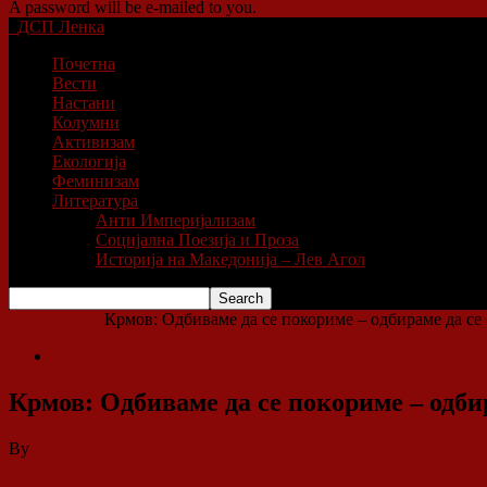
A password will be e-mailed to you.
ДСП Ленка
Почетна
Вести
Настани
Колумни
Активизам
Екологија
Феминизам
Литература
Анти Империјализам
Социјална Поезија и Проза
Историја на Македонија – Лев Агол
Home
Вести
Крмов: Одбиваме да се покориме – одбираме да се
Вести
Крмов: Одбиваме да се покориме – одби
By
ДСП Ленка