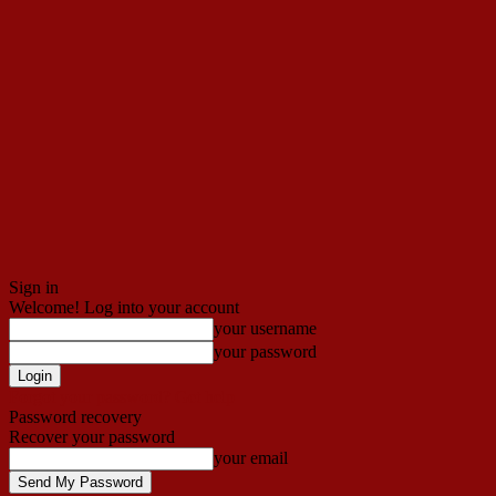
Sign in
Welcome! Log into your account
your username
your password
Forgot your password? Get help
Password recovery
Recover your password
your email