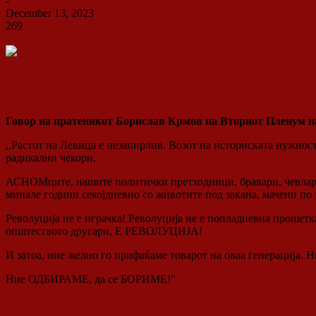
-
December 13, 2023
269
0
Говор на
пратеникот Борислав Крмов на Вториот Пленум н
,,Растот на Левица е незапирлив. Возот на историската нужнос
радикални чекори.
АСНОМците, нашите политички претходници, бравари, чевлари, 
минале години секојдневно со животите под закана, мачени по 
Револуција не е играчка! Револуција не е попладневна прошетк
општеството другари, Е РЕВОЛУЦИЈА!
И затоа, ние желно го прифаќаме товарот на оваа генерација. 
Ние ОДБИРАМЕ, да се БОРИМЕ!”