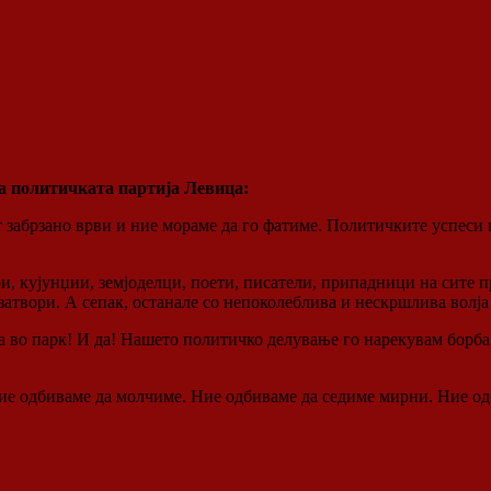
а политичката партија Левица:
т забрзано врви и ние мораме да го фатиме. Политичките успеси
кујунџии, земјоделци, поети, писатели, припадници на сите пр
затвори. А сепак, останале со непоколеблива и нескршлива волја
а во парк! И да! Нашето политичко делување го нарекувам борба 
Ние одбиваме да молчиме. Ние одбиваме да седиме мирни. Ние од