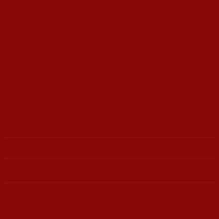
Обидот на Трамп да ги подели Русија и Кина
УНИЦЕФ: Секое трето дете во Македонија
живее во сиромаштија
Ленка - Движење за Социјална Правда