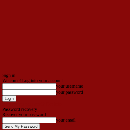
Sign in
Welcome! Log into your account
your username
your password
Forgot your password? Get help
Password recovery
Recover your password
your email