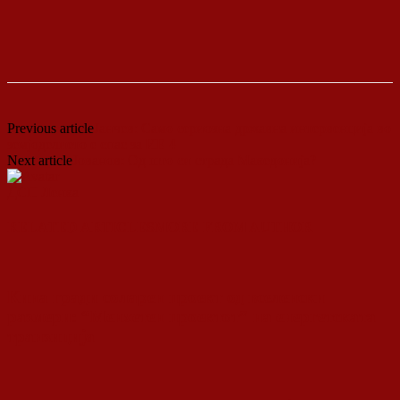
Previous article
Јанчев: Само сериозна државна интервенција во
земјоделието е спас за ИЕ 4
Next article
Јованов: Од што си страда Македонија?
ДСП Ленка
RELATED ARTICLES
MORE FROM AUTHOR
Кина гради соларен проект од вселенски
размери: “Менхетен проектот” на енергетската
транзиција