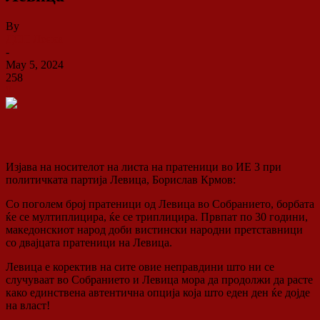
By
ДСП Ленка
-
May 5, 2024
258
0
Изјава на носителот на листа на пратеници во ИЕ 3 при
политичката партија Левица, Борислав Крмов:
Со поголем број пратеници од Левица во Собранието, борбата
ќе се мултиплицира, ќе се триплицира. Првпат по 30 години,
македонскиот народ доби вистински народни претставници
со двајцата пратеници на Левица.
Левица е коректив на сите овие неправдини што ни се
случуваат во Собранието и Левица мора да продолжи да расте
како единствена автентична опција која што еден ден ќе дојде
на власт!