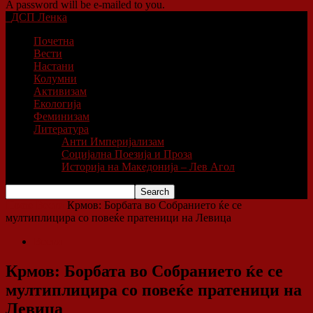
A password will be e-mailed to you.
ДСП Ленка
Почетна
Вести
Настани
Колумни
Активизам
Екологија
Феминизам
Литература
Анти Империјализам
Социјална Поезија и Проза
Историја на Македонија – Лев Агол
Home
Вести
Крмов: Борбата во Собранието ќе се
мултиплицира со повеќе пратеници на Левица
Вести
Крмов: Борбата во Собранието ќе се
мултиплицира со повеќе пратеници на
Левица