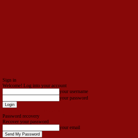
Sign in
Welcome! Log into your account
your username
your password
Forgot your password? Get help
Password recovery
Recover your password
your email