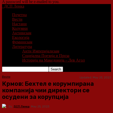
A password will be e-mailed to you.
ДСП Ленка
Почетна
Вести
Настани
Колумни
Активизам
Екологија
Феминизам
Литература
Анти Империјализам
Социјална Поезија и Проза
Историја на Македонија – Лев Агол
Вести
Updated:
May 25, 2023
Крмов: Бехтел е корумпирана
компанија чии директори се
осудени за корупција
By
ДСП Ленка
May 25, 2023