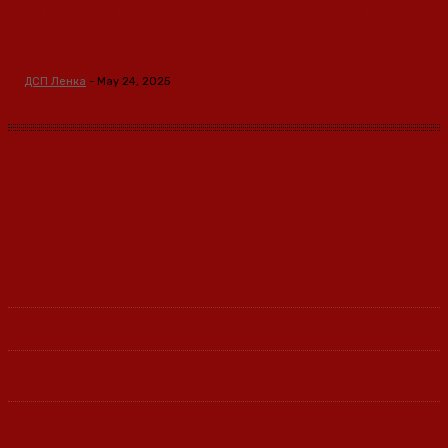
Кина гради соларен проект од вселенски
размери: “Менхетен проектот” на енергетската
транзиција
ДСП Ленка
-
May 24, 2025
Ленка - Движење за Социјална Правда