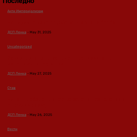
Последно
Анти Империјализам
Медиумите како оружје во класната борба
ДСП Ленка
-
May 31, 2025
Uncategorized
Зависноста како феномен предизвикан од
материјалните услови
ДСП Ленка
-
May 27, 2025
Став
Кина – Глобален лидер во зелени технологии и
одржлив развој
ДСП Ленка
-
May 26, 2025
Вести