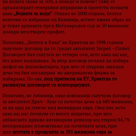
на водата скока за 50%, а некаде и повеќе! Таму се
организираат генерални штрајкови и протести познати
како
„Војната за вода”
. Откако во 2000 година, Бехтел
конечно се избркани од Боливија, истите имале образ да
ја тужат државата пред Меѓународен суд за 50 милиони
долари неостварен профит.
Понатаму, „Бехтел и Енка” во Хрватска во 1998 година
склучиле договор да го градат автопатот Загреб – Сплит.
Договорот бил склучен во четири очи, исто како кај нас,
без јавно наддавање. За втор договор почнал да лобира
шефот на дипломатијата, при што се открива скандал
дека тој бил ангажиран во американска фирма за
лобирање. По ова,
под притисок на ЕУ, Хрватска го
раскинува договорот со конзорциумот.
Понатаму, во Албанија, оваа компанија склучува договор
за автопатот Драч – Кукс со почетна цена од 680 милиони,
за на крај да стигне над милијарда евра. Овој пат, исто
како кај нас почнува со многу доцнење, при што
албанската држава ангажирала ревизор кој открил 84,7%
неоправдано зголемување од почетната цена, при
што
штетата е проценета за 385 милиони евра за