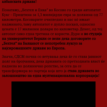
албанската држава!
Понатаму, „Бехтел и Енка” во Косово го гради автопатот
Кукс – Приштина за 1,3 милијарди евра за должина од 77
километри. Косоварите очигледно и нас нѐ имаат
надминато, таму автопатот е дупло поскап, односно
цената е 17 милиони долари по километар. Денес, од тој
автопат само една третина се користи. Дури и
во студија
на универзитетот Беркли се вели дека договорите со
„Бехтел” на Балканот се непотребен луксуз за
најсиромашните држави во Европа.
Значи, СДСМ почна со ветувања дека ќе го става јавниот
долг на бројчаник, дека државата со претходната власт ќе
паднела во должничко ропство, за сега да се
трансформира во партија која што ја
става државата во
залошништво на една мултинационална корпорација!