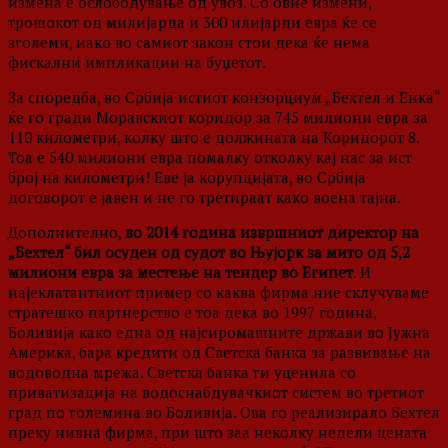
измена е ослободување од увоз. Со овие измени,
трошокот од милијарда и 300 илијарди евра ќе се
зголеми, иако во самиот закон стои дека ќе нема
фискални импликации на буџетот.
За споредба, во Србија истиот конзорциум „Бехтел и Енка“
ќе го гради Моравскиот коридор за 745 милиони евра за
110 километри, колку што е должината на Коридорот 8.
Тоа е 540 милиони евра помалку отколку кај нас за ист
број на километри! Еве ја корупцијата, во Србија
договорот е јавен и не го третираат како воена тајна.
Дополнително,
во 2014 година извршниот директор на
„Бехтел“ бил осуден од судот во Њујорк за мито од 5,2
милиони евра за местење на тендер во Египет
. И
најеклатантниот пример со каква фирма ние склучуваме
стратешко партнерство е тоа дека во 1997 година,
Боливија како една од најсиромашните држави во Јужна
Америка, бара кредити од Светска банка за развивање на
водоводна мрежа. Светска банка ги уценила со
приватизација на водоснабдувачкиот систем во третиот
град по големина во Боливија. Ова го реализирало Бехтел
преку нивна фирма, при што заа неколку недели цената