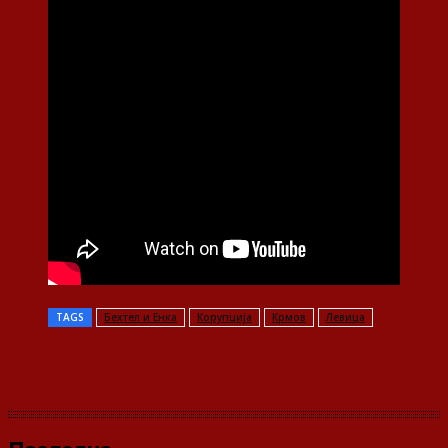
TAGS
Бехтел и Енка
Корупција
Крмов
Левица