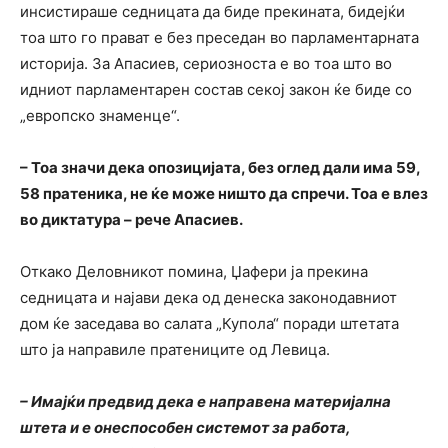
инсистираше седницата да биде прекината, бидејќи
тоа што го прават е без преседан во парламентарната
историја. За Апасиев, сериозноста е во тоа што во
идниот парламентарен состав секој закон ќе биде со
„европско знаменце“.
– Тоа значи дека опозицијата, без оглед дали има 59,
58 пратеника, не ќе може ништо да спречи. Тоа е влез
во диктатура – рече Апасиев.
Откако Деловникот помина, Џафери ја прекина
седницата и најави дека од денеска законодавниот
дом ќе заседава во салата „Купола“ поради штетата
што ја направиле пратениците од Левица.
– Имајќи предвид дека е направена материјална
штета и е онеспособен системот за работа,