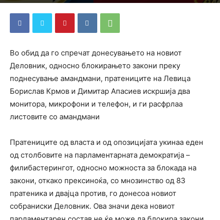
By
ДСП Ленка
-
November 21, 2023
401
0
Во обид да го спречат донесувањето на новиот
Деловник, односно блокирањето закони преку
поднесување амандмани, пратениците на Левица
Борислав Крмов и Димитар Апасиев искршија два
монитора, микрофони и телефон, и ги расфрлаа
листовите со амандмани
Пратениците од власта и од опозицијата укинаа еден
од столбовите на парламентарната демократија –
филибастерингот, односно можноста за блокада на
закони, откако прексиноќа, со мнозинство од 83
пратеника и двајца против, го донесоа новиот
собраниски Деловник. Ова значи дека новиот
парламентарен состав не ќе може да блокира закони,