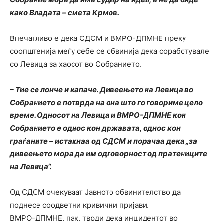
како Владата – смета Крмов.
Впечатливо е дека СДСМ и ВМРО-ДПМНЕ преку
соопштенија меѓу себе се обвинија дека соработувале
со Левица за хаосот во Собранието.
– Тие се лонче и капаче. Дивеењето на Левица во
Собранието е потврда на она што го говориме цело
време. Односот на Левица и ВМРО-ДПМНЕ кон
Собранието е однос кон државата, однос кон
граѓаните – истакнаа од СДСМ и порачаа дека „за
дивеењето мора да им одговорност од пратениците
на Левица“.
Од СДСМ очекуваат Јавното обвинителство да
поднесе соодветни кривични пријави.
ВМРО-ДПМНЕ, пак, тврди дека инцидентот во