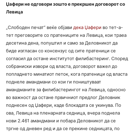
Џафери не одговори зошто е прекршен договорот со
Левица
„Слободен печат“ веќе објави
дека Џафери
во тет-а-
тет преговорите со пратениците на Левица, кои траеа
десетина дена, попуштил и само за Деловникот да
биде изгласан со консензус од сите пратеници се
согласил да остане институтот филибастеринг. Според
собраниски извори од власта, договорот важел до
попладнето минатиот петок, кога пратеници од власта
поднеле амандмани со кои ги поништуваат
амандманите за филибастерингот на Левица, односно
во важност да остане првичниот предлог Деловник
поднесен од Џафери, каде блокадата се укинува. По
ова, Левица на пленарната седница, вчера поднела
нови 2.461 амандмани и побара Деловникот да се
тргне од дневен ред и да се прекине седницата, по