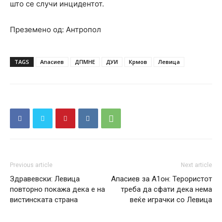
што се случи инцидентот.
Преземено од: Антропол
TAGS
Апасиев
ДПМНЕ
ДУИ
Крмов
Левица
Previous article
Next article
Здравевски: Левица
Апасиев за А1он: Терористот
повторно покажа дека е на
треба да сфати дека нема
вистинската страна
веќе играчки со Левица