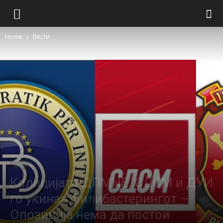
Home
Вести
Вести
Колицијата ДПМНЕ, СДСМ и ДУИ
го укинаа филибастерингот –
Опозиција нема да постои