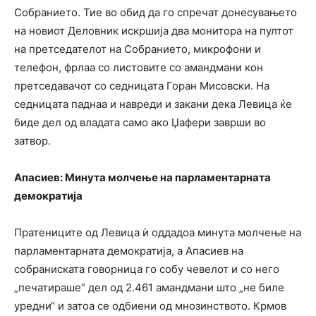
Собранието. Тие во обид да го спречат донесувањето
на новиот Деловник искршија два монитора на пултот
на претседателот на Собранието, микрофони и
телефон, фрлаа со листовите со амандмани кон
претседавачот со седницата Горан Мисовски. На
седницата паднаа и навреди и закани дека Левица ќе
биде дел од владата само ако Џафери заврши во
затвор.
Апасиев: Минута молчење на парламентарната
демократија
Пратениците од Левица ѝ оддадоа минута молчење на
парламентарната демократија, а Апасиев на
собраниската говорница го собу чевелот и со него
„печатираше“ дел од 2.461 амандмани што „не биле
уредни“ и затоа се одбиени од мнозинството. Крмов