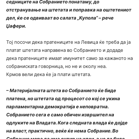
седниците на Собранието понатаму, до
отстранување на штетата и поправка на оштетениот
дел, ќе се одвиваат во салата „Купола“ – рече
Џафери.
Тој посочи дека пратениците на Левица ќе треба да ја
платат штетата направена во Собранието и додаде
дека пратениците имаат имунитет само за кажаното на
собраниската говорница, но не и околу неа.
Крмов вели дека ќе ја плати штетата.
– Материјалната штета во Собранието ќе биде
платена, но штетата од процесот со кој се укина
парламентарна демократија е неповратна.
Собранието сега е само обичен извршител на
одлуките на Владата. Кога следната влада ќе дојде
на власт, практично, веќе ќе нема Собрание. Во
Собрание мора да има судир на идеи, а не да биде