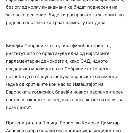
без оглед колку амандмани ќе бидат поднесени на
законско решение, бидејќи расправата за законите во
редовна постапка ќе траат најмногу пет дена.
Бидејќи Собранието го укина филибастерингот,
институт што го практикува една од најстарите
парламентарни демократии, како САД, идното
владејачко мнозинство во Собранието ќе нема
потреба да го злоупотребува европското знаменце
(една од критиките кон нас во Извештајот на
Европската комисија), бидејќи новиот парламентарен
состав и законите во редовна постапка ќе ги носи „на
брза лента“.
Пратениците на Левица Борислав Крмов и Димитар
Апасиев вчера поради ова предизвикаа инцидент во