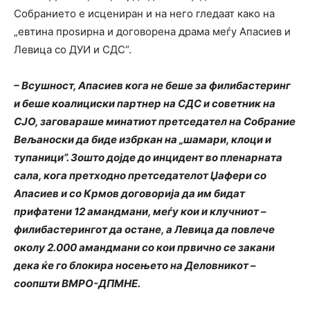
Собранието е исцениран и на него гледаат како на
„евтина проѕирна и договорена драма меѓу Апасиев и
Левица со ДУИ и СДС“.
– Всушност, Апасиев кога не беше за филибастеринг
и беше коалициски партнер на СДС и советник на
СЈО, заговараше минатиот претседател на Собрание
Вељаноски да биде избркан на „шамари, клоци и
тупаници”. Зошто дојде до инцидент во пленарната
сала, кога претходно претседателот Џафери со
Апасиев и со Крмов договорија да им бидат
прифатени 12 амандмани, меѓу кои и клучниот –
филибастерингот да остане, а Левица да повлече
околу 2.000 амандмани со кои првично се закани
дека ќе го блокира носењето на Деловникот –
соопшти ВМРО-ДПМНЕ.