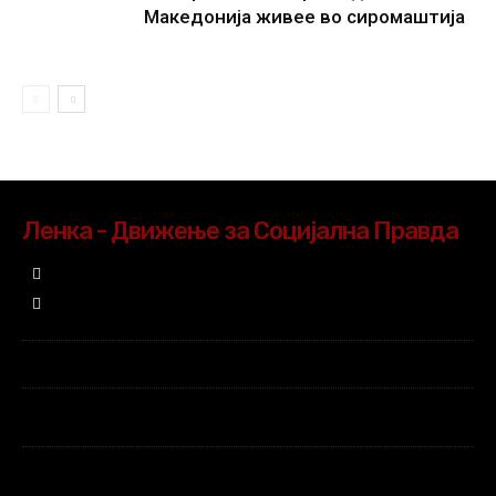
Македонија живее во сиромаштија
Ленка - Движење за Социјална Правда