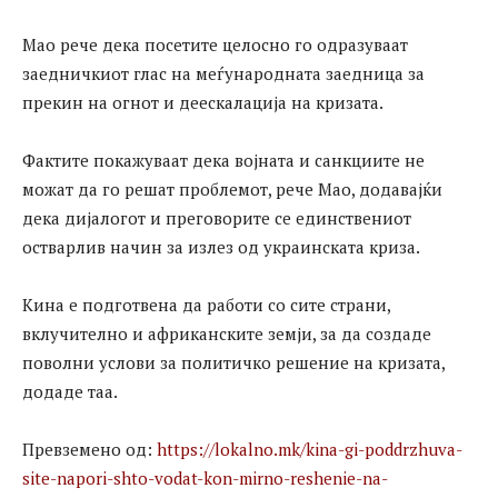
Мао рече дека посетите целосно го одразуваат
заедничкиот глас на меѓународната заедница за
прекин на огнот и деескалација на кризата.
Фактите покажуваат дека војната и санкциите не
можат да го решат проблемот, рече Мао, додавајќи
дека дијалогот и преговорите се единствениот
остварлив начин за излез од украинската криза.
Кина е подготвена да работи со сите страни,
вклучително и африканските земји, за да создаде
поволни услови за политичко решение на кризата,
додаде таа.
Превземено од:
https://lokalno.mk/kina-gi-poddrzhuva-
site-napori-shto-vodat-kon-mirno-reshenie-na-