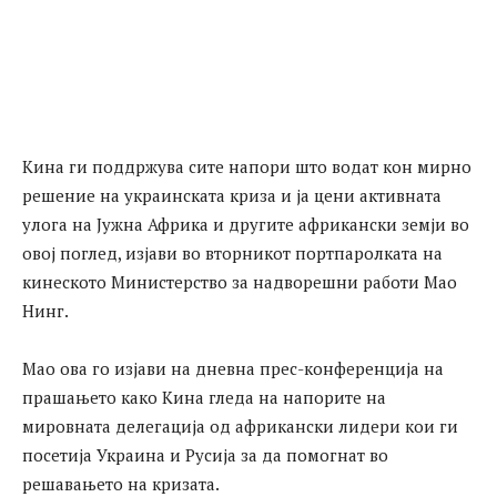
Кина ги поддржува сите напори што водат кон мирно
решение на украинската криза и ја цени активната
улога на Јужна Африка и другите африкански земји во
овој поглед, изјави во вторникот портпаролката на
кинеското Министерство за надворешни работи Мао
Нинг.
Мао ова го изјави на дневна прес-конференција на
прашањето како Кина гледа на напорите на
мировната делегација од африкански лидери кои ги
посетија Украина и Русија за да помогнат во
решавањето на кризата.