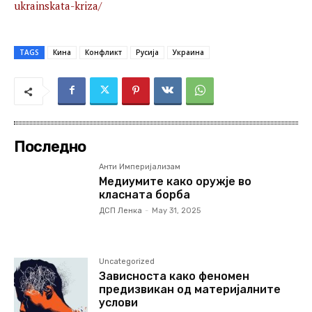
ukrainskata-kriza/
TAGS
Кина
Конфликт
Русија
Украина
Последно
Анти Империјализам
Медиумите како оружје во
класната борба
ДСП Ленка
-
May 31, 2025
Uncategorized
Зависноста како феномен
предизвикан од материјалните
услови