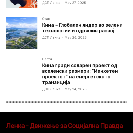
ДСП Ленка
-
May 27, 2025
Став
Кина – Глобален лидер во зелени
технологии и одржлив развој
ДСП Ленка
-
May 26, 2025
Вести
Кина гради соларен проект од
вселенски размери: “Менхетен
проектот” на енергетската
транзиција
ДСП Ленка
-
May 24, 2025
Ленка - Движење за Социјална Правда