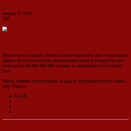
ДСП Ленка
-
January 8, 2024
208
0
Израелското издание Yediot Ahronot наведува дека израелската
армија не ги постигнала своите воени цели и покрај тоа што
потрошила 60.000.000.000 долари за операцијата во Појасот
Газа.
Малку порано истата изјава ја даде и претседателот на Хамас,
Абу Убаида.
TAGS
Газа
Израел
Палестина