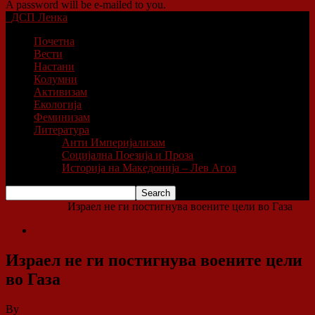
A password will be e-mailed to you.
ДСП Ленка
Почетна
Вести
Настани
Колумни
Активизам
Екологија
Феминизам
Литература
Анти Империјализам
Социјална Поезија и Проза
Историја на Македонија – Лев Агол
Home
Вести
Израел не ги постигнува воените цели во Газа
Вести
Израел не ги постигнува воените цели
во Газа
By