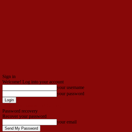
Sign in
Welcome! Log into your account
your username
your password
Forgot your password? Get help
Password recovery
Recover your password
your email