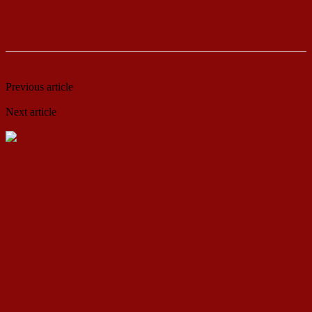
Previous article
Западот или „другата“ страна – кому да
веруваме?
Next article
Синдикатите најавуваат огромен штрајк во
Германија на 8 јануари
ДСП Ленка
RELATED ARTICLES
MORE FROM AUTHOR
Кина гради соларен проект од вселенски
размери: “Менхетен проектот” на енергетската
транзиција