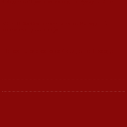
Обидот на Трамп да ги подели Русија и Кина
УНИЦЕФ: Секое трето дете во Македонија
живее во сиромаштија
Ленка - Движење за Социјална Правда