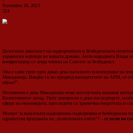
-
November 26, 2023
324
0
Целосната зависност на надворешната и безбедносната политик
украински војници во нашата држава. Анти-народната Влада н
конфротација со земја членка на Советот за безбедност.
Ова е само уште еден доказ дека насилното вовлекување на зем
Македонија. Имајќи ги во предвид капацитетите на АРМ, се отв
обука?“.
Несомнено е дека Македонија нема апсолутната никаков интерес
Колективниот запад. Уште поизвесно е дека последиците, особе
сфери на економијата, проследени со хронична енергетска и со
Молкот за вазалската надворешна надворешна и безбедносна п
одработува врхушката на „политичката елита“? –
се вели во с