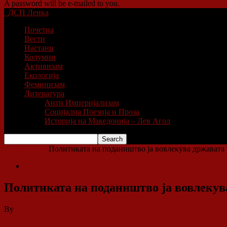
A password will be e-mailed to you.
ДСП Ленка
Почетна
Вести
Настани
Колумни
Активизам
Екологија
Феминизам
Литература
Анти Империјализам
Социјална Поезија и Проза
Историја на Македонија – Лев Агол
Home
Вести
Политиката на подаништво ја вовлекува државата 
Вести
Политиката на подаништво ја вовлекува
By
ДСП Ленка