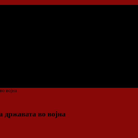
во војна
 државата во војна