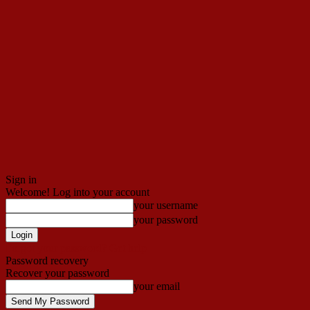
Sign in
Welcome! Log into your account
your username
your password
Forgot your password? Get help
Password recovery
Recover your password
your email