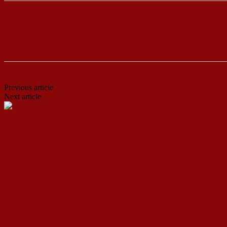
Previous article
Работниците во ЈП Водовод и канализација остан
Next article
Репродукцијата, глобализацијата и новата војна про
ДСП Ленка
RELATED ARTICLES
MORE FROM AUTHOR
Кина гради соларен проект од вселенски размери:
Обидот на Трамп да ги подели Русија и Кина