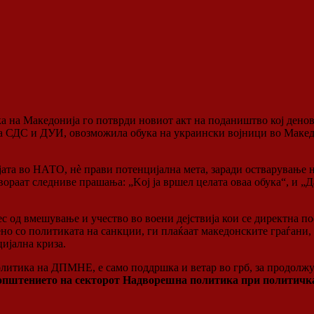
а на Македонија го потврди новиот акт на
подаништво кој денов
а СДС и ДУИ, овозможила обука на украински војници во Македо
јата во НАТО, нè прави потенцијална мета, заради остварување н
ораат следниве прашања: „Kој ја вршел целата оваа обука“, и „Д
 од вмешување и учество во воени дејствија кои се директна по
но со политиката на санкции, ги плаќаат македонските граѓани,
цијална криза.
олитика на ДПМНЕ, е само поддршка и ветар во грб, за продолж
оопштението на секторот Надворешна политика при политичк