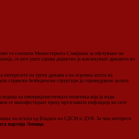
иве го соопшти Министерката Славјанка за обучување на
нија, со што уште еднаш директно ја вовлекуваат државата во
а интересите на трети држави а на огромна штета на
али странски безбедносни структури ја спроведувале целата
следица на империјалистичката политика која ја води
 кои се манифестираат преку вртоглавата инфлација во сите
ување на истата од Владата на СДСМ и ДУИ. За чии интереси
ата партија Левица.