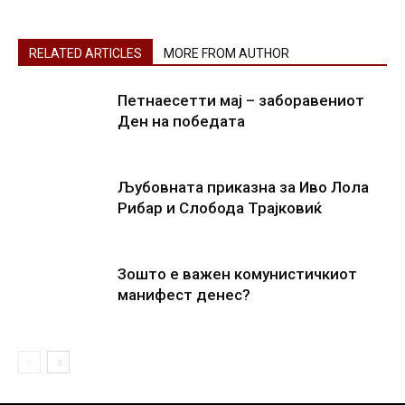
RELATED ARTICLES
MORE FROM AUTHOR
Петнаесетти мај – заборавениот
Ден на победата
Љубовната приказна за Иво Лола
Рибар и Слобода Трајковиќ
Зошто е важен комунистичкиот
манифест денес?