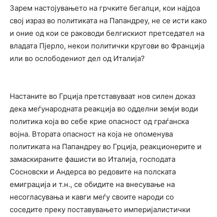
Зарем настојувањето на грчките бегалци, кои најдоа
свој израз во политиката на Папандреу, не се исти како
и оние од кои се раководи белгискиот претседател на
владата Пјерло, некои политички кругови во Франција
или во ослободениот дел од Италија?
Настаните во Грција претставуваат нов силен доказ
дека меѓународната реакција во одделни земји води
политика која во себе крие опасност од граѓанска
војна. Втората опасност на која не опоменува
политиката на Папандреу во Грција, реакционерите и
замаскираните фашисти во Италија, господата
Сосновски и Андерса во редовите на полската
емиграција и т.н., се обидите на внесување на
несогласувања и кавги меѓу своите народи со
соседите преку поставувањето империјалистички