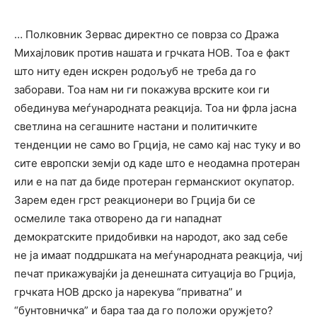
… Полковник Зервас директно се поврза со Дража
Михајловик против нашата и грчката НОВ. Тоа е факт
што ниту еден искрен родољуб не треба да го
заборави. Тоа нам ни ги покажува врските кои ги
обединува меѓународната реакција. Тоа ни фрла јасна
светлина на сегашните настани и политичките
тенденции не само во Грција, не само кај нас туку и во
сите европски земји од каде што е неодамна протеран
или е на пат да биде протеран германскиот окупатор.
Зарем еден грст реакционери во Грција би се
осмелиле така отворено да ги нападнат
демократските придобивки на народот, ако зад себе
не ја имаат поддршката на меѓународната реакција, чиј
печат прикажувајќи ја денешната ситуација во Грција,
грчката НОВ дрско ја нарекува “приватна” и
“бунтовничка” и бара таа да го положи оружјето?