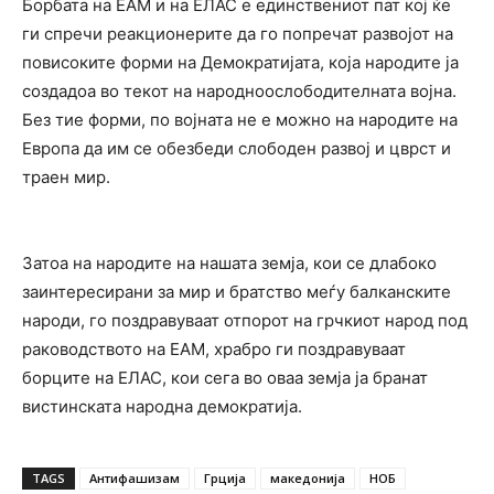
Борбата на ЕАМ и на ЕЛАС е единствениот пат кој ќе
ги спречи реакционерите да го попречат развојот на
повисоките форми на Демократијата, која народите ја
создадоа во текот на народноослободителната војна.
Без тие форми, по војната не е можно на народите на
Европа да им се обезбеди слободен развој и цврст и
траен мир.
Затоа на народите на нашата земја, кои се длабоко
заинтересирани за мир и братство меѓу балканските
народи, го поздравуваат отпорот на грчкиот народ под
раководството на ЕАМ, храбро ги поздравуваат
борците на ЕЛАС, кои сега во оваа земја ја бранат
вистинската народна демократија.
TAGS
Антифашизам
Грција
македонија
НОБ