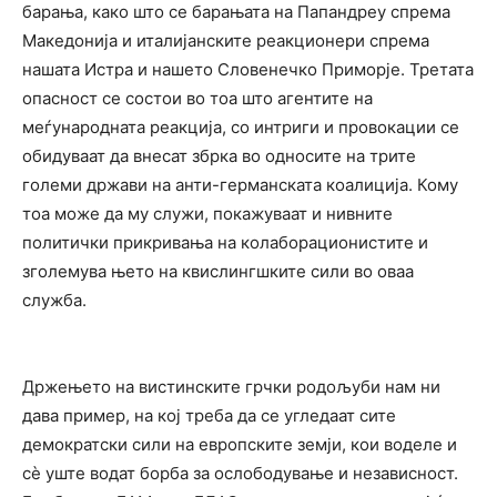
барања, како што се барањата на Папандреу спрема
Македонија и италијанските реакционери спрема
нашата Истра и нашето Словенечко Приморје. Третата
опасност се состои во тоа што агентите на
меѓународната реакција, со интриги и провокации се
обидуваат да внесат збрка во односите на трите
големи држави на анти-германската коалиција. Кому
тоа може да му служи, покажуваат и нивните
политички прикривања на колаборационистите и
зголемува њето на квислингшките сили во оваа
служба.
Држењето на вистинските грчки родољуби нам ни
дава пример, на кој треба да се угледаат сите
демократски сили на европските земји, кои воделе и
сè уште водат борба за ослободување и независност.