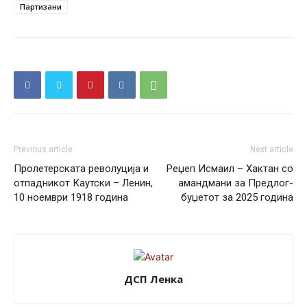
Партизани
Previous article
Next article
Пролетерската револуција и
Реџеп Исмаил – Хактан со
отпадникот Каутски – Ленин,
амандмани за Предлог-
10 ноември 1918 година
буџетот за 2025 година
ДСП Ленка